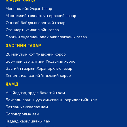
Монополийн Эсрэг Газар
Мэргэжлийн хяналтын ерөнхий газар
Онцгой байдлын ерөнхий газар
Стандарт, хэмжил зүйн газар
Төрийн худалдан авах ажиллагааны газар
ЗАСГИЙН ГАЗАР
20 минутын хот Үндэсний хороо
Боомтын сэргэлтийн Үндэсний хороо
Засгийн газрын Хэрэг эрхлэх газар
Хяналт, үнэлгээний Үндэсний хороо
ЯАМД
Аж үйлдвэр, эрдэс баялгийн яам
Байгаль орчин, уур амьсгалын өөрчлөлтийн яам
Батлан хамгаалах яам
Боловсролын яам
Гадаад харилцааны яам