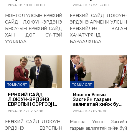
САЙД ХАН ДОГ СҮ-
ЕРӨНХИЙЛӨГЧ ВАГАН
2024-01-18 00:00:00
2024-01-17 23:53:00
ТЭЙ УУЛЗЛАА
ХАЧАТУРЯНД
БАРААЛХЛАА
МОНГОЛ УЛСЫН ЕРӨНХИЙ
ЕРӨНХИЙ САЙД Л.ОЮУН-
САЙД Л.ОЮУН-ЭРДЭНЭ
ЭРДЭНЭ АРМЕНИ УЛСЫН
БНСУ-ЫН ЕРӨНХИЙ САЙД
ЕРӨНХИЙЛӨГЧ ВАГАН
ХАН ДОГ СҮ-ТЭЙ
ХАЧАТУРЯНД
УУЛЗЛАА
БАРААЛХЛАА
ТОМИЛОЛТ
ТОМИЛОЛТ
ЕРӨНХИЙ САЙД
Монгол Улсын
Л.ОЮУН-ЭРДЭНЭ
Засгийн газрын
ЕВРОПЫН СЭРГЭЭН
авлигатай хийж буй
БОСГОЛТ ХӨГЖЛИЙН
тэмцлийг
2024-01-17 02:57:00
2024-01-17 02:16:00
БАНКНЫ
үргэлжлүүлэхэд
ЕРӨНХИЙЛӨГЧТЭЙ
дэмжлэг үзүүлэхээ
ЕРӨНХИЙ САЙД Л.ОЮУН-
Монгол Улсын Засгийн
УУЛЗЛАА
Транспэрэнси
Интернэшнл
ЭРДЭНЭ ЕВРОПЫН
газрын авлигатай хийж буй