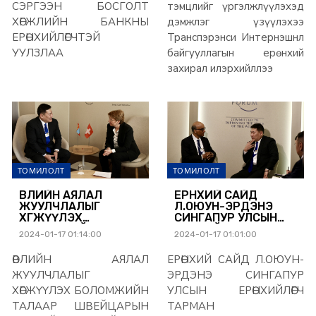
байгууллагын
СЭРГЭЭН БОСГОЛТ
тэмцлийг үргэлжлүүлэхэд
ерөнхий захирал
ХӨГЖЛИЙН БАНКНЫ
дэмжлэг үзүүлэхээ
илэрхийллээ
ЕРӨНХИЙЛӨГЧТЭЙ
Транспэрэнси Интернэшнл
УУЛЗЛАА
байгууллагын ерөнхий
захирал илэрхийллээ
ТОМИЛОЛТ
ТОМИЛОЛТ
ӨВЛИЙН АЯЛАЛ
ЕРӨНХИЙ САЙД
ЖУУЛЧЛАЛЫГ
Л.ОЮУН-ЭРДЭНЭ
ХӨГЖҮҮЛЭХ
СИНГАПУР УЛСЫН
БОЛОМЖИЙН
ЕРӨНХИЙЛӨГЧ ТАРМАН
2024-01-17 01:14:00
2024-01-17 01:01:00
ТАЛААР
ШАНМУГАРАТНАМ-Д
ШВЕЙЦАРЫН
БАРААЛХЛАА
ӨВЛИЙН АЯЛАЛ
ЕРӨНХИЙ САЙД Л.ОЮУН-
ЕРӨНХИЙЛӨГЧТЭЙ
УУЛЗАХ ҮЕЭР
ЖУУЛЧЛАЛЫГ
ЭРДЭНЭ СИНГАПУР
ЯРИЛЦЛАА
ХӨГЖҮҮЛЭХ БОЛОМЖИЙН
УЛСЫН ЕРӨНХИЙЛӨГЧ
ТАЛААР ШВЕЙЦАРЫН
ТАРМАН