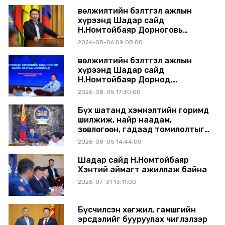
Өвөлжилтийн бэлтгэл ажлын
хүрээнд Шадар сайд
Н.Номтойбаяр Дорноговь
аймагт ажиллав
2026-08-06 09:08:00
Өвөлжилтийн бэлтгэл ажлын
хүрээнд Шадар сайд
Н.Номтойбаяр Дорнод,
Сүхбаатар аймагт ажиллав
2026-08-05 17:30:00
Бүх шатанд хэмнэлтийн горимд
шилжиж, найр наадам,
зөвлөгөөн, гадаад томилолтыг
хориглолоо
2026-08-05 14:44:00
Шадар сайд Н.Номтойбаяр
Хэнтий аймагт ажиллаж байна
2026-07-31 13:11:00
Бүсчилсэн хөгжил, гамшгийн
эрсдэлийг бууруулах чиглэлээр