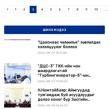
Prev
1
2
3
4
5
6
7
8
9
10
...
ШИНЭ МЭДЭЭ
“Цааснаас чөлөөлье” зөвлөлдөх
хэлэлцүүлэг боллоо
2026-08-07 18:17:00
"ДЦС-3” ТӨХК-ийн нэн
шаардлагатай
“Турбингенератор-5”-ын
шинэчлэлийн төсвийг
2026-08-07 17:08:00
шийдвэрлэхээр болов
Н.Номтойбаяр: Аймгуудад
тулгамдаж буй асуудлуудыг
долоо хоног бүр Засгийн
газрын хуралдаанд
2026-08-06 16:26:00
танилцуулж, шийдвэрлүүлнэ