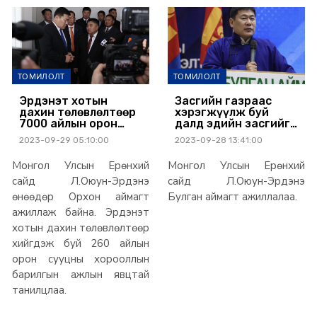
ТОМИЛОЛТ
ТОМИЛОЛТ
Эрдэнэт хотын
Засгийн газраас
дахин төлөвлөлтөөр
хэрэгжүүлж буй
7000 айлын орон
далд эдийн засгийг
сууц ашиглалтад
ил болгох, авлигын
2023-09-29 05:10:00
2023-09-28 13:41:00
орно
эсрэг, шударга ёсны
төлөөх ажлуудад
Монгол Улсын Ерөнхий
Монгол Улсын Ерөнхий
булганчууд талархал
илэрхийлэв
сайд Л.Оюун-Эрдэнэ
сайд Л.Оюун-Эрдэнэ
өнөөдөр Орхон аймагт
Булган аймагт ажиллалаа.
ажиллаж байна. Эрдэнэт
хотын дахин төлөвлөлтөөр
хийгдэж буй 260 айлын
орон сууцны хорооллын
барилгын ажлын явцтай
танилцлаа.