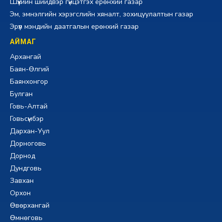
Шүүхийн шийдвэр гүйцэтгэх ерөнхий газар
Эм, эмнэлгийн хэрэгслийн хяналт, зохицуулалтын газар
Эрүүл мэндийн даатгалын ерөнхий газар
АЙМАГ
Архангай
Баян-Өлгий
Баянхонгор
Булган
Говь-Алтай
Говьсүмбэр
Дархан-Уул
Дорноговь
Дорнод
Дундговь
Завхан
Орхон
Өвөрхангай
Өмнөговь