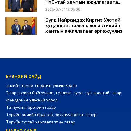
НҮБ-тай хамтын ажиллагаагаа
өргөжүүлэхээр санал солилцлоо
2026-07-31 12:06:00
Бүгд Найрамдах Киргиз Улстай
худалдаа, тээвэр, логистикийн
хамтын ажиллагааг өргөжүүлнэ
2026-07-30 14:17:00
ЕРӨНХИЙ САЙД
Биеийн тамир, спортын улсын хороо
Газар зохион байгуулалт, геодези, зураг зүйн ерөнхий газар
Жендэрийн үндэсний хороо
Тагнуулын ерөнхий газар
Төрийн өмчийн бодлого, зохицуулалтын газар
Төрийн тусгай хамгаалалтын газар
ШАДАР САЙД