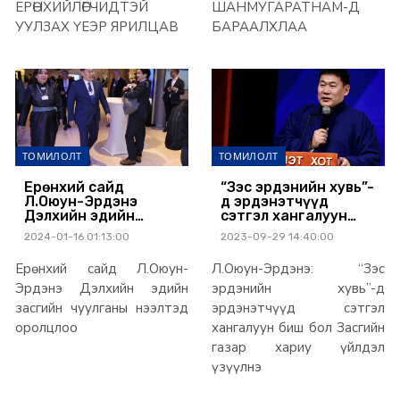
ЕРӨНХИЙЛӨГЧИДТЭЙ
ШАНМУГАРАТНАМ-Д
УУЛЗАХ ҮЕЭР ЯРИЛЦАВ
БАРААЛХЛАА
ТОМИЛОЛТ
ТОМИЛОЛТ
Ерөнхий сайд
“Зэс эрдэнийн хувь”-
Л.Оюун-Эрдэнэ
д эрдэнэтчүүд
Дэлхийн эдийн
сэтгэл хангалуун
засгийн чуулганы
байвал сайн, биш бол
2024-01-16 01:13:00
2023-09-29 14:40:00
нээлтэд оролцлоо
Засгийн газар
анхааралдаа авна
Ерөнхий сайд Л.Оюун-
Л.Оюун-Эрдэнэ: “Зэс
Эрдэнэ Дэлхийн эдийн
эрдэнийн хувь”-д
засгийн чуулганы нээлтэд
эрдэнэтчүүд сэтгэл
оролцлоо
хангалуун биш бол Засгийн
газар хариу үйлдэл
үзүүлнэ