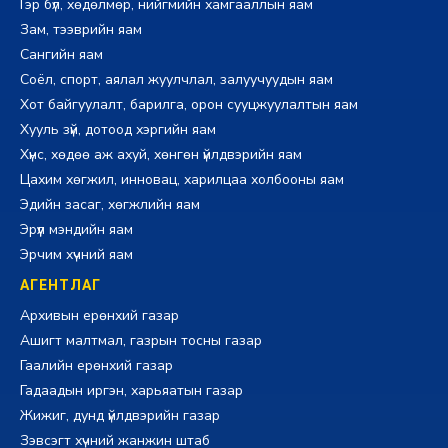
Гэр бүл, хөдөлмөр, нийгмийн хамгааллын яам
Зам, тээврийн яам
Сангийн яам
Соёл, спорт, аялал жуулчлал, залуучуудын яам
Хот байгуулалт, барилга, орон сууцжуулалтын яам
Хууль зүй, дотоод хэргийн яам
Хүнс, хөдөө аж ахуй, хөнгөн үйлдвэрийн яам
Цахим хөгжил, инновац, харилцаа холбооны яам
Эдийн засаг, хөгжлийн яам
Эрүүл мэндийн яам
Эрчим хүчний яам
АГЕНТЛАГ
Архивын ерөнхий газар
Ашигт малтмал, газрын тосны газар
Гаалийн ерөнхий газар
Гадаадын иргэн, харьяатын газар
Жижиг, дунд үйлдвэрийн газар
Зэвсэгт хүчний жанжин штаб