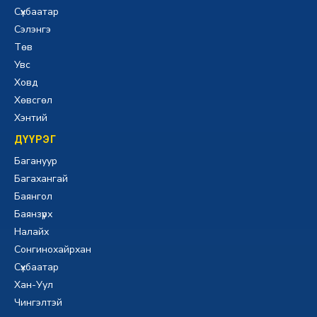
Сүхбаатар
Сэлэнгэ
Төв
Увс
Ховд
Хөвсгөл
Хэнтий
ДҮҮРЭГ
Багануур
Багахангай
Баянгол
Баянзүрх
Налайх
Сонгинохайрхан
Сүхбаатар
Хан-Уул
Чингэлтэй