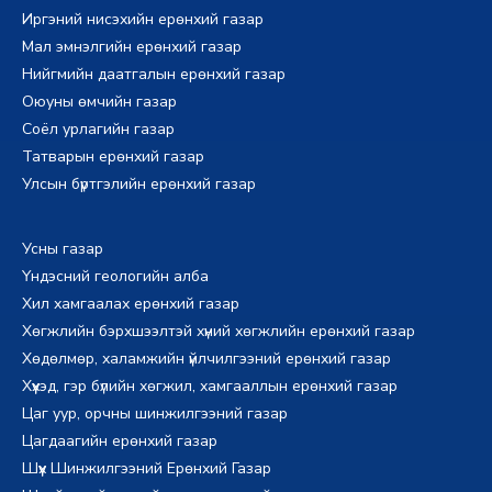
Иргэний нисэхийн ерөнхий газар
Мал эмнэлгийн ерөнхий газар
Нийгмийн даатгалын ерөнхий газар
Оюуны өмчийн газар
Соёл урлагийн газар
Татварын ерөнхий газар
Улсын бүртгэлийн ерөнхий газар
Усны газар
Үндэсний геологийн алба
Хил хамгаалах ерөнхий газар
Хөгжлийн бэрхшээлтэй хүний хөгжлийн ерөнхий газар
Хөдөлмөр, халамжийн үйлчилгээний ерөнхий газар
Хүүхэд, гэр бүлийн хөгжил, хамгааллын ерөнхий газар
Цаг уур, орчны шинжилгээний газар
Цагдаагийн ерөнхий газар
Шүүх Шинжилгээний Ерөнхий Газар