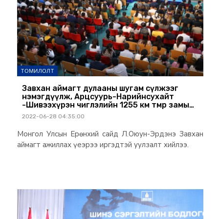
ТОМИЛОЛТ
Завхан аймагт дулааны шугам сүлжээг
нэмэгдүүлж, Арцсуурь-Нарийнсухайт
-Шивээхүрэн чиглэлийн 1255 км төмөр замын
төслийг эхлүүлнэ
2022-06-28 04:35:00
Монгол Улсын Ерөнхий сайд Л.Оюун-Эрдэнэ Завхан
аймагт ажиллах үеэрээ иргэдтэй уулзалт хийлээ.