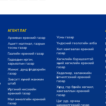
АГЕНТЛАГ
Усны газар
Архивын ерөнхий газар
Үндэсний геологийн алба
Ашигт малтмал, газрын
тосны газар
Хил хамгаалах ерөнхий
газар
Гаалийн ерөнхий газар
Хөгжлийн бэрхшээлтэй
Гадаадын иргэн,
хүний хөгжлийн ерөнхий
харьяатын газар
газар
Жижиг, дунд үйлдвэрийн
Хөдөлмөр, халамжийн
газар
үйлчилгээний ерөнхий
Зэвсэгт хүчний жанжин
газар
м
штаб
Хүүхэд, гэр бүлийн хөгжил,
Иргэний нисэхийн
хамгааллын ерөнхий
ерөнхий газар
газар
Мал эмнэлгийн ерөнхий
Цаг уур, орчны
газар
шинжилгээний газар