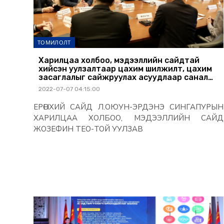
ТОМИЛОЛТ
Харилцаа холбоо, мэдээллийн сайдтай
хийсэн уулзалтаар цахим шилжилт, цахим
засаглалыг сайжруулах асуудлаар санал
солилцов
2022-07-07 04:15:00
ЕРӨНХИЙ САЙД Л.ОЮУН-ЭРДЭНЭ СИНГАПУРЫН
ХАРИЛЦАА ХОЛБОО, МЭДЭЭЛЛИЙН САЙД
ЖОЗЕФИН ТЕО-ТОЙ УУЛЗАВ