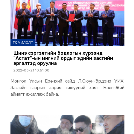
ТОМИЛОЛТ
Шинэ сэргэлтийн бодлогын хүрээнд
"Асгат"-ын мөнгөний ордыг эдийн засгийн
эргэлтэд оруулна
2022-03-21 10:51:00
Монгол Улсын Ерөнхий сайд Л.Оюун-Эрдэнэ УИХ,
Засгийн газрын зарим гишүүний хамт Баян-Өлгий
аймагт ажиллаж байна.