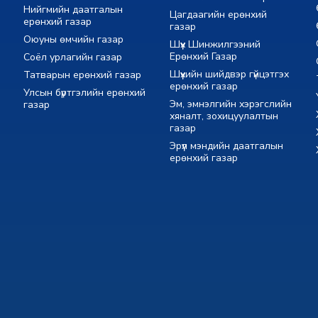
Нийгмийн даатгалын
Цагдаагийн ерөнхий
ерөнхий газар
газар
Оюуны өмчийн газар
Шүүх Шинжилгээний
Ерөнхий Газар
Соёл урлагийн газар
Шүүхийн шийдвэр гүйцэтгэх
Татварын ерөнхий газар
ерөнхий газар
Улсын бүртгэлийн ерөнхий
Эм, эмнэлгийн хэрэгслийн
газар
хяналт, зохицуулалтын
газар
Эрүүл мэндийн даатгалын
ерөнхий газар