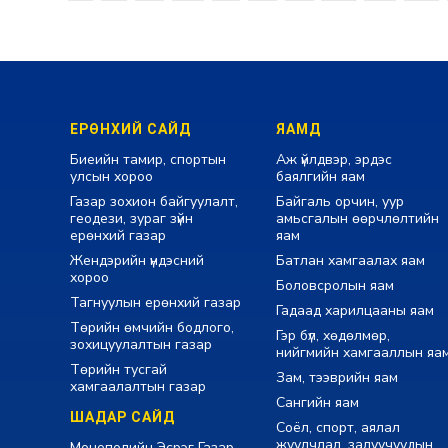
ЕРӨНХИЙ САЙД
ЯАМД
Биеийн тамир, спортын
Аж үйлдвэр, эрдэс
улсын хороо
баялгийн яам
Газар зохион байгуулалт,
Байгаль орчин, уур
геодези, зураг зүйн
амьсгалын өөрчлөлтийн
ерөнхий газар
яам
Жендэрийн үндэсний
Батлан хамгаалах яам
хороо
Боловсролын яам
Тагнуулын ерөнхий газар
Гадаад харилцааны яам
Төрийн өмчийн бодлого,
Гэр бүл, хөдөлмөр,
зохицуулалтын газар
нийгмийн хамгааллын яа
Төрийн тусгай
Зам, тээврийн яам
хамгаалалтын газар
Сангийн яам
ШАДАР САЙД
Соёл, спорт, аялал
жуулчлал, залуучуудын
Монополийн Эсрэг Газар