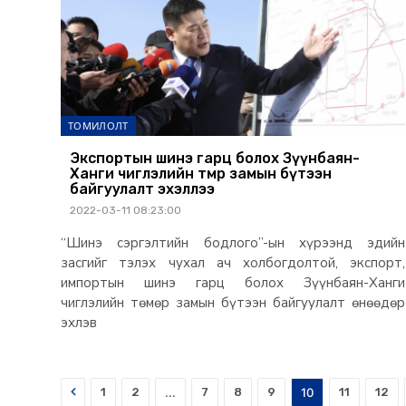
ТОМИЛОЛТ
Экспортын шинэ гарц болох Зүүнбаян-
Ханги чиглэлийн төмөр замын бүтээн
байгуулалт эхэллээ
2022-03-11 08:23:00
“Шинэ сэргэлтийн бодлого”-ын хүрээнд эдийн
засгийг тэлэх чухал ач холбогдолтой, экспорт,
импортын шинэ гарц болох Зүүнбаян-Ханги
чиглэлийн төмөр замын бүтээн байгуулалт өнөөдөр
эхлэв
Prev
1
2
...
7
8
9
10
11
12