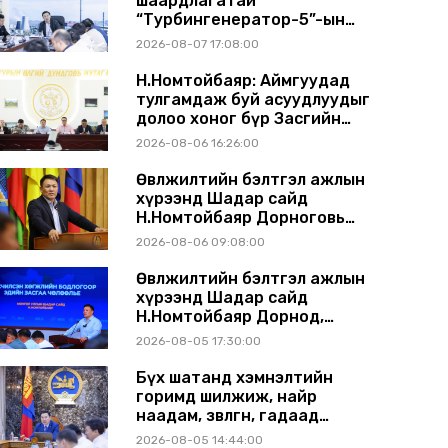
шаардлагатай
“Турбингенератор-5”-ын
шинэчлэлийн төсвийг
2026-08-07 17:08:00
шийдвэрлэхээр болов
Н.Номтойбаяр: Аймгуудад
тулгамдаж буй асуудлуудыг
долоо хоног бүр Засгийн
газрын хуралдаанд
2026-08-06 16:26:00
танилцуулж, шийдвэрлүүлнэ
Өвөлжилтийн бэлтгэл ажлын
хүрээнд Шадар сайд
Н.Номтойбаяр Дорноговь
аймагт ажиллав
2026-08-06 09:08:00
Өвөлжилтийн бэлтгэл ажлын
хүрээнд Шадар сайд
Н.Номтойбаяр Дорнод,
Сүхбаатар аймагт ажиллав
2026-08-05 17:30:00
Бүх шатанд хэмнэлтийн
горимд шилжиж, найр
наадам, зөвлөгөөн, гадаад
томилолтыг хориглолоо
2026-08-05 14:44:00