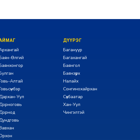
АЙМАГ
ДҮҮРЭГ
Архангай
Багануур
Баян-Өлгий
Багахангай
Баянхонгор
Баянгол
Булган
Баянзүрх
Говь-Алтай
Налайх
Говьсүмбэр
Сонгинохайрхан
Дархан-Уул
Сүхбаатар
Дорноговь
Хан-Уул
Дорнод
Чингэлтэй
Дундговь
Завхан
Орхон