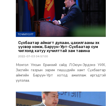
ТОМИЛОЛТ
Сүхбаатар аймагт дулаан, цахилгааны эх
үүсвэр нэмж, Баруун-Урт-Сүхбаатар сум
чиглэлд хатуу хучилттай зам тавина
2022-07-03 04:57:00
Монгол Улсын Ерөнхий сайд Л.Оюун-Эрдэнэ УИХ,
Засгийн газрын зарим гишүүдийн хамт Сүхбаатар
аймгийн Баруун-Урт хотод ажиллаж иргэдтэй
уулзлаа.