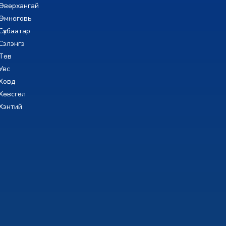
Өвөрхангай
Өмнөговь
Сүхбаатар
Сэлэнгэ
Төв
Увс
Ховд
Хөвсгөл
Хэнтий