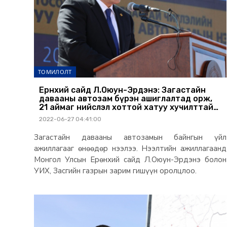
ТОМИЛОЛТ
Ерөнхий сайд Л.Оюун-Эрдэнэ: Загастайн
давааны автозам бүрэн ашиглалтад орж,
21 аймаг нийслэл хоттой хатуу хучилттай
автозамаар холбогдлоо
2022-06-27 04:41:00
Загастайн давааны автозамын байнгын үйл
ажиллагааг өнөөдөр нээлээ. Нээлтийн ажиллагаанд
Монгол Улсын Ерөнхий сайд Л.Оюун-Эрдэнэ болон
УИХ, Засгийн газрын зарим гишүүн оролцлоо.