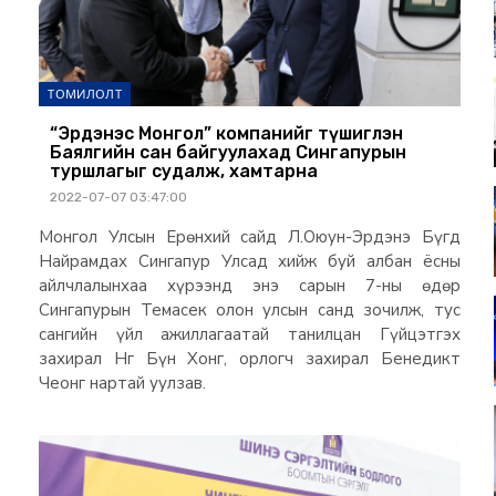
ТОМИЛОЛТ
“Эрдэнэс Монгол” компанийг түшиглэн
Баялгийн сан байгуулахад Сингапурын
туршлагыг судалж, хамтарна
2022-07-07 03:47:00
Монгол Улсын Ерөнхий сайд Л.Оюун-Эрдэнэ Бүгд
Найрамдах Сингапур Улсад хийж буй албан ёсны
айлчлалынхаа хүрээнд энэ сарын 7-ны өдөр
Сингапурын Темасек олон улсын санд зочилж, тус
сангийн үйл ажиллагаатай танилцан Гүйцэтгэх
захирал Нг Бүн Хонг, орлогч захирал Бенедикт
Чеонг нартай уулзав.