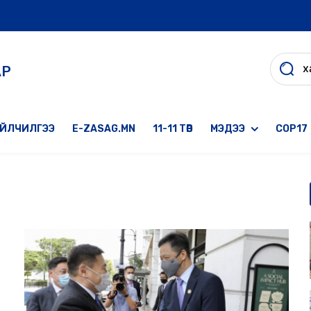
АР
ҮЙЛЧИЛГЭЭ
E-ZASAG.MN
11-11 ТӨВ
МЭДЭЭ
COP17