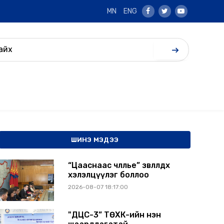
MN
ENG
Facebook
Twitter
Youtube
ШИНЭ МЭДЭЭ
“Цааснаас чөлөөлье” зөвлөлдөх
хэлэлцүүлэг боллоо
2026-08-07 18:17:00
"ДЦС-3” ТӨХК-ийн нэн