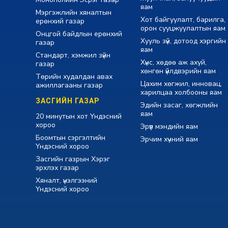
яам
Мэргэжлийн хяналтын
Хот байгуулалт, барилга,
ерөнхий газар
орон сууцжуулалтын яам
Онцгой байдлын ерөнхий
Хууль зүй, дотоод хэргийн
газар
яам
Стандарт, хэмжил зүйн
Хүнс, хөдөө аж ахуй,
газар
хөнгөн үйлдвэрийн яам
Төрийн худалдан авах
Цахим хөгжил, инновац,
ажиллагааны газар
харилцаа холбооны яам
ЗАСГИЙН ГАЗАР
Эдийн засаг, хөгжлийн
яам
20 минутын хот Үндэсний
хороо
Эрүүл мэндийн яам
Боомтын сэргэлтийн
Эрчим хүчний яам
Үндэсний хороо
Засгийн газрын Хэрэг
эрхлэх газар
Хяналт, үнэлгээний
Үндэсний хороо