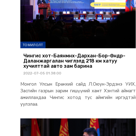
ТОМИЛОЛТ
Чингис хот-Баянмөнх-Дархан-Бор-Өндөр-
Даланжаргалан чиглэлд 218 км хатуу
хучилттай авто зам барина
2022-07-05 01:38:00
Монгол Улсын Ерөнхий сайд Л.Оюун-Эрдэнэ УИХ,
Засгийн газрын зарим гишүүний хамт Хэнтий аймагт
ажиллахдаа Чингис хотод тус аймгийн иргэдтэй
уулзлаа.