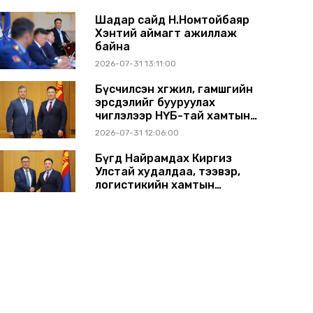
Шадар сайд Н.Номтойбаяр
Хэнтий аймагт ажиллаж
байна
2026-07-31 13:11:00
Бүсчилсэн хөгжил, гамшгийн
эрсдэлийг бууруулах
чиглэлээр НҮБ-тай хамтын
ажиллагаагаа өргөжүүлэхээр
2026-07-31 12:06:00
санал солилцлоо
Бүгд Найрамдах Киргиз
Улстай худалдаа, тээвэр,
логистикийн хамтын
ажиллагааг өргөжүүлнэ
2026-07-30 14:17:00