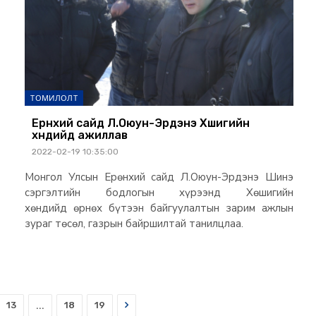
ТОМИЛОЛТ
Ерөнхий сайд Л.Оюун-Эрдэнэ Хөшигийн
хөндийд ажиллав
2022-02-19 10:35:00
Монгол Улсын Ерөнхий сайд Л.Оюун-Эрдэнэ Шинэ
сэргэлтийн бодлогын хүрээнд Хөшигийн
хөндийд өрнөх бүтээн байгуулалтын зарим ажлын
зураг төсөл, газрын байршилтай танилцлаа.
Next
13
...
18
19