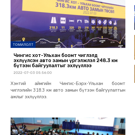
ТОМИЛОЛТ
Чингис хот-Ульхан боомт чиглэлд
эхлүүлсэн авто замын үргэлжлэл 248.3 км
бүтээн байгуулалтыг эхлүүллээ
2022-07-03 05:56:00
Хэнтий аймгийн Чингис-Бэрх-Ульхан боомт
чиглэлийн 318.3 км авто замын бүтээн байгуулалтын
ажлыг эхлүүллээ.