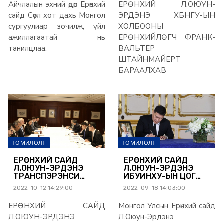
Айчлалын эхний өдөр Ерөнхий
ЕРӨНХИЙ Л.ОЮУН-
ШТАЙНМАЙЕРТ
БАРААЛХАВ
сайд Сөүл хот дахь Монгол
ЭРДЭНЭ ХБНГУ-ЫН
сургуулиар зочилж, үйл
ХОЛБООНЫ
ажиллагаатай нь
ЕРӨНХИЙЛӨГЧ ФРАНК-
танилцлаа.
ВАЛЬТЕР
ШТАЙНМАЙЕРТ
БАРААЛХАВ
ТОМИЛОЛТ
ТОМИЛОЛТ
ЕРӨНХИЙ САЙД
ЕРӨНХИЙ САЙД
Л.ОЮУН-ЭРДЭНЭ
Л.ОЮУН-ЭРДЭНЭ
ТРАНСПЭРЭНСИ
ИБУИНХУ-ЫН ЦОГ
ИНТЕРНЭШНЛ
ЖАВХЛАНТ ХАТАН
2022-10-12 14:29:00
2022-09-18 14:03:00
БАЙГУУЛЛАГЫН
ХААН II
ГҮЙЦЭТГЭХ
ЭЛИЗАБЕТТАЙ
ЕРӨНХИЙ САЙД
Монгол Улсын Ерөнхий сайд
ЗАХИРАЛТАЙ
САЛАХ ЁС
УУЛЗЛАА
ГҮЙЦЭТГЭХ ТӨРИЙН
Л.ОЮУН-ЭРДЭНЭ
Л.Оюун-Эрдэнэ