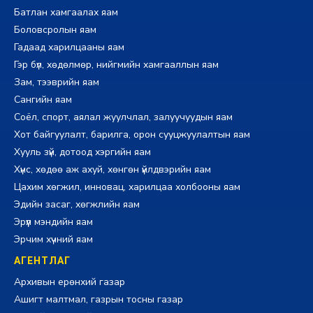
Батлан хамгаалах яам
Боловсролын яам
Гадаад харилцааны яам
Гэр бүл, хөдөлмөр, нийгмийн хамгааллын яам
Зам, тээврийн яам
Сангийн яам
Соёл, спорт, аялал жуулчлал, залуучуудын яам
Хот байгуулалт, барилга, орон сууцжуулалтын яам
Хууль зүй, дотоод хэргийн яам
Хүнс, хөдөө аж ахуй, хөнгөн үйлдвэрийн яам
Цахим хөгжил, инновац, харилцаа холбооны яам
Эдийн засаг, хөгжлийн яам
Эрүүл мэндийн яам
Эрчим хүчний яам
АГЕНТЛАГ
Архивын ерөнхий газар
Ашигт малтмал, газрын тосны газар