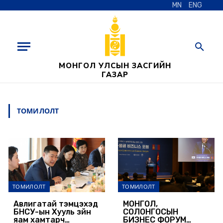
MN
ENG
МОНГОЛ УЛСЫН ЗАСГИЙН
ГАЗАР
ТОМИЛОЛТ
ТОМИЛОЛТ
ТОМИЛОЛТ
Авлигатай тэмцэхэд
МОНГОЛ,
БНСУ-ын Хууль зүйн
СОЛОНГОСЫН
яам хамтарч
БИЗНЕС ФОРУМ