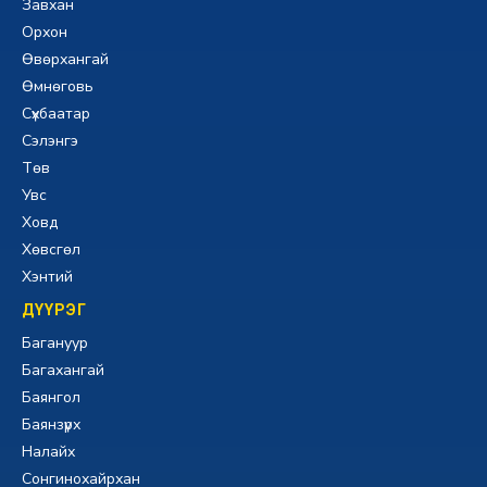
Завхан
Орхон
Өвөрхангай
Өмнөговь
Сүхбаатар
Сэлэнгэ
Төв
Увс
Ховд
Хөвсгөл
Хэнтий
ДҮҮРЭГ
Багануур
Багахангай
Баянгол
Баянзүрх
Налайх
Сонгинохайрхан