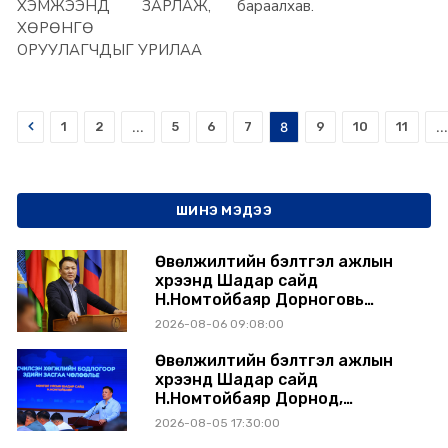
ХЭМЖЭЭНД ЗАРЛАЖ,
бараалхав.
ХӨРӨНГӨ
ОРУУЛАГЧДЫГ УРИЛАА
Prev
1
2
...
5
6
7
8
9
10
11
...
ШИНЭ МЭДЭЭ
Өвөлжилтийн бэлтгэл ажлын
хүрээнд Шадар сайд
Н.Номтойбаяр Дорноговь
аймагт ажиллав
2026-08-06 09:08:00
Өвөлжилтийн бэлтгэл ажлын
хүрээнд Шадар сайд
Н.Номтойбаяр Дорнод,
Сүхбаатар аймагт ажиллав
2026-08-05 17:30:00