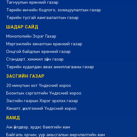
Тагнуулын ерөнхий газар
Төрийн өмчийн бодлого, зохицуулалтын газар
Төрийн тусгай хамгаалалтын газар
ШАДАР САЙД
Монополийн Эсрэг Газар
Мэргэжлийн хяналтын ерөнхий газар
Онцгой байдлын ерөнхий газар
Стандарт, хэмжил зүйн газар
Төрийн худалдан авах ажиллагааны газар
ЗАСГИЙН ГАЗАР
20 минутын хот Үндэсний хороо
Боомтын сэргэлтийн Үндэсний хороо
Засгийн газрын Хэрэг эрхлэх газар
Хяналт, үнэлгээний Үндэсний хороо
ЯАМД
Аж үйлдвэр, эрдэс баялгийн яам
Байгаль орчин, уур амьсгалын өөрчлөлтийн яам