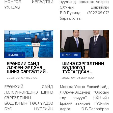
МОНГОЛ ИРГЭДТЭЙ
чуулганд оролцох үеэрээ
УУЛЗАВ
ОХУ-ын Ерөнхийлөгч
В.В.Путинд /2022.09.07/
бараалхлаа.
ТОМИЛОЛТ
ТОМИЛОЛТ
ЕРӨНХИЙ САЙД
ШИНЭ СЭРГЭЛТИЙН
Л.ОЮУН-ЭРДЭНЭ
БОДЛОГОД
ШИНЭ СЭРГЭЛТИЙН
ТУСГАГДСАН
БОДЛОГЫН
БООМТЫН
2022-09-07 11:29:00
2022-09-06 23:41:00
ТӨСЛҮҮДЭЭ БҮС
СЭРГЭЛТИЙГ
НУТГИЙН
“ОРОСЫН ТӨМӨР
ЕРӨНХИЙ САЙД
Монгол Улсын Ерөнхий сайд
ХЭМЖЭЭНД
ЗАМУУД” ДЭМЖИХЭЭ
ЗАРЛАЖ, ХӨРӨНГӨ
ИЛЭРХИЙЛЛЭЭ
Л.ОЮУН-ЭРДЭНЭ ШИНЭ
Л.Оюун-Эрдэнэд “Оросын
ОРУУЛАГЧДЫГ
СЭРГЭЛТИЙН
төмөр замууд” НХН-ийн
УРИЛАА
БОДЛОГЫН ТӨСЛҮҮДЭЭ
Ерөнхий захирал, ТУЗ-ийн
БҮС НУТГИЙН
дарга О.В.Белозёров