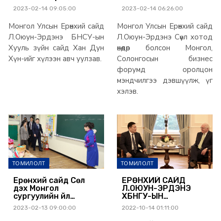
ажиллахаар боллоо
СӨҮЛ ХОТНОО БОЛОВ
2023-02-14 09:05:00
2023-02-14 06:26:00
Монгол Улсын Ерөнхий сайд
Монгол Улсын Ерөнхий сайд
Л.Оюун-Эрдэнэ БНСУ-ын
Л.Оюун-Эрдэнэ Сөүл хотод
Хууль зүйн сайд Хан Дун
өнөөдөр болсон Монгол,
Хүн-ийг хүлээн авч уулзав.
Солонгосын бизнес
форумд оролцон
мэндчилгээ дэвшүүлж, үг
хэлэв.
ТОМИЛОЛТ
ТОМИЛОЛТ
Ерөнхий сайд Сөүл
ЕРӨНХИЙ САЙД
дэх Монгол
Л.ОЮУН-ЭРДЭНЭ
сургуулийн үйл
ХБНГУ-ЫН
ажиллагаатай
ХОЛБООНЫ
2023-02-13 09:00:00
2022-10-14 01:11:00
танилцлаа
ЕРӨНХИЙЛӨГЧ
ФРАНК-ВАЛЬТЕР