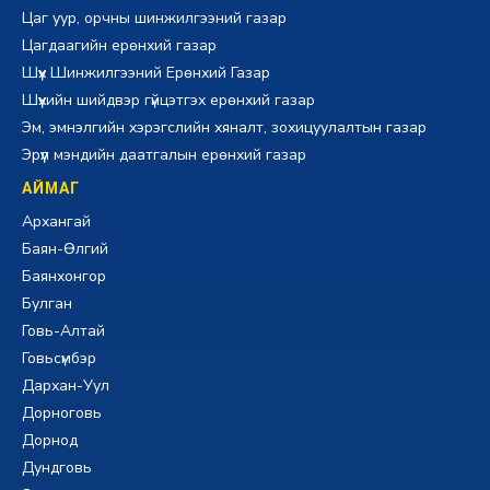
Цаг уур, орчны шинжилгээний газар
Цагдаагийн ерөнхий газар
Шүүх Шинжилгээний Ерөнхий Газар
Шүүхийн шийдвэр гүйцэтгэх ерөнхий газар
Эм, эмнэлгийн хэрэгслийн хяналт, зохицуулалтын газар
Эрүүл мэндийн даатгалын ерөнхий газар
АЙМАГ
Архангай
Баян-Өлгий
Баянхонгор
Булган
Говь-Алтай
Говьсүмбэр
Дархан-Уул
Дорноговь
Дорнод
Дундговь