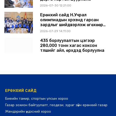
хуралдлаа
2026-07-30 12:21:00
Ерөнхий сайд Н.Учрал
олимпиадын хүрээнд гарсан
зардлыг шийдвэрлэж өгөхөөр
болов
2026-07-29 14:11:00
435 борлуулалтын цэгээр
280,000 тонн хагас коксон
түлшийг айл, өрхүүдэд борлуулна
2026-07-29 14:00:00
ЕРӨНХИЙ САЙД
Биеийн тамир, спортын улсын хороо
Газар зохион байгуулалт, геодези, зураг зүйн ерөнхий газар
Жендэрийн үндэсний хороо