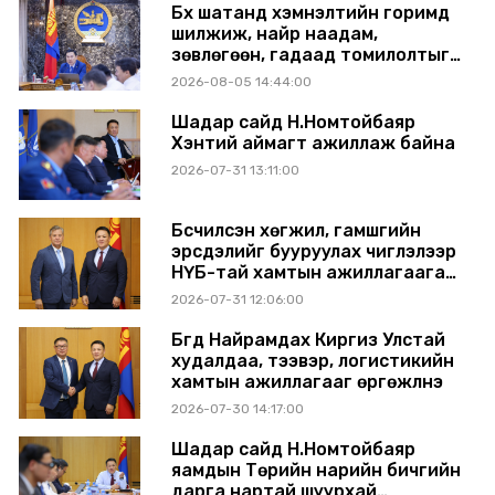
Бүх шатанд хэмнэлтийн горимд
шилжиж, найр наадам,
зөвлөгөөн, гадаад томилолтыг
хориглолоо
2026-08-05 14:44:00
Шадар сайд Н.Номтойбаяр
Хэнтий аймагт ажиллаж байна
2026-07-31 13:11:00
Бүсчилсэн хөгжил, гамшгийн
эрсдэлийг бууруулах чиглэлээр
НҮБ-тай хамтын ажиллагаагаа
өргөжүүлэхээр санал солилцлоо
2026-07-31 12:06:00
Бүгд Найрамдах Киргиз Улстай
худалдаа, тээвэр, логистикийн
хамтын ажиллагааг өргөжүүлнэ
2026-07-30 14:17:00
Шадар сайд Н.Номтойбаяр
яамдын Төрийн нарийн бичгийн
дарга нартай шуурхай