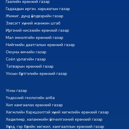
Гаалийн ерөнхий газар
Гадаадын иргэн, харьяатын газар
Жижиг, дунд үйлдвэрийн газар
Зэвсэгт хүчний жанжин штаб
Иргэний нисэхийн ерөнхий газар
Мал эмнэлгийн ерөнхий газар
Нийгмийн даатгалын ерөнхий газар
Оюуны өмчийн газар
Соёл урлагийн газар
Татварын ерөнхий газар
Улсын бүртгэлийн ерөнхий газар
Усны газар
Үндэсний геологийн алба
Хил хамгаалах ерөнхий газар
Хөгжлийн бэрхшээлтэй хүний хөгжлийн ерөнхий газар
Хөдөлмөр, халамжийн үйлчилгээний ерөнхий газар
Хүүхэд, гэр бүлийн хөгжил, хамгааллын ерөнхий газар