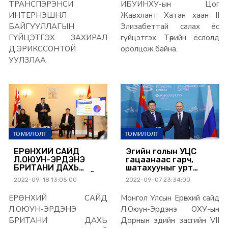
ЁСЛОЛД ОРОЛЦОЖ
ТРАНСПЭРЭНСИ
ИБУИНХУ-ын Цог
БАЙНА
ИНТЕРНЭШНЛ
Жавхлант Хатан хаан II
БАЙГУУЛЛАГЫН
Элизабеттай салах ёс
ГҮЙЦЭТГЭХ ЗАХИРАЛ
гүйцэтгэх Төрийн ёслолд
Д.ЭРИКССОНТОЙ
оролцож байна.
УУЛЗЛАА
ТОМИЛОЛТ
ТОМИЛОЛТ
ЕРӨНХИЙ САЙД
Эгийн голын УЦС
Л.ОЮУН-ЭРДЭНЭ
гацаанаас гарч,
БРИТАНИ ДАХЬ
шатахууныг урт
МОНГОЛ ИРГЭДТЭЙ
хугацаанд
2022-09-18 13:05:00
2022-09-07 23:34:00
УУЛЗАВ
тогтвортой үнээр
авахаар боллоо
ЕРӨНХИЙ САЙД
Монгол Улсын Ерөнхий сайд
Л.ОЮУН-ЭРДЭНЭ
Л.Оюун-Эрдэнэ ОХУ-ын
БРИТАНИ ДАХЬ
Дорнын эдийн засгийн VII