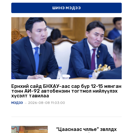
ШИНЭ МЭДЭЭ
Ерөнхий сайд БНХАУ-аас сар бүр 12-15 мянган
тонн АИ-92 автобензин тогтмол нийлүүлэх
хүсэлт тавилаа
2026-08-08 11:03:00
МЭДЭЭ
“Цааснаас чөлөөлье” зөвлөлдөх