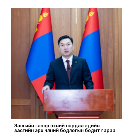
Засгийн газар эхний сардаа эдийн
засгийн эрх чөлөөний бодлогын бодит гараа