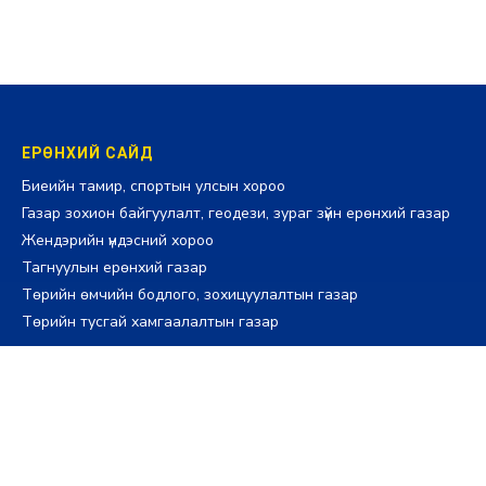
ЕРӨНХИЙ САЙД
Биеийн тамир, спортын улсын хороо
Газар зохион байгуулалт, геодези, зураг зүйн ерөнхий газар
Жендэрийн үндэсний хороо
Тагнуулын ерөнхий газар
Төрийн өмчийн бодлого, зохицуулалтын газар
Төрийн тусгай хамгаалалтын газар
ШАДАР САЙД
Монополийн Эсрэг Газар
Мэргэжлийн хяналтын ерөнхий газар
Онцгой байдлын ерөнхий газар
Стандарт, хэмжил зүйн газар