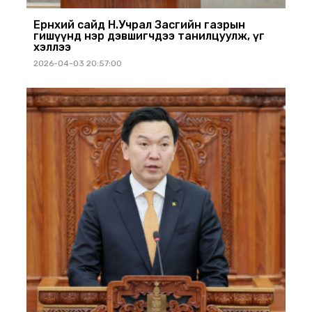
Ерөнхий сайд Н.Учрал Засгийн газрын
гишүүнд нэр дэвшигчдээ танилцуулж, үг
хэллээ
2026-04-03 20:57:00