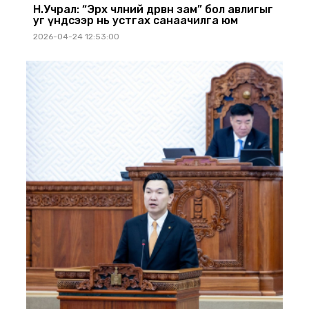
Н.Учрал: “Эрх чөлөөний дөрвөн зам” бол авлигыг
уг үндсээр нь устгах санаачилга юм
2026-04-24 12:53:00