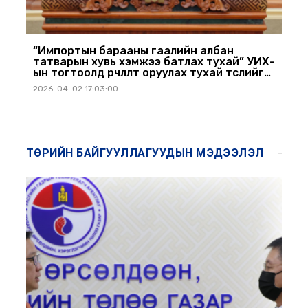
“Импортын барааны гаалийн албан
татварын хувь хэмжээ батлах тухай” УИХ-
ын тогтоолд өөрчлөлт оруулах тухай төслийг
УИХ-д танилцуулав
2026-04-02 17:03:00
ТӨРИЙН БАЙГУУЛЛАГУУДЫН МЭДЭЭЛЭЛ