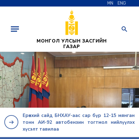
MN
ENG
МОНГОЛ УЛСЫН ЗАСГИЙН
ГАЗАР
Ерөнхий сайд БНХАУ-аас сар бүр 12-15 мянган
тонн АИ-92 автобензин тогтмол нийлүүлэх
хүсэлт тавилаа