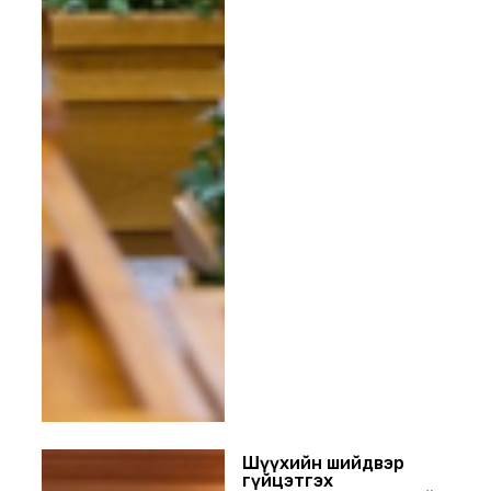
Шүүхийн шийдвэр
гүйцэтгэх