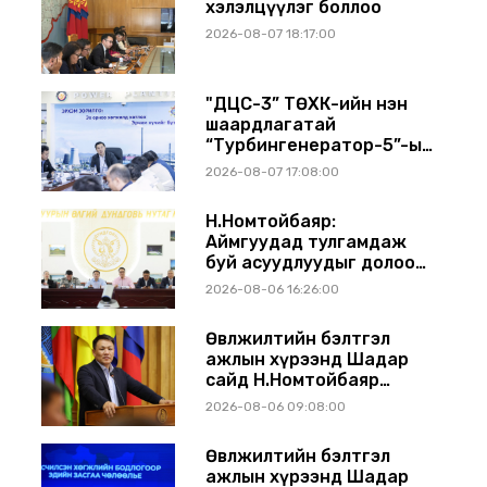
хэлэлцүүлэг боллоо
2026-08-07 18:17:00
"ДЦС-3” ТӨХК-ийн нэн
шаардлагатай
“Турбингенератор-5”-ын
шинэчлэлийн төсвийг
2026-08-07 17:08:00
шийдвэрлэхээр болов
Н.Номтойбаяр:
Аймгуудад тулгамдаж
буй асуудлуудыг долоо
хоног бүр Засгийн
2026-08-06 16:26:00
газрын хуралдаанд
танилцуулж,
Өвөлжилтийн бэлтгэл
шийдвэрлүүлнэ
ажлын хүрээнд Шадар
сайд Н.Номтойбаяр
Дорноговь аймагт
2026-08-06 09:08:00
ажиллав
Өвөлжилтийн бэлтгэл
ажлын хүрээнд Шадар