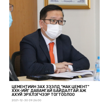
ЦЕМЕНТИЙН ЗАХ ЗЭЭЛД “МАК ЦЕМЕНТ”
ХХК-ИЙГ ДАВАМГАЙ БАЙДАЛТАЙ АЖ
АХУЙ ЭРХЛЭГЧЭЭР ТОГТООЛОО
2021-12-30 09:26:00