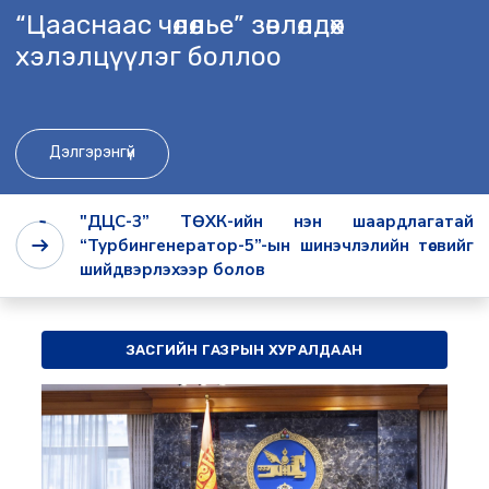
“Цааснаас чөлөөлье” зөвлөлдөх
хэлэлцүүлэг боллоо
Дэлгэрэнгүй
"ДЦС-3” ТӨХК-ийн нэн шаардлагатай
“Турбингенератор-5”-ын шинэчлэлийн төсвийг
шийдвэрлэхээр болов
ЗАСГИЙН ГАЗРЫН ХУРАЛДААН