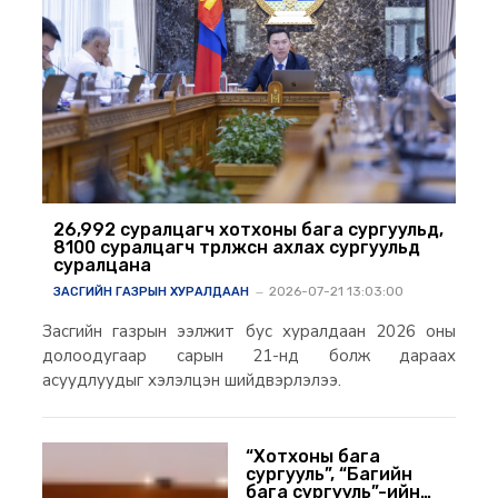
26,992 суралцагч хотхоны бага сургуульд,
8100 суралцагч төрөлжсөн ахлах сургуульд
суралцана
2026-07-21 13:03:00
ЗАСГИЙН ГАЗРЫН ХУРАЛДААН
Засгийн газрын ээлжит бус хуралдаан 2026 оны
долоодугаар сарын 21-нд болж дараах
асуудлуудыг хэлэлцэн шийдвэрлэлээ.
“Хотхоны бага
сургууль”, “Багийн
бага сургууль”-ийн