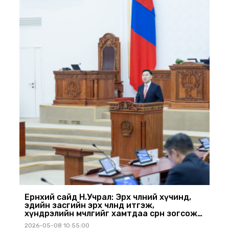
Ерөнхий сайд Н.Учрал: Эрх чөлөөний хүчинд,
эдийн засгийн эрх чөлөөнд итгэж,
хүндрэлийн мөчлөгийг хамтдаа сөрөн зогсож
чадна
2026-05-08 10:55:00