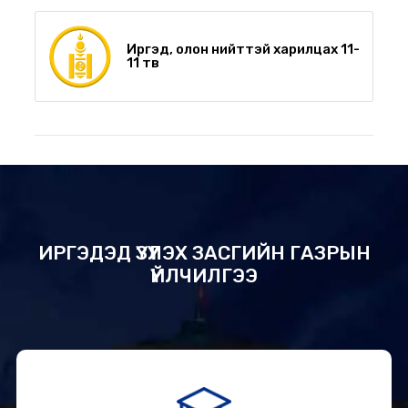
Иргэд, олон нийттэй харилцах 11-
11 төв
ИРГЭДЭД ҮЗҮҮЛЭХ ЗАСГИЙН ГАЗРЫН
ҮЙЛЧИЛГЭЭ