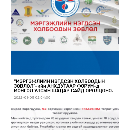
"МЭРГЭЖЛИЙН НЭГДСЭН ХОЛБООДЫН
ЗӨВЛӨЛ"-ийн АНХДУГААР ФОРУМ-д
МОНГОЛ УЛСЫН ШАДАР САЙД ОРОЛЦОНО.
2022-01-05 02:04:00