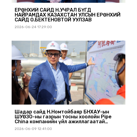
ЕРӨНХИЙ САЙД Н.УЧРАЛ БҮГД
НАЙРАМДАХ КАЗАХСТАН УЛСЫН ЕРӨНХИЙ
САЙД О.БЕКТЕНОВТОЙ УУЛЗАВ
2026-06-24 17:29:00
Шадар сайд Н.Номтойбаяр БНХАУ-ын
ШУӨЗО-ны газрын тосны хоолойн Pipe
China компанийн үйл ажиллагаатай
танилцлаа
2026-06-09 12:41:00