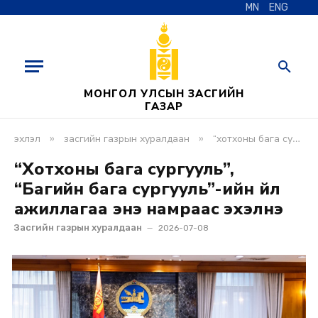
MN
ENG
МОНГОЛ УЛСЫН ЗАСГИЙН
ГАЗАР
»
»
эхлэл
засгийн газрын хуралдаан
“хотхоны бага сургууль”, “багийн бага сургууль”-ийн үйл ажиллагаа энэ намраас эхэлнэ
“Хотхоны бага сургууль”,
“Багийн бага сургууль”-ийн үйл
ажиллагаа энэ намраас эхэлнэ
Засгийн газрын хуралдаан
2026-07-08