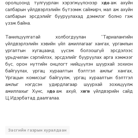
оролцоонд тулгуурлан хэрэгжүүлснээр хөдөө аж ахуйн
салбарын үйлдвэрлэлийн бүтээмж сайжирч, мал аж ахуйн
салбарын эрсдэлийг бууруулахад дэмжлэг болно гэж
үзэж байна.
Танилцуулгатай холбогдуулан ”Тариалангийн
үйлдвэрлэлийн хэвийн үйл ажиллагааг хангах, ургамлын
ургалтын хугацаанд үүсэж болзошгүй эрсдэлээс
урьдчилан сэргийлэх, эрсдэлийг бууруулах арга хэмжээг
бүс, орон нутгийн онцлогт нийцүүлэн шуурхай зохион
байгуулах, ургац хураалтын бэлтгэл ажлыг хангах,
Ургацын комиссыг байгуулж, ургац хураалтын бэлтгэл
ажлыг нэгдсэн удирдлагаар шуурхай зохицуулж
ажиллахыг Хүнс, хөдөө аж ахуй, хөнгөн үйлдвэрийн сайд
Ц.Идэрбатад даалгалаа.
Засгийн газрын хуралдаан