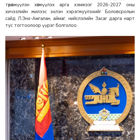
төрөлжүүлэн хөгжүүлэх арга хэмжээг 2026-2027 оны
хичээлийн жилээс эхлэн хэрэгжуулэхийг Боловсролын
сайд Л.Энх-Амгалан, аймаг, нийслэлийн Засаг дарга нарт
тус тогтоолоор үүрэг болголоо.