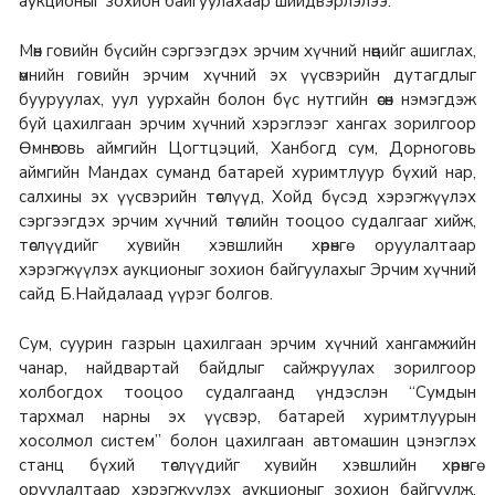
аукционыг зохион байгуулахаар шийдвэрлэлээ.
Мөн говийн бүсийн сэргээгдэх эрчим хүчний нөөцийг ашиглах,
өмнийн говийн эрчим хүчний эх үүсвэрийн дутагдлыг
бууруулах, уул уурхайн болон бүс нутгийн өсөн нэмэгдэж
буй цахилгаан эрчим хүчний хэрэглээг хангах зорилгоор
Өмнөговь аймгийн Цогтцэций, Ханбогд сум, Дорноговь
аймгийн Мандах суманд батарей хуримтлуур бүхий нар,
салхины эх үүсвэрийн төслүүд, Хойд бүсэд хэрэгжүүлэх
сэргээгдэх эрчим хүчний төслийн тооцоо судалгааг хийж,
төслүүдийг хувийн хэвшлийн хөрөнгө оруулалтаар
хэрэгжүүлэх аукционыг зохион байгуулахыг Эрчим хүчний
сайд Б.Найдалаад үүрэг болгов.
Сум, суурин газрын цахилгаан эрчим хүчний хангамжийн
чанар, найдвартай байдлыг сайжруулах зорилгоор
холбогдох тооцоо судалгаанд үндэслэн “Сумдын
тархмал нарны эх үүсвэр, батарей хуримтлуурын
хосолмол систем” болон цахилгаан автомашин цэнэглэх
станц бүхий төслүүдийг хувийн хэвшлийн хөрөнгө
оруулалтаар хэрэгжүүлэх аукционыг зохион байгуулж,