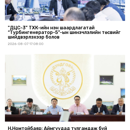
"ДЦС-3” ТӨХК-ийн нэн шаардлагатай
“Турбингенератор-5”-ын шинэчлэлийн төсвийг
шийдвэрлэхээр болов
2026-08-07 17:08:00
Н.Номтойбаяр: Аймгуудад тулгамдаж буй