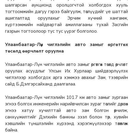
шалгарсан аукционд оролцогчтой холбогдох хууль
тогтоомжийн дагуу гэрээ байгуулж, төслүүдийг үе шаттай
ашиглалтад оруулахыг Эрчим хүчний хангамж,
хүртээмжийн найдвартай ажиллагааны тухай Засгийн
газрын тогтоолоор тус тус үүрэг болголоо.
Улаанбаатар-Лүн чиглэлийн авто замыг өргөтгөх
төсөлд өөрчлөлт оруулна
Улаанбаатар-Лүн чиглэлийн авто замыг өргөтгөх төсөлд өөрчлөлт
оруулах асуудлыг Улсын Их Хурлаар шийдвэрлүүлэх
чиглэлээр холбогдох арга хэмжээ авахыг Зам, тээврийн
сайд Б.Дэлгэрсайханд даалгалаа.
Улаанбаатар-Лүн чиглэлийн 101.7 км авто замыг зургаан
эгнээ болгох инженерийн нарийвчилсан зураг төслийг дөрвөн
эгнээ хатуу хучилттай авто зам болгон өөрчилж,
санхүүжилтийг Дэлхийн банкны зээл болон төр, хувийн
хэвшлийн түншлэлийн хүрээнд хэрэгжүүлэхээр төлөвлөж
байна.