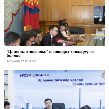
“Цааснаас чөлөөлье” зөвлөлдөх хэлэлцүүлэг
боллоо
2026-08-07 18:17:00