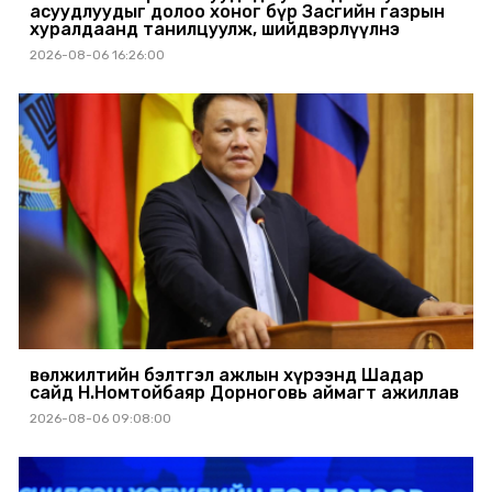
асуудлуудыг долоо хоног бүр Засгийн газрын
хуралдаанд танилцуулж, шийдвэрлүүлнэ
2026-08-06 16:26:00
Өвөлжилтийн бэлтгэл ажлын хүрээнд Шадар
сайд Н.Номтойбаяр Дорноговь аймагт ажиллав
2026-08-06 09:08:00