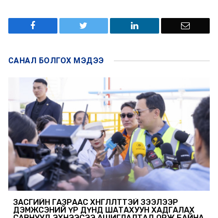
САНАЛ БОЛГОХ
МЭДЭЭ
ЗАСГИЙН ГАЗРААС ХӨНГӨЛӨЛТТЭЙ ЗЭЭЛЭЭР
ДЭМЖСЭНИЙ ҮР ДҮНД ШАТАХУУН ХАДГАЛАХ
САВНУУД ЭХНЭЭСЭЭ АШИГЛАЛТАД ОРЖ БАЙНА