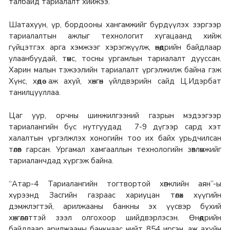
талбайд тариалалт хийжээ.
Шатахуун, үр, бордооны хангамжийг бүрдүүлэх зэргээр
тариалалтын ажлыг технологит хугацаанд хийж
гүйцэтгэх арга хэмжээг хэрэгжүүлж, өнөөдрийн байдлаар
улаанбуудай, төмс, тосны ургамлын тариалалт дууссан.
Харин малын тэжээлийн тариалалт үргэлжилж байна гэж
Хүнс, хөдөө аж ахуй, хөнгөн үйлдвэрийн сайд Ц.Идэрбат
танилцууллаа.
Цаг уур, орчны шинжилгээний газрын мэдээгээр
тариалангийн бүс нутгуудад 7-9 дүгээр сард хэт
халалтын үргэлжлэх хоногийн тоо их байх урьдчилсан
төлөв гарсан. Ургамал хамгааллын технологийн зөвлөмжийг
тариаланчдад хүргэж байна.
“Атар-4 Тариалангийн тогтвортой хөгжлийн аян”-ы
хүрээнд Засгийн газраас хариуцан төлөх хүүгийн
дэмжлэгтэй, арилжааны банкны эх үүсвэр бүхий
хөнгөлөлттэй зээл олгохоор шийдвэрлэсэн. Өнөөдрийн
байдлаар арилжааны банкнаас нийт 854 иргэн, аж ахуйн