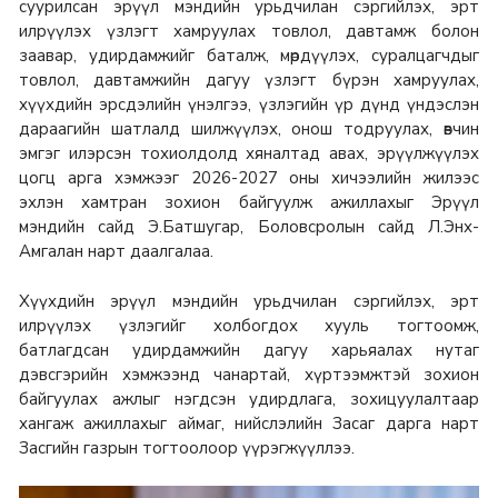
суурилсан эрүүл мэндийн урьдчилан сэргийлэх, эрт
илрүүлэх үзлэгт хамруулах товлол, давтамж болон
заавар, удирдамжийг баталж, мөрдүүлэх, суралцагчдыг
товлол, давтамжийн дагуу үзлэгт бүрэн хамруулах,
хүүхдийн эрсдэлийн үнэлгээ, үзлэгийн үр дүнд үндэслэн
дараагийн шатлалд шилжүүлэх, онош тодруулах, өвчин
эмгэг илэрсэн тохиолдолд хяналтад авах, эрүүлжүүлэх
цогц арга хэмжээг 2026-2027 оны хичээлийн жилээс
эхлэн хамтран зохион байгуулж ажиллахыг Эрүүл
мэндийн сайд Э.Батшугар, Боловсролын сайд Л.Энх-
Амгалан нарт даалгалаа.
Хүүхдийн эрүүл мэндийн урьдчилан сэргийлэх, эрт
илрүүлэх үзлэгийг холбогдох хууль тогтоомж,
батлагдсан удирдамжийн дагуу харьяалах нутаг
дэвсгэрийн хэмжээнд чанартай, хүртээмжтэй зохион
байгуулах ажлыг нэгдсэн удирдлага, зохицуулалтаар
хангаж ажиллахыг аймаг, нийслэлийн Засаг дарга нарт
Засгийн газрын тогтоолоор үүрэгжүүллээ.