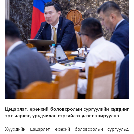
Цэцэрлэг, ерөнхий боловсролын сургуулийн хүүхдүүдийг
эрт илрүүлэг, урьдчилан сэргийлэх үзлэгт хамруулна
Хүүхдийн цэцэрлэг, ерөнхий боловсролын сургуульд