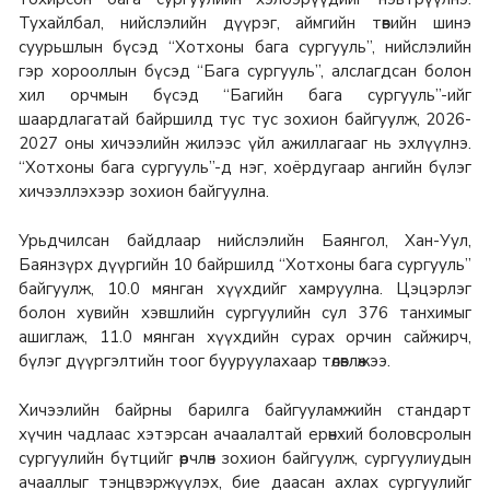
Тухайлбал, нийслэлийн дүүрэг, аймгийн төвийн шинэ
суурьшлын бүсэд “Хотхоны бага сургууль”, нийслэлийн
гэр хорооллын бүсэд “Бага сургууль”, алслагдсан болон
хил орчмын бүсэд “Багийн бага сургууль”-ийг
шаардлагатай байршилд тус тус зохион байгуулж, 2026-
2027 оны хичээлийн жилээс үйл ажиллагааг нь эхлүүлнэ.
“Хотхоны бага сургууль”-д нэг, хоёрдугаар ангийн бүлэг
хичээллэхээр зохион байгуулна.
Урьдчилсан байдлаар нийслэлийн Баянгол, Хан-Уул,
Баянзүрх дүүргийн 10 байршилд “Хотхоны бага сургууль”
байгуулж, 10.0 мянган хүүхдийг хамруулна. Цэцэрлэг
болон хувийн хэвшлийн сургуулийн сул 376 танхимыг
ашиглаж, 11.0 мянган хүүхдийн сурах орчин сайжирч,
бүлэг дүүргэлтийн тоог бууруулахаар төлөвлөжээ.
Хичээлийн байрны барилга байгууламжийн стандарт
хүчин чадлаас хэтэрсан ачаалалтай ерөнхий боловсролын
сургуулийн бүтцийг өөрчлөн зохион байгуулж, сургуулиудын
ачааллыг тэнцвэржүүлэх, бие даасан ахлах сургуулийг