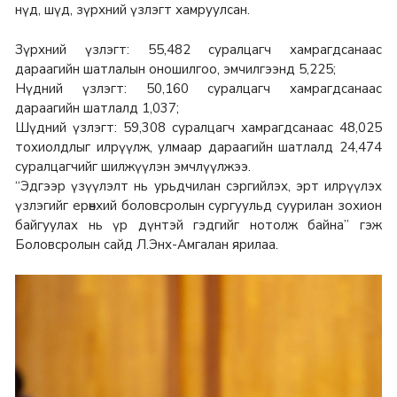
нүд, шүд, зүрхний үзлэгт хамруулсан.
Зүрхний үзлэгт: 55,482 суралцагч хамрагдсанаас
дараагийн шатлалын оношилгоо, эмчилгээнд 5,225;
Нүдний үзлэгт: 50,160 суралцагч хамрагдсанаас
дараагийн шатлалд 1,037;
Шүдний үзлэгт: 59,308 суралцагч хамрагдсанаас 48,025
тохиолдлыг илрүүлж, улмаар дараагийн шатлалд 24,474
суралцагчийг шилжүүлэн эмчлүүлжээ.
“Эдгээр үзүүлэлт нь урьдчилан сэргийлэх, эрт илрүүлэх
үзлэгийг ерөнхий боловсролын сургуульд суурилан зохион
байгуулах нь үр дүнтэй гэдгийг нотолж байна” гэж
Боловсролын сайд Л.Энх-Амгалан ярилаа.