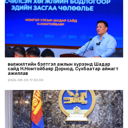
Өвөлжилтийн бэлтгэл ажлын хүрээнд Шадар
сайд Н.Номтойбаяр Дорнод, Сүхбаатар аймагт
ажиллав
2026-08-05 17:30:00