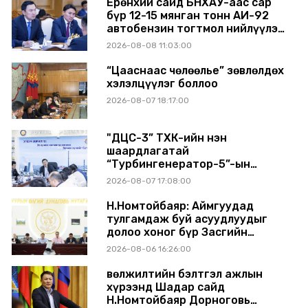
Ерөнхий сайд БНХАУ-аас сар
бүр 12-15 мянган тонн АИ-92
автобензин тогтмол нийлүүлэх
хүсэлт тавилаа
2026-08-08 11:03:00
“Цааснаас чөлөөлье” зөвлөлдөх
хэлэлцүүлэг боллоо
2026-08-07 18:17:00
"ДЦС-3” ТӨХК-ийн нэн
шаардлагатай
“Турбингенератор-5”-ын
шинэчлэлийн төсвийг
2026-08-07 17:08:00
шийдвэрлэхээр болов
Н.Номтойбаяр: Аймгуудад
тулгамдаж буй асуудлуудыг
долоо хоног бүр Засгийн
газрын хуралдаанд
2026-08-06 16:26:00
танилцуулж, шийдвэрлүүлнэ
Өвөлжилтийн бэлтгэл ажлын
хүрээнд Шадар сайд
Н.Номтойбаяр Дорноговь