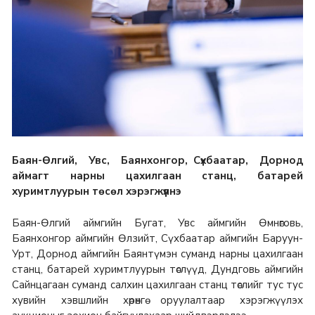
Баян-Өлгий, Увс, Баянхонгор, Сүхбаатар, Дорнод
аймагт нарны цахилгаан станц, батарей
хуримтлуурын төсөл хэрэгжүүлнэ
Баян-Өлгий аймгийн Бугат, Увс аймгийн Өмнөговь,
Баянхонгор аймгийн Өлзийт, Сүхбаатар аймгийн Баруун-
Урт, Дорнод аймгийн Баянтүмэн суманд нарны цахилгаан
станц, батарей хуримтлуурын төслүүд, Дундговь аймгийн
Сайнцагаан суманд салхин цахилгаан станц төслийг тус тус
хувийн хэвшлийн хөрөнгө оруулалтаар хэрэгжүүлэх