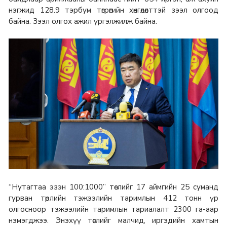
нэгжид 128.9 тэрбум төгрөгийн хөнгөлөлттэй зээл олгоод
байна. Зээл олгох ажил үргэлжилж байна.
“Нутагтаа эзэн 100:1000” төслийг 17 аймгийн 25 суманд
гурван төрлийн тэжээлийн таримлын 412 тонн үр
олгосноор тэжээлийн таримлын тариалалт 2300 га-аар
нэмэгджээ. Энэхүү төслийг малчид, иргэдийн хамтын