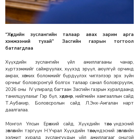
“Хүүхдийн зуслангийн талаар авах зарим арга
хэмжээний тухай” Засгийн газрын тогтоол
батлагдлаа
Хүүхдийн зуслангийн үйл ажиллагааны чанар,
хүртээмжийг сайжруулах, хүүхэд эрүүл, аюулгүй орчинд
амрах, хөгжих боломжийг бүрдүүлэх чиглэлээр эрх зүйн
орчныг боловсронгуй болгох талаар санал боловсруулж,
2026 оны IV улиралд багтаан Засгийн газрын хуралдаанд
танилцуулахыг Гэр бүл, хөдөлмөр, нийгмийн хамгааллын сайд
Т.Аубакир, Боловсролын сайд Л.Энх-Амгалан нарт
даалгалаа.
Монгол Улсын Ерөнхий сайд, Хүүхдийн төлөө үндэсний
зөвлөлийн тэргүүн Н.Учрал Хүүхдийн төлөө үндэсний зөвлөлийн
ээлжит хуралд зуслангуудын үйл ажиллагааг онцгой