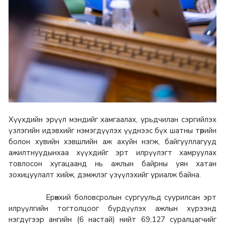
Хүүхдийн эрүүл мэндийг хамгаалах, урьдчилан сэргийлэх
үзлэгийн идэвхийг нэмэгдүүлэх үүднээс бүх шатны төрийн
болон хувийн хэвшлийн аж ахуйн нэгж, байгууллагууд
ажилтнуудынхаа хүүхдийг эрт илрүүлэгт хамруулах
товлосон хугацаанд нь ажлын байрны уян хатан
зохицуулалт хийж, дэмжлэг үзүүлэхийг уриалж байна.
Ерөнхий боловсролын сургуульд суурилсан эрт
илрүүлгийн тогтолцоог бүрдүүлэх ажлын хүрээнд
нэгдүгээр ангийн (6 настай) нийт 69,127 суралцагчийг