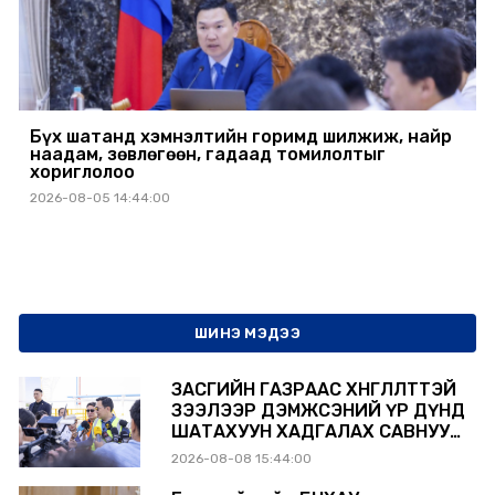
Бүх шатанд хэмнэлтийн горимд шилжиж, найр
наадам, зөвлөгөөн, гадаад томилолтыг
хориглолоо
2026-08-05 14:44:00
ШИНЭ МЭДЭЭ
ЗАСГИЙН ГАЗРААС ХӨНГӨЛӨЛТТЭЙ
ЗЭЭЛЭЭР ДЭМЖСЭНИЙ ҮР ДҮНД
ШАТАХУУН ХАДГАЛАХ САВНУУД
ЭХНЭЭСЭЭ АШИГЛАЛТАД ОРЖ
2026-08-08 15:44:00
БАЙНА