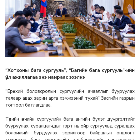
“Хотхоны бага сургууль”, “Багийн бага сургууль”-ийн
үйл ажиллагаа энэ намраас эхэлнэ
“Ерөнхий боловсролын сургуулийн ачааллыг бууруулах
талаар авах зарим арга хэмжээний тухай” Засгийн газрын
тогтоол батлагдлаа.
Төрийн өмчийн сургуулийн бага ангийн бүлэг дүүргэлтийг
бууруулах, суралцагчдыг гэрт нь ойр сургуульд суралцах
боломжийг бүрдүүлэх зорилгоор байршлын онцлогт
тохирсон бага сургуулийн хэлбэрүүдийг нэвтрүүлнэ.