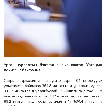
Ургац хураалтын бэлтгэл ажлыг хангах, Ургацын
комиссыг байгуулна
Хаврын тариалалтыг тавдугаар сарын 04-нөөс эхлүүлж
урьдчилсан байдлаар 361.8 мянган га-д үр тариа, үүнээс
315.7 мянган га-д улаанбуудай,12.5 мянган га-д төмс, 11.8
мянган га-д хүнсний ногоо, 54.9мянган га-д малын тэжээл,
89.2 мянган га-д тосны ургамал нийт 530.4 мянган га