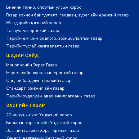
Биеийн тамир, спортын улсын хороо
Газар зохион байгуулалт, геодези, зураг зүйн ерөнхий газар
Жендэрийн үндэсний хороо
Тагнуулын ерөнхий газар
Төрийн өмчийн бодлого, зохицуулалтын газар
Төрийн тусгай хамгаалалтын газар
ШАДАР САЙД
Монополийн Эсрэг Газар
Мэргэжлийн хяналтын ерөнхий газар
Онцгой байдлын ерөнхий газар
Стандарт, хэмжил зүйн газар
Төрийн худалдан авах ажиллагааны газар
ЗАСГИЙН ГАЗАР
20 минутын хот Үндэсний хороо
Боомтын сэргэлтийн Үндэсний хороо
Засгийн газрын Хэрэг эрхлэх газар
Хяналт, үнэлгээний Үндэсний хороо