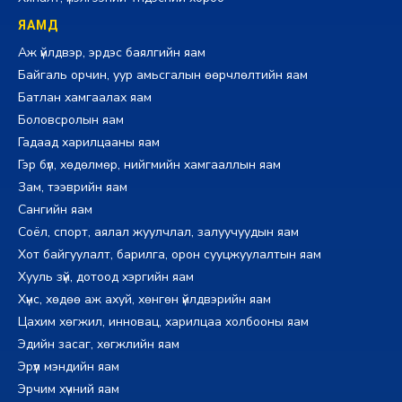
ЯАМД
Аж үйлдвэр, эрдэс баялгийн яам
Байгаль орчин, уур амьсгалын өөрчлөлтийн яам
Батлан хамгаалах яам
Боловсролын яам
Гадаад харилцааны яам
Гэр бүл, хөдөлмөр, нийгмийн хамгааллын яам
Зам, тээврийн яам
Сангийн яам
Соёл, спорт, аялал жуулчлал, залуучуудын яам
Хот байгуулалт, барилга, орон сууцжуулалтын яам
Хууль зүй, дотоод хэргийн яам
Хүнс, хөдөө аж ахуй, хөнгөн үйлдвэрийн яам
Цахим хөгжил, инновац, харилцаа холбооны яам
Эдийн засаг, хөгжлийн яам
Эрүүл мэндийн яам
Эрчим хүчний яам