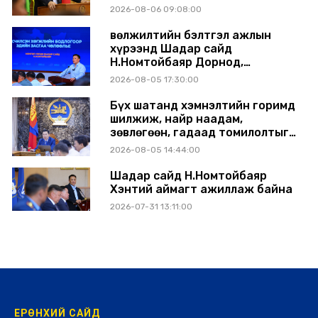
аймагт ажиллав
2026-08-06 09:08:00
Өвөлжилтийн бэлтгэл ажлын
хүрээнд Шадар сайд
Н.Номтойбаяр Дорнод,
Сүхбаатар аймагт ажиллав
2026-08-05 17:30:00
Бүх шатанд хэмнэлтийн горимд
шилжиж, найр наадам,
зөвлөгөөн, гадаад томилолтыг
хориглолоо
2026-08-05 14:44:00
Шадар сайд Н.Номтойбаяр
Хэнтий аймагт ажиллаж байна
2026-07-31 13:11:00
ЕРӨНХИЙ САЙД