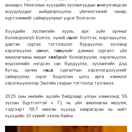
анхаарч, Монголын хүүхдийн зуслангуудын өмнө тулгамдсан
асуудлуудыг шийдвэрлүүлэх, үйлчилгээний чанар,
хүртээмжийг сайжруулахыг үүрэг болгосон.
Хүүхдийн зуслангийн хууль, эрх зүйн орчныг
боловсронгуй болгох, хүний нөөцийг бэлтгэх, мэргэшүүлэх,
давтан сургах тогтолцоог бүрдүүлэх, зусланд
хэрэгжүүлэх хөгжил, төлөвшлийг дэмжих сургалт, үйл
ажиллагааны жишиг хөтөлбөрийг боловсруулж, хэрэгжүүлэх,
мэдээллийн нэгдсэн сан бүрдүүлэх, зуслангийн дэд
бүтэц, орчин нөхцөл, сургалтын хэрэглэгдэхүүнийг
сайжруулах зэрэг бодлогын цогц арга хэмжээг
хэрэгжүүлэхээр Засгийн газрын тогтоолд тусгажээ.
2025 оны жилийн эцсийн байдлаар улсын хэмжээнд 55
зуслан бүртгэлтэй ч 71 нь үйл ажиллагаа явуулж,
тэдгээрт 59.7 мянган хүүхэд хамрагдсан нь нийт
хүүхдийн 10 хувийг эзэлж байна.