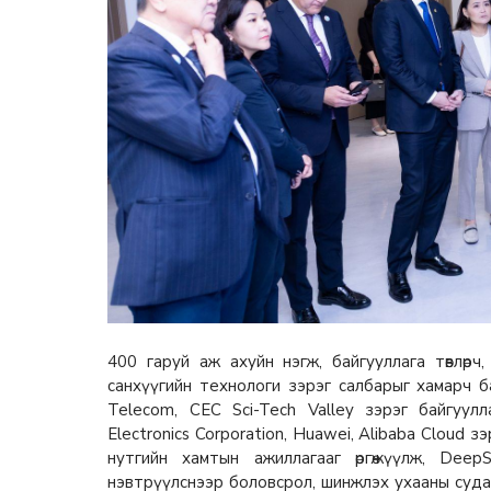
400 гаруй аж ахуйн нэгж, байгууллага төвлөр
санхүүгийн технологи зэрэг салбарыг хамарч б
Telecom, CEC Sci-Tech Valley зэрэг байгуул
Electronics Corporation, Huawei, Alibaba Cloud 
нутгийн хамтын ажиллагааг өргөжүүлж, Dee
нэвтрүүлснээр боловсрол, шинжлэх ухааны суда