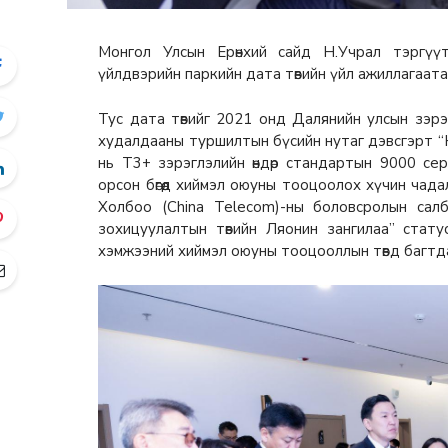
Монгол Улсын Ерөнхий сайд Н.Учрал тэргүүтэ
үйлдвэрийн паркийн дата төвийн үйл ажиллагаата
Тус дата төвийг 2021 онд Далянийн улсын зэрэ
худалдааны туршилтын бүсийн нутаг дэвсгэрт “Нэ
нь T3+ зэрэглэлийн өндөр стандартын 9000 се
орсон бөгөөд хиймэл оюуны тооцоолох хүчин чад
Холбоо (China Telecom)-ны боловсролын сал
зохицуулалтын төвийн Ляонин зангилаа” стат
хэмжээний хиймэл оюуны тооцооллын төвд багтд