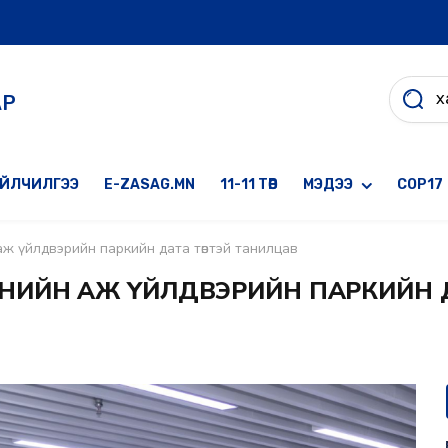
АР
ҮЙЛЧИЛГЭЭ
E-ZASAG.MN
11-11 ТӨВ
МЭДЭЭ
COP17
 аж үйлдвэрийн паркийн дата төвтэй танилцав
ЯНИЙН АЖ ҮЙЛДВЭРИЙН ПАРКИЙН Д