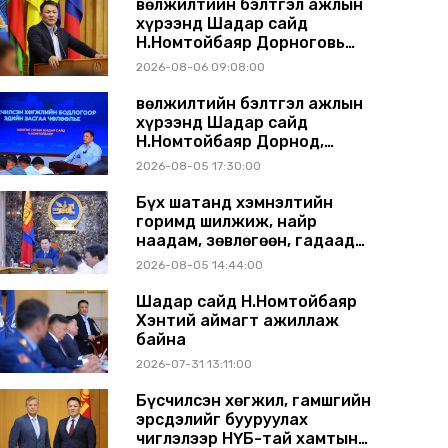
Өвөлжилтийн бэлтгэл ажлын
хүрээнд Шадар сайд
Н.Номтойбаяр Дорноговь
аймагт ажиллав
2026-08-06 09:08:00
Өвөлжилтийн бэлтгэл ажлын
хүрээнд Шадар сайд
Н.Номтойбаяр Дорнод,
Сүхбаатар аймагт ажиллав
2026-08-05 17:30:00
Бүх шатанд хэмнэлтийн
горимд шилжиж, найр
наадам, зөвлөгөөн, гадаад
томилолтыг хориглолоо
2026-08-05 14:44:00
Шадар сайд Н.Номтойбаяр
Хэнтий аймагт ажиллаж
байна
2026-07-31 13:11:00
Бүсчилсэн хөгжил, гамшгийн
эрсдэлийг бууруулах
чиглэлээр НҮБ-тай хамтын