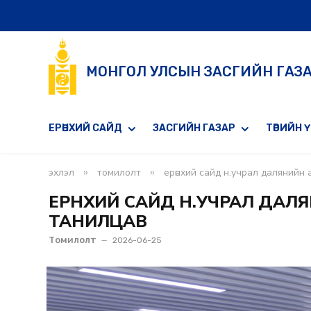
МОНГОЛ УЛСЫН ЗАСГИЙН ГАЗ
ЕРӨНХИЙ САЙД
ЗАСГИЙН ГАЗАР
ТӨРИЙН 
»
»
эхлэл
томилолт
ерөнхий сайд н.учрал далянийн
ЕРӨНХИЙ САЙД Н.УЧРАЛ ДАЛ
ТАНИЛЦАВ
Томилолт
2026-06-25