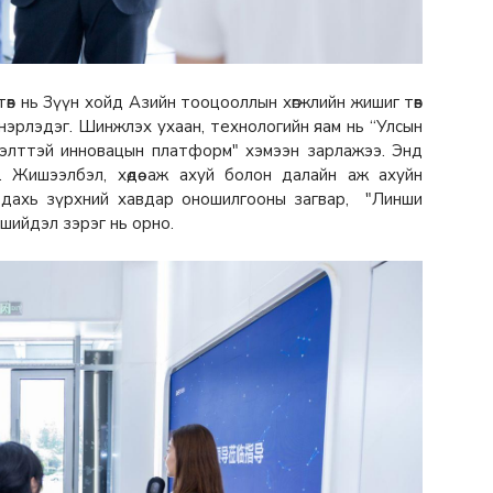
в нь Зүүн хойд Азийн тооцооллын хөгжлийн жишиг төв
 нэрлэдэг. Шинжлэх ухаан, технологийн яам нь “Улсын
элттэй инновацын платформ" хэмээн зарлажээ. Энд
 Жишээлбэл, хөдөө аж ахуй болон далайн аж ахуйн
р дахь зүрхний хавдар оношилгооны загвар, "Линши
 шийдэл зэрэг нь орно.