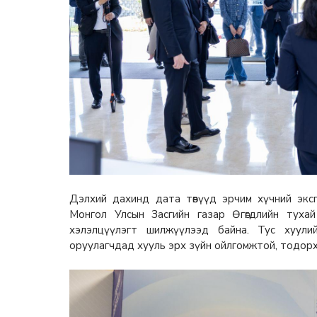
Дэлхий дахинд дата төвүүд эрчим хүчний экспо
Монгол Улсын Засгийн газар Өгөгдлийн тухай
хэлэлцүүлэгт шилжүүлээд байна. Тус хуулийн
оруулагчдад хууль эрх зүйн ойлгомжтой, тодорх