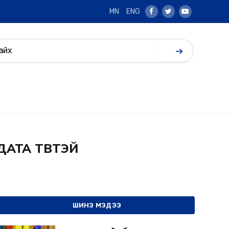
MN
ENG
Facebook
Twitter
Youtube
АТА ТӨВТЭЙ
ШИНЭ МЭДЭЭ