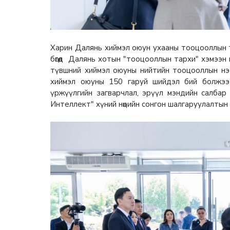
Харин Далянь хиймэл оюун ухааны тооцооллын тө
бөгөөд Далянь хотын "тооцооллын тархи" хэмээн
түвшний хиймэл оюуны нийтийн тооцооллын нэ
хиймэл оюуны 150 гаруй шийдэл бий болжээ.
үржүүлгийн загварчлал, эрүүл мэндийн салба
Интеллект" хүний нөөцийн сонгон шалгаруулалтын