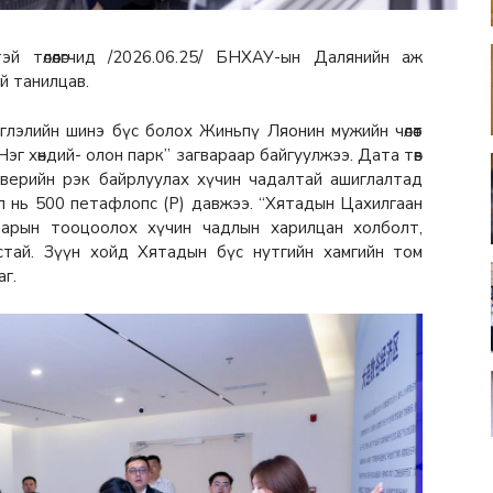
й төлөөлөгчид /2026.06.25/ БНХАУ-ын Далянийн аж
й танилцав.
глэлийн шинэ бүс болох Жиньпү Ляонин мужийн чөлөөт
г хөндий- олон парк” загвараар байгуулжээ. Дата төв
рверийн рэк байрлуулах хүчин чадалтай ашиглалтад
ал нь 500 петафлопс (P) давжээ. “Хятадын Цахилгаан
барын тооцоолох хүчин чадлын харилцан холболт,
устай. Зүүн хойд Хятадын бүс нутгийн хамгийн том
аг.