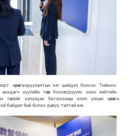
рт, хөрөнгө оруулалтын нэг шийдэл болсон. Тиймээс
 анхдагч хуулийн төсөл боловсруулж, олон нийтийн
 төслийг хэлэлцэн баталснаар олон улсын хөрөнгө
ой байдал бий болох давуу талтай юм.