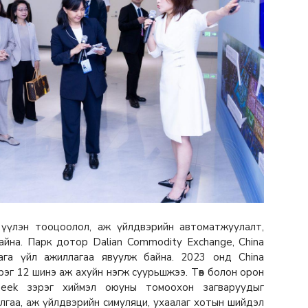
ч, үүлэн тооцоолол, аж үйлдвэрийн автоматжуулалт,
айна. Парк дотор Dalian Commodity Exchange, China
лага үйл ажиллагаа явуулж байна. 2023 онд China
зэрэг 12 шинэ аж ахуйн нэгж суурьшжээ. Төв болон орон
pSeek зэрэг хиймэл оюуны томоохон загваруудыг
лгаа, аж үйлдвэрийн симуляци, ухаалаг хотын шийдэл