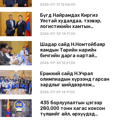
ажиллагаагаа
2026-07-31 12:06:00
өргөжүүлэхээр санал
солилцлоо
Бүгд Найрамдах Киргиз
Улстай худалдаа, тээвэр,
логистикийн хамтын
ажиллагааг өргөжүүлнэ
2026-07-30 14:17:00
Шадар сайд Н.Номтойбаяр
яамдын Төрийн нарийн
бичгийн дарга нартай
шуурхай хуралдлаа
2026-07-30 12:21:00
Ерөнхий сайд Н.Учрал
олимпиадын хүрээнд гарсан
зардлыг шийдвэрлэж
өгөхөөр болов
2026-07-29 14:11:00
435 борлуулалтын цэгээр
280,000 тонн хагас коксон
түлшийг айл, өрхүүдэд
борлуулна
2026-07-29 14:00:00