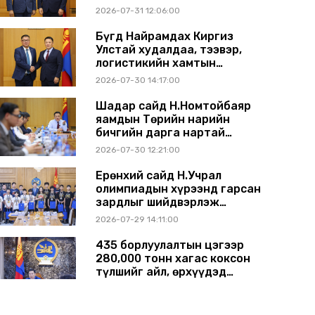
ажиллагаагаа
2026-07-31 12:06:00
өргөжүүлэхээр санал
солилцлоо
Бүгд Найрамдах Киргиз
Улстай худалдаа, тээвэр,
логистикийн хамтын
ажиллагааг өргөжүүлнэ
2026-07-30 14:17:00
Шадар сайд Н.Номтойбаяр
яамдын Төрийн нарийн
бичгийн дарга нартай
шуурхай хуралдлаа
2026-07-30 12:21:00
Ерөнхий сайд Н.Учрал
олимпиадын хүрээнд гарсан
зардлыг шийдвэрлэж
өгөхөөр болов
2026-07-29 14:11:00
435 борлуулалтын цэгээр
280,000 тонн хагас коксон
түлшийг айл, өрхүүдэд
борлуулна
2026-07-29 14:00:00