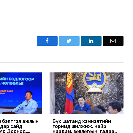
н бэлтгэл ажлын
Бүх шатанд хэмнэлтийн
дар сайд
горимд шилжиж, найр
яр Дорнод,
наадам, зөвлөгөөн, гадаад