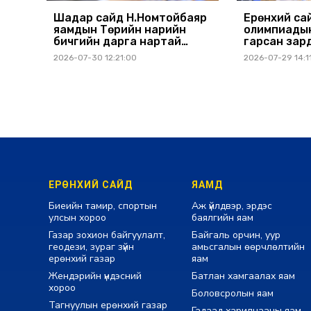
Шадар сайд Н.Номтойбаяр
Ерөнхий са
яамдын Төрийн нарийн
олимпиадын
бичгийн дарга нартай
гарсан зар
шуурхай хуралдлаа
шийдвэрлэж
2026-07-30 12:21:00
2026-07-29 14:1
ЕРӨНХИЙ САЙД
ЯАМД
Биеийн тамир, спортын
Аж үйлдвэр, эрдэс
улсын хороо
баялгийн яам
Газар зохион байгуулалт,
Байгаль орчин, уур
геодези, зураг зүйн
амьсгалын өөрчлөлтийн
ерөнхий газар
яам
Жендэрийн үндэсний
Батлан хамгаалах яам
хороо
Боловсролын яам
Тагнуулын ерөнхий газар
Гадаад харилцааны яам