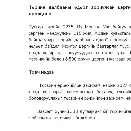
Төрийн далбааны өдөрт зориулсан цэрги
оролцоно
Тулгар төрийн 2235, Их Монгол Улс байгуула
сэргээн мандуулсны 115 жил, Ардын хувьсга
байгаа учир “Төрийн далбааны өдөр”-т зориулс
чөлөөт байдал, Монгол цэргийн баатарлаг түүх,
дээдлэх, иргэд, залуучуудын эх оронч үзэл, 
техникийн болон 8,500 орчим цэргийн жагсаал з
Товч мэдээ
· Төсвийн ерөнхийлөн захирагч нарын 2027 он
дээд хязгаарыг хавсралтаар баталж, төсви
боловсруулахыг төсвийн ерөнхийлөн захирагч на
· Зэвсэгт хүчний 330 дугаар ангийг төр, нийгэ
Чойжамцын нэрэмжит болголоо.