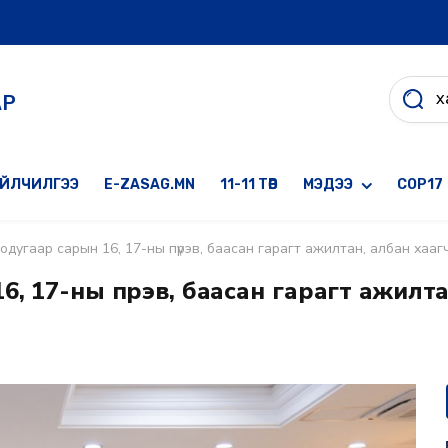
АР
ҮЙЛЧИЛГЭЭ
E-ZASAG.MN
11-11 ТӨВ
МЭДЭЭ
COP17
одугаар сарын 16, 17-ны пүрэв, баасан гарагт ажилтан, албан хаа
, 17-ны пүрэв, баасан гарагт ажилта