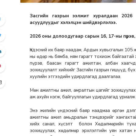
Засгийн газрын ээлжит хуралдаан 2026
асуудлуудыг хэлэлцэн шийдвэрлэлээ.
2026 оны долоодугаар сарын 16, 17-ны пүрэв
Үндэсний их баяр наадам, Ардын хувьсгалын 105 
ны өдөр нь бямба, ням гарагт тохиож байгаатай
пүрэв, баасан гарагт ажилтан, албан хааг
зохицуулалт хийхийг Засгийн газрын гишүүд, бүх
хуулийн этгээдийн удирдлагад даалгалаа.
Мөн ажилтны ажил, амралтын цагийг зохицуулах
аж ахуйн нэгж, байгууллагын удирдлагад уриалж
Энэ жилийн үндэсний баяр наадмаа өргөн дэл
ажилтны ажил амьдралын тэнцвэрийг хангахта
хийх санал, хүсэлт болон Хөдөлмөрийн туха
зохицуулах, хөдөлмөр эрхлэлтийн уян хатан 