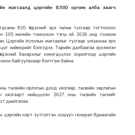
йн жагсаалд цэргийн 8,500 орчим алба хаагч
гдсаны 820, Үндэсний эрх чөлөө тусгаар тогтнолоо
лын 105 жилийн томоохон тэгш ой 2026 онд тохиож
ан Цэргийн ёслолын жагсаалыг тусгаар улсынхаа эрх
 цог хийморийг бэлгэдэх, Төрийн далбаагаа эрхэмлэн
Үндэсний бахархлыг нэмэгдүүлэх зорилгоор цэргийн
охион байгуулахаар бэлтгэж байна.
ы төсвийн орлогын доод хязгаар, төсвийн зарлагын
йн хязгаарт нийцүүлэн 2027 оны төсвийн төслийг
рт даалгалаа.
м, цэргийн нэрт зүтгэлтэн, хошууч генерал Ядмаагийн