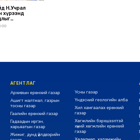
йд Н.Учрал
 хүрээнд
длыг
 өгөхөөр болов
1:00
АГЕНТЛАГ
Усны газар
Архивын ерөнхий газар
Үндэсний геологийн алба
Ашигт малтмал, газрын
тосны газар
Хил хамгаалах ерөнхий
газар
Гаалийн ерөнхий газар
Хөгжлийн бэрхшээлтэй
Гадаадын иргэн,
хүний хөгжлийн ерөнхий
харьяатын газар
газар
Жижиг, дунд үйлдвэрийн
Хөдөлмөр, халамжийн
газар