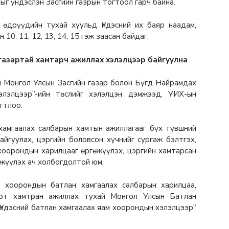
ыг үндэслэн Засгийн газрын тогтоол гарч байна.
өдрүүдийн тухай хуульд Үндэсний их баяр наадам,
0, 11, 12, 13, 14, 15 гэж заасан байдаг.
газартай хамтарч ажиллах хэлэлцээр байгуулна
й Монгол Улсын Засгийн газар болон Бүгд Найрамдах
элэлцээр”-ийн төслийг хэлэлцэн дэмжээд, УИХ-ын
гтлоо.
хамгаалах салбарын хамтын ажиллагааг бүх түвшний
айгуулах, цэргийн боловсон хүчнийг сургаж бэлтгэх,
хоорондын харилцааг өргөжүүлэх, цэргийн хамтарсан
өжүүлэх ач холбогдолтой юм.
 хоорондын батлан хамгаалах салбарын харилцаа,
рт хамтран ажиллах тухай Монгол Улсын Батлан
Үндэсний батлан хамгаалах яам хоорондын хэлэлцээр"