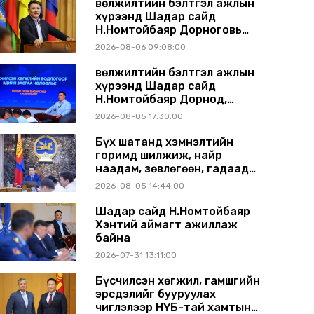
Өвөлжилтийн бэлтгэл ажлын
хүрээнд Шадар сайд
Н.Номтойбаяр Дорноговь
аймагт ажиллав
2026-08-06 09:08:00
Өвөлжилтийн бэлтгэл ажлын
хүрээнд Шадар сайд
Н.Номтойбаяр Дорнод,
Сүхбаатар аймагт ажиллав
2026-08-05 17:30:00
Бүх шатанд хэмнэлтийн
горимд шилжиж, найр
наадам, зөвлөгөөн, гадаад
томилолтыг хориглолоо
2026-08-05 14:44:00
Шадар сайд Н.Номтойбаяр
Хэнтий аймагт ажиллаж
байна
2026-07-31 13:11:00
Бүсчилсэн хөгжил, гамшгийн
эрсдэлийг бууруулах
чиглэлээр НҮБ-тай хамтын