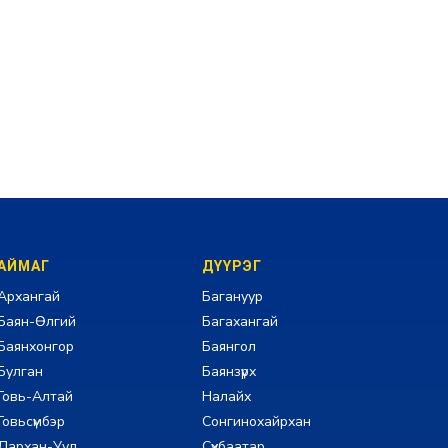
АЙМАГ
ДҮҮРЭГ
Архангай
Багануур
Баян-Өлгий
Багахангай
Баянхонгор
Баянгол
Булган
Баянзүрх
Говь-Алтай
Налайх
Говьсүмбэр
Сонгинохайрхан
Дархан-Уул
Сүхбаатар