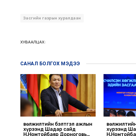
Засгийн газрын хуралдаан
ХУВААЛЦАХ:
САНАЛ БОЛГОХ
МЭДЭЭ
Өвөлжилтийн бэлтгэл ажлын
Өвөлжилтий
хүрээнд Шадар сайд
хүрээнд Ша
Н.Номтойбаяр Дорноговь
Н.Номтойба