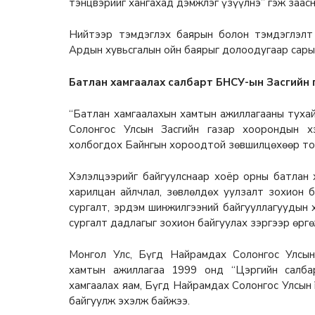
тэнцвэрийг хангахад дэмжлэг үзүүлнэ” гэж заасн
Нийтээр тэмдэглэх баярын болон тэмдэглэлт 
Ардын хувьсгалын ойн баярыг долоодугаар сарын 1
Батлан хамгаалах салбарт БНСУ-ын Засгийн 
“Батлан хамгаалахын хамтын ажиллагааны туха
Солонгос Улсын Засгийн газар хоорондын х
холбогдох Байнгын хороодтой зөвшилцөхөөр то
Хэлэлцээрийг байгуулснаар хоёр орны батлан 
харилцан айлчлал, зөвлөлдөх уулзалт зохион б
сургалт, эрдэм шинжилгээний байгууллагуудын 
сургалт дадлагыг зохион байгуулах зэргээр өрг
Монгол Улс, Бүгд Найрамдах Солонгос Улсын
хамтын ажиллагаа 1999 онд “Цэргийн салба
хамгаалах яам, Бүгд Найрамдах Солонгос Улсын 
байгуулж эхэлж байжээ.