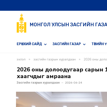
МОНГОЛ УЛСЫН ЗАСГИЙН ГАЗ
ЕРӨНХИЙ САЙД
ЗАСГИЙН ГАЗАР
ТӨРИЙН 
»
»
эхлэл
засгийн газрын хуралдаан
2026 оны доло
2026 оны долоодугаар сарын 16
хаагчдыг амраана
Засгийн газрын хуралдаан
2026-06-24