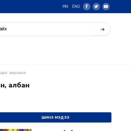
MN
ENG
Facebook
Twitter
Youtube
гчдыг амраана
н, албан
ШИНЭ МЭДЭЭ