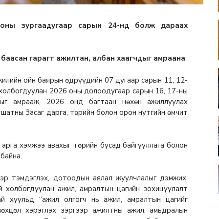
 оны зургаадугаар сарын 24-нд болж дараах
, баасан гарагт ажилтан, албан хаагчдыг амраана
жилийн ойн баярын өдрүүдийн 07 дугаар сарын 11, 12-
 холбогдуулан 2026 оны долоодугаар сарын 16, 17-ны
чдыг амрааж, 2026 онд багтаан нөхөн ажиллуулах
 шатны Засаг дарга, төрийн болон орон нутгийн өмчит
 арга хэмжээ авахыг төрийн бусад байгууллага болон
 байна.
гэр тэмдэглэх, дотоодын аялал жуулчлалыг дэмжих,
й холбогдуулан ажил, амралтын цагийн зохицуулалт
й хуульд “ажил олгогч нь ажил, амралтын цагийг
нөхцөл хэрэглэх зэргээр ажилтны ажил, амьдралын