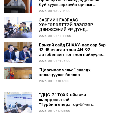
буй хууль, эрхзүйн орчныг
шинэчилнэ
2026-08-10 09:41:00
ЗАСГИЙН ГАЗРААС
ХӨНГӨЛӨЛТТЭЙ ЗЭЭЛЭЭР
ДЭМЖСЭНИЙ ҮР ДҮНД
ШАТАХУУН ХАДГАЛАХ САВНУУД
2026-08-08 15:44:00
ЭХНЭЭСЭЭ АШИГЛАЛТАД ОРЖ
БАЙНА
Ерөнхий сайд БНХАУ-аас сар бүр
12-15 мянган тонн АИ-92
автобензин тогтмол нийлүүлэх
хүсэлт тавилаа
2026-08-08 11:03:00
“Цааснаас чөлөөлье” зөвлөлдөх
хэлэлцүүлэг боллоо
2026-08-07 18:17:00
"ДЦС-3” ТӨХК-ийн нэн
шаардлагатай
“Турбингенератор-5”-ын
шинэчлэлийн төсвийг
2026-08-07 17:08:00