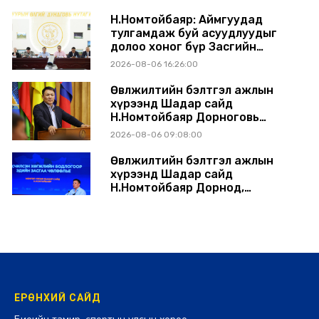
шийдвэрлэхээр болов
Н.Номтойбаяр: Аймгуудад
тулгамдаж буй асуудлуудыг
долоо хоног бүр Засгийн
газрын хуралдаанд
2026-08-06 16:26:00
танилцуулж, шийдвэрлүүлнэ
Өвөлжилтийн бэлтгэл ажлын
хүрээнд Шадар сайд
Н.Номтойбаяр Дорноговь
аймагт ажиллав
2026-08-06 09:08:00
Өвөлжилтийн бэлтгэл ажлын
хүрээнд Шадар сайд
Н.Номтойбаяр Дорнод,
Сүхбаатар аймагт ажиллав
2026-08-05 17:30:00
ЕРӨНХИЙ САЙД