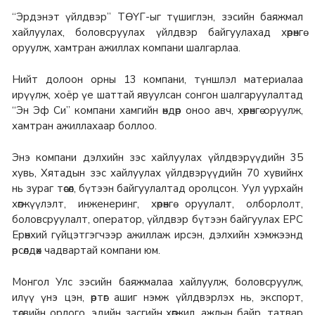
“Эрдэнэт үйлдвэр” ТӨҮГ-ыг түшиглэн, зэсийн баяжмал
хайлуулах, боловсруулах үйлдвэр байгуулахад хөрөнгө
оруулж, хамтран ажиллах компани шалгарлаа.
Нийт долоон орны 13 компани, түншлэл материалаа
ирүүлж, хоёр үе шаттай явуулсан сонгон шалгаруулалтад
“Эн Эф Си” компани хамгийн өндөр оноо авч, хөрөнгө оруулж,
хамтран ажиллахаар боллоо.
Энэ компани дэлхийн зэс хайлуулах үйлдвэрүүдийн 35
хувь, Хятадын зэс хайлуулах үйлдвэрүүдийн 70 хувийнх
нь зураг төсөл, бүтээн байгуулалтад оролцсон. Уул уурхайн
хөгжүүлэлт, инженеринг, хөрөнгө оруулалт, олборлолт,
боловсруулалт, оператор, үйлдвэр бүтээн байгуулах EPC
Ерөнхий гүйцэтгэгчээр ажиллаж ирсэн, дэлхийн хэмжээнд
өрсөлдөх чадвартай компани юм.
Монгол Улс зэсийн баяжмалаа хайлуулж, боловсруулж,
илүү үнэ цэн, өртөг ашиг нэмж үйлдвэрлэх нь, экспорт,
төсвийн орлого, эдийн засгийн хөгжил, ажлын байр, татвар