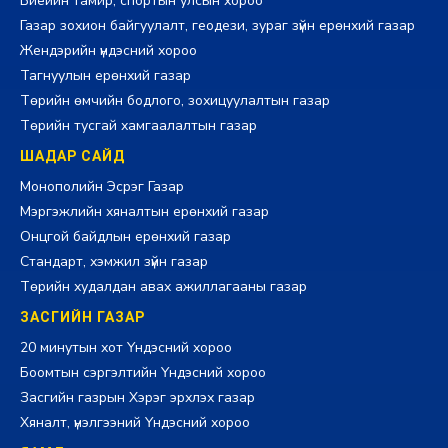
Биеийн тамир, спортын улсын хороо
Газар зохион байгуулалт, геодези, зураг зүйн ерөнхий газар
Жендэрийн үндэсний хороо
Тагнуулын ерөнхий газар
Төрийн өмчийн бодлого, зохицуулалтын газар
Төрийн тусгай хамгаалалтын газар
ШАДАР САЙД
Монополийн Эсрэг Газар
Мэргэжлийн хяналтын ерөнхий газар
Онцгой байдлын ерөнхий газар
Стандарт, хэмжил зүйн газар
Төрийн худалдан авах ажиллагааны газар
ЗАСГИЙН ГАЗАР
20 минутын хот Үндэсний хороо
Боомтын сэргэлтийн Үндэсний хороо
Засгийн газрын Хэрэг эрхлэх газар
Хяналт, үнэлгээний Үндэсний хороо