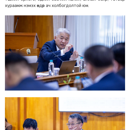
хураамж нэмэх өндөр ач холбогдолтой юм.