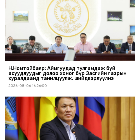
Н.Номтойбаяр: Аймгуудад тулгамдаж буй
асуудлуудыг долоо хоног бүр Засгийн газрын
хуралдаанд танилцуулж, шийдвэрлүүлнэ
2026-08-06 16:26:00