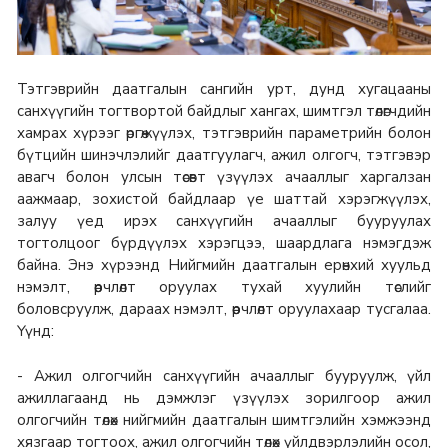
Тэтгэврийн даатгалын сангийн урт, дунд хугацааны
санхүүгийн тогтвортой байдлыг хангах, шимтгэл төлөгчдийн
хамрах хүрээг өргөжүүлэх, тэтгэврийн параметрийн болон
бүтцийн шинэчлэлийг даатгуулагч, ажил олгогч, тэтгэвэр
авагч болон улсын төсөвт үзүүлэх ачааллыг харгалзан
аажмаар, зохистой байдлаар үе шаттай хэрэгжүүлэх,
залуу үед ирэх санхүүгийн ачааллыг бууруулах
тогтолцоог бүрдүүлэх хэрэгцээ, шаардлага нэмэгдэж
байна. Энэ хүрээнд Нийгмийн даатгалын ерөнхий хуульд
нэмэлт, өөрчлөлт оруулах тухай хуулийн төслийг
боловсруулж, дараах нэмэлт, өөрчлөлт оруулахаар тусгалаа.
Үүнд:
- Ажил олгогчийн санхүүгийн ачааллыг бууруулж, үйл
ажиллагаанд нь дэмжлэг үзүүлэх зорилгоор ажил
олгогчийн төлөх нийгмийн даатгалын шимтгэлийн хэмжээнд
хязгаар тогтоох, ажил олгогчийн төлөх үйлдвэрлэлийн осол,