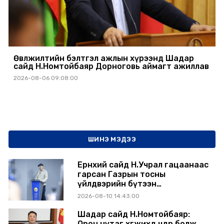
Өвөлжилтийн бэлтгэл ажлын хүрээнд Шадар
сайд Н.Номтойбаяр Дорноговь аймагт ажиллав
2026-08-06 09:08:00
ШИНЭ МЭДЭЭ
Ерөнхий сайд Н.Учрал гацаанаас
гарсан Газрын тосны
үйлдвэрийн бүтээн
байгуулалтыг тасралтгүй
2026-08-10 14:43:00
үргэлжлүүлж, түүхий эдийн
хангамжийг баталгаажуулах
Шадар сайд Н.Номтойбаяр:
үүрэг өгөв
Орон нутаг хөгжихөд чөдөр болж