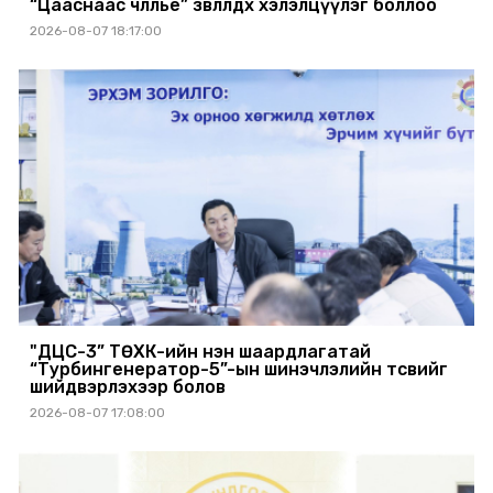
“Цааснаас чөлөөлье” зөвлөлдөх хэлэлцүүлэг боллоо
2026-08-07 18:17:00
"ДЦС-3” ТӨХК-ийн нэн шаардлагатай
“Турбингенератор-5”-ын шинэчлэлийн төсвийг
шийдвэрлэхээр болов
2026-08-07 17:08:00