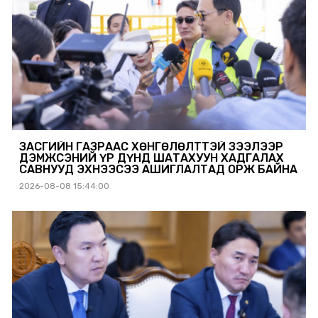
ЗАСГИЙН ГАЗРААС ХӨНГӨЛӨЛТТЭЙ ЗЭЭЛЭЭР
ДЭМЖСЭНИЙ ҮР ДҮНД ШАТАХУУН ХАДГАЛАХ
САВНУУД ЭХНЭЭСЭЭ АШИГЛАЛТАД ОРЖ БАЙНА
2026-08-08 15:44:00