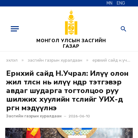
MN
ENG
МОНГОЛ УЛСЫН ЗАСГИЙН
ГАЗАР
»
»
эхлэл
засгийн газрын хуралдаан
ерөнхий сайд н.учрал: илүү олон жил төлсөн нь илүү өндөр тэтгэвэр авдаг шударга тогтолцоо руу шилжих хуулийн төслийг уих-д өргөн мэдүүлнэ
Ерөнхий сайд Н.Учрал: Илүү олон
жил төлсөн нь илүү өндөр тэтгэвэр
авдаг шударга тогтолцоо руу
шилжих хуулийн төслийг УИХ-д
өргөн мэдүүлнэ
Засгийн газрын хуралдаан
2026-06-10