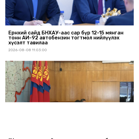
Ерөнхий сайд БНХАУ-аас сар бүр 12-15 мянган
тонн АИ-92 автобензин тогтмол нийлүүлэх
хүсэлт тавилаа
2026-08-08 11:03:00