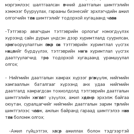
мэргэжлээс шалтгаалсан өвчний даатгалын шимтгэлийн
хэмжээг бууруулах, гарааны бизнесийг эрхлэгчдийн ажил
олгогчийн төлөх шимтгэлийг тодорхой хугацаанд чөлөөлөх
-Тэтгэвэр авагчдын тэтгэврийн орлогыг нэмэгдүүлэх
хүрээнд сайн дурын үндсэн дээр хуримтлалд суурилсан,
хөрөнгө оруулалтын өгөөжөөр өсөх тэтгэврийн хуримтлал үүсгэх
нөхцөлийг бүрдүүлэх, тэтгэврийн мөнгөн хуримтлал үүсгэх
даатгуулагчид төрөөс тодорхой хугацаанд урамшуулал
олгох;
- Нийгмийн даатгалын хамрах хүрээг өргөжүүлж, нийгмийн
хамгааллын баталгааг хүрээнд анх удаа нийгмийн
даатгалд хамрагдсан тохиолдолд тэтгэврийн даатгалын
шимтгэлийн хөнгөлөлт үзүүлэх, ажил хөдөлмөр эрхэлж байгаа
оюутан, суралцагчийг нийгмийн даатгалын зарим төрлийн
шимтгэлээс чөлөөлж, ажлын байранд гараад шимтгэлээ нөхөн
төлөх боломж олгох;
-Ажил гүйцэтгэх, хөлсөөр ажиллах болон тэдгээртэй