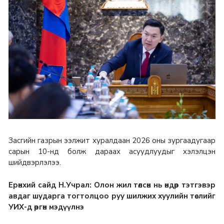
Засгийн газрын ээлжит хуралдаан 2026 оны зургаадугаар
сарын 10-нд болж дараах асуудлуудыг хэлэлцэн
шийдвэрлэлээ.
Ерөнхий сайд Н.Учрал: Олон жил төлсөн нь өндөр тэтгэвэр
авдаг шударга тогтолцоо руу шилжих хуулийн төслийг
УИХ-д өргөн мэдүүлнэ