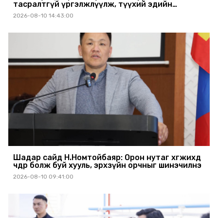
тасралтгүй үргэлжлүүлж, түүхий эдийн
хангамжийг баталгаажуулах үүрэг өгөв
2026-08-10 14:43:00
Шадар сайд Н.Номтойбаяр: Орон нутаг хөгжихөд
чөдөр болж буй хууль, эрхзүйн орчныг шинэчилнэ
2026-08-10 09:41:00