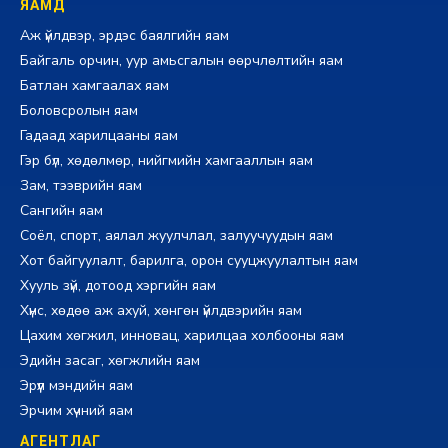
ЯАМД
Аж үйлдвэр, эрдэс баялгийн яам
Байгаль орчин, уур амьсгалын өөрчлөлтийн яам
Батлан хамгаалах яам
Боловсролын яам
Гадаад харилцааны яам
Гэр бүл, хөдөлмөр, нийгмийн хамгааллын яам
Зам, тээврийн яам
Сангийн яам
Соёл, спорт, аялал жуулчлал, залуучуудын яам
Хот байгуулалт, барилга, орон сууцжуулалтын яам
Хууль зүй, дотоод хэргийн яам
Хүнс, хөдөө аж ахуй, хөнгөн үйлдвэрийн яам
Цахим хөгжил, инновац, харилцаа холбооны яам
Эдийн засаг, хөгжлийн яам
Эрүүл мэндийн яам
Эрчим хүчний яам
АГЕНТЛАГ