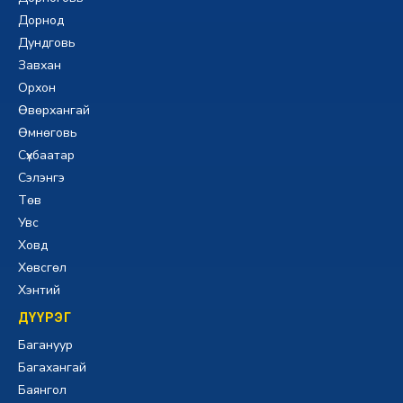
Дорнод
Дундговь
Завхан
Орхон
Өвөрхангай
Өмнөговь
Сүхбаатар
Сэлэнгэ
Төв
Увс
Ховд
Хөвсгөл
Хэнтий
ДҮҮРЭГ
Багануур
Багахангай
Баянгол