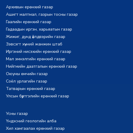
Архивын ерөнхий газар
Ашигт малтмал, газрын тосны газар
Гаалийн ерөнхий газар
Гадаадын иргэн, харьяатын газар
Жижиг, дунд үйлдвэрийн газар
Зэвсэгт хүчний жанжин штаб
Иргэний нисэхийн ерөнхий газар
Мал эмнэлгийн ерөнхий газар
Нийгмийн даатгалын ерөнхий газар
Оюуны өмчийн газар
Соёл урлагийн газар
Татварын ерөнхий газар
Улсын бүртгэлийн ерөнхий газар
Усны газар
Үндэсний геологийн алба
Хил хамгаалах ерөнхий газар