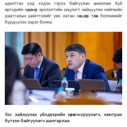
адилтгах хэд хэдэн гэрээ байгуулан ажиллаж буй
иргэдийн хөдөлмөр эрхлэлтийн онцлогт нийцүүлэн нийгмийн
даатгалын шимтгэлийг уян хатан нөхцөлөөр төлөх боломжийг
бүрдүүлэх зэрэг болно.
Зэс хайлуулах үйлдвэрийн хөрөнгө оруулагч, хамтран
бүтээн байгуулагч шалгарлаа