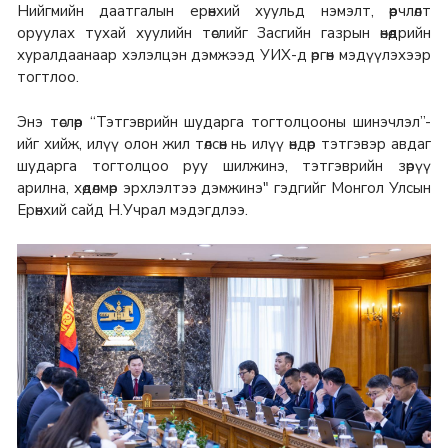
Нийгмийн даатгалын ерөнхий хуульд нэмэлт, өөрчлөлт
оруулах тухай хуулийн төслийг Засгийн газрын өнөөдрийн
хуралдаанаар хэлэлцэн дэмжээд УИХ-д өргөн мэдүүлэхээр
тогтлоо.
Энэ төслөөр “Тэтгэврийн шударга тогтолцооны шинэчлэл”-
ийг хийж, илүү олон жил төлсөн нь илүү өндөр тэтгэвэр авдаг
шударга тогтолцоо руу шилжинэ, тэтгэврийн зөрүү
арилна, хөдөлмөр эрхлэлтээ дэмжинэ" гэдгийг Монгол Улсын
Ерөнхий сайд Н.Учрал мэдэгдлээ.