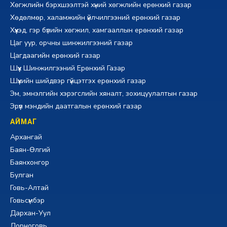
Хөгжлийн бэрхшээлтэй хүний хөгжлийн ерөнхий газар
Хөдөлмөр, халамжийн үйлчилгээний ерөнхий газар
Хүүхэд, гэр бүлийн хөгжил, хамгааллын ерөнхий газар
Цаг уур, орчны шинжилгээний газар
Цагдаагийн ерөнхий газар
Шүүх Шинжилгээний Ерөнхий Газар
Шүүхийн шийдвэр гүйцэтгэх ерөнхий газар
Эм, эмнэлгийн хэрэгслийн хяналт, зохицуулалтын газар
Эрүүл мэндийн даатгалын ерөнхий газар
АЙМАГ
Архангай
Баян-Өлгий
Баянхонгор
Булган
Говь-Алтай
Говьсүмбэр
Дархан-Уул
Дорноговь