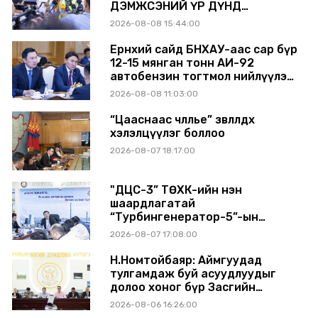
ДЭМЖСЭНИЙ ҮР ДҮНД
ШАТАХУУН ХАДГАЛАХ САВНУУД
2026-08-08 15:44:00
ЭХНЭЭСЭЭ АШИГЛАЛТАД ОРЖ
БАЙНА
Ерөнхий сайд БНХАУ-аас сар бүр
12-15 мянган тонн АИ-92
автобензин тогтмол нийлүүлэх
хүсэлт тавилаа
2026-08-08 11:03:00
“Цааснаас чөлөөлье” зөвлөлдөх
хэлэлцүүлэг боллоо
2026-08-07 18:17:00
"ДЦС-3” ТӨХК-ийн нэн
шаардлагатай
“Турбингенератор-5”-ын
шинэчлэлийн төсвийг
2026-08-07 17:08:00
шийдвэрлэхээр болов
Н.Номтойбаяр: Аймгуудад
тулгамдаж буй асуудлуудыг
долоо хоног бүр Засгийн
газрын хуралдаанд
2026-08-06 16:26:00
танилцуулж, шийдвэрлүүлнэ