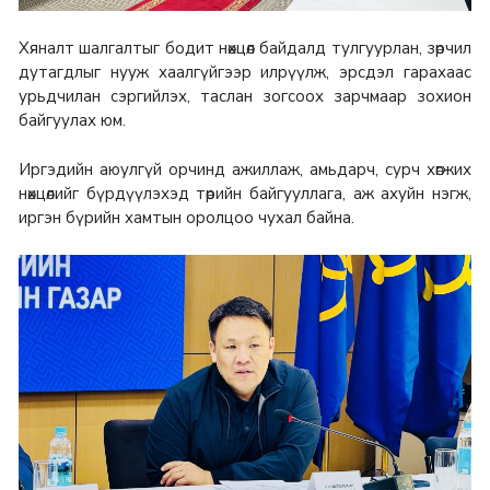
Хяналт шалгалтыг бодит нөхцөл байдалд тулгуурлан, зөрчил
дутагдлыг нууж хаалгүйгээр илрүүлж, эрсдэл гарахаас
урьдчилан сэргийлэх, таслан зогсоох зарчмаар зохион
байгуулах юм.
Иргэдийн аюулгүй орчинд ажиллаж, амьдарч, сурч хөгжих
нөхцөлийг бүрдүүлэхэд төрийн байгууллага, аж ахуйн нэгж,
иргэн бүрийн хамтын оролцоо чухал байна.