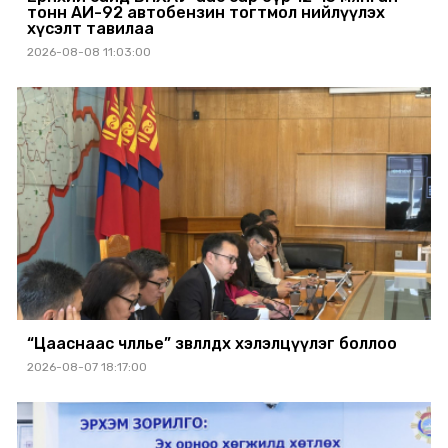
тонн АИ-92 автобензин тогтмол нийлүүлэх
хүсэлт тавилаа
2026-08-08 11:03:00
“Цааснаас чөлөөлье” зөвлөлдөх хэлэлцүүлэг боллоо
2026-08-07 18:17:00