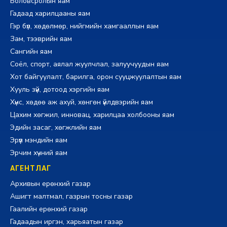
Боловсролын яам
Гадаад харилцааны яам
Гэр бүл, хөдөлмөр, нийгмийн хамгааллын яам
Зам, тээврийн яам
Сангийн яам
Соёл, спорт, аялал жуулчлал, залуучуудын яам
Хот байгуулалт, барилга, орон сууцжуулалтын яам
Хууль зүй, дотоод хэргийн яам
Хүнс, хөдөө аж ахуй, хөнгөн үйлдвэрийн яам
Цахим хөгжил, инновац, харилцаа холбооны яам
Эдийн засаг, хөгжлийн яам
Эрүүл мэндийн яам
Эрчим хүчний яам
АГЕНТЛАГ
Архивын ерөнхий газар
Ашигт малтмал, газрын тосны газар
Гаалийн ерөнхий газар
Гадаадын иргэн, харьяатын газар