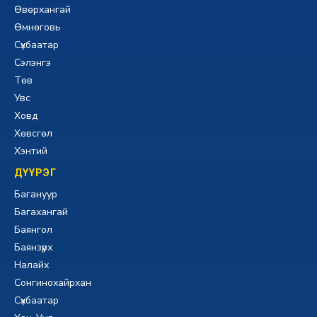
Өвөрхангай
Өмнөговь
Сүхбаатар
Сэлэнгэ
Төв
Увс
Ховд
Хөвсгөл
Хэнтий
ДҮҮРЭГ
Багануур
Багахангай
Баянгол
Баянзүрх
Налайх
Сонгинохайрхан
Сүхбаатар