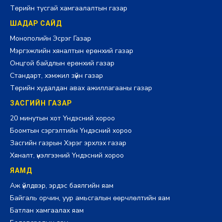
Төрийн тусгай хамгаалалтын газар
ШАДАР САЙД
Монополийн Эсрэг Газар
Мэргэжлийн хяналтын ерөнхий газар
Онцгой байдлын ерөнхий газар
Стандарт, хэмжил зүйн газар
Төрийн худалдан авах ажиллагааны газар
ЗАСГИЙН ГАЗАР
20 минутын хот Үндэсний хороо
Боомтын сэргэлтийн Үндэсний хороо
Засгийн газрын Хэрэг эрхлэх газар
Хяналт, үнэлгээний Үндэсний хороо
ЯАМД
Аж үйлдвэр, эрдэс баялгийн яам
Байгаль орчин, уур амьсгалын өөрчлөлтийн яам
Батлан хамгаалах яам