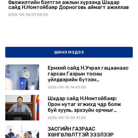
Өвөлжилтийн бэлтгэл ажлын хүрээнд Шадар
сайд Н.Номтойбаяр Дорноговь аймагт ажиллав
2026-08-06 09:08:00
ШИНЭ МЭДЭЭ
Ерөнхий сайд Н.Учрал гацаанаас
гарсан Газрын тосны
үйлдвэрийн бүтээн
байгуулалтыг тасралтгүй
2026-08-10 14:43:00
үргэлжлүүлж, түүхий эдийн
хангамжийг баталгаажуулах
Шадар сайд Н.Номтойбаяр:
үүрэг өгөв
Орон нутаг хөгжихөд чөдөр болж
буй хууль, эрхзүйн орчныг
шинэчилнэ
2026-08-10 09:41:00
ЗАСГИЙН ГАЗРААС
ХӨНГӨЛӨЛТТЭЙ ЗЭЭЛЭЭР