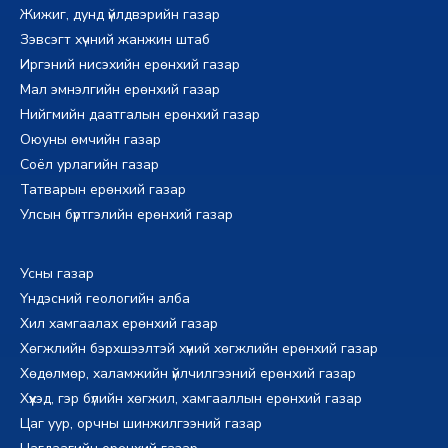
Жижиг, дунд үйлдвэрийн газар
Зэвсэгт хүчний жанжин штаб
Иргэний нисэхийн ерөнхий газар
Мал эмнэлгийн ерөнхий газар
Нийгмийн даатгалын ерөнхий газар
Оюуны өмчийн газар
Соёл урлагийн газар
Татварын ерөнхий газар
Улсын бүртгэлийн ерөнхий газар
Усны газар
Үндэсний геологийн алба
Хил хамгаалах ерөнхий газар
Хөгжлийн бэрхшээлтэй хүний хөгжлийн ерөнхий газар
Хөдөлмөр, халамжийн үйлчилгээний ерөнхий газар
Хүүхэд, гэр бүлийн хөгжил, хамгааллын ерөнхий газар
Цаг уур, орчны шинжилгээний газар