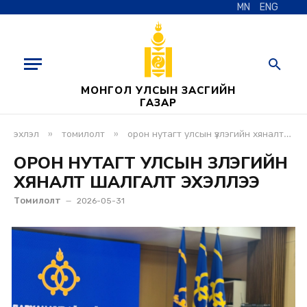
MN
ENG
МОНГОЛ УЛСЫН ЗАСГИЙН
ГАЗАР
»
»
эхлэл
томилолт
орон нутагт улсын үзлэгийн хяналт шалгалт эхэллээ
ОРОН НУТАГТ УЛСЫН ҮЗЛЭГИЙН
ХЯНАЛТ ШАЛГАЛТ ЭХЭЛЛЭЭ
Томилолт
2026-05-31