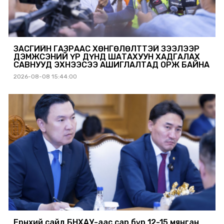
ЗАСГИЙН ГАЗРААС ХӨНГӨЛӨЛТТЭЙ ЗЭЭЛЭЭР
ДЭМЖСЭНИЙ ҮР ДҮНД ШАТАХУУН ХАДГАЛАХ
САВНУУД ЭХНЭЭСЭЭ АШИГЛАЛТАД ОРЖ БАЙНА
2026-08-08 15:44:00
Ерөнхий сайд БНХАУ-аас сар бүр 12-15 мянган