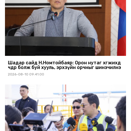
Шадар сайд Н.Номтойбаяр: Орон нутаг хөгжихөд
чөдөр болж буй хууль, эрхзүйн орчныг шинэчилнэ
2026-08-10 09:41:00