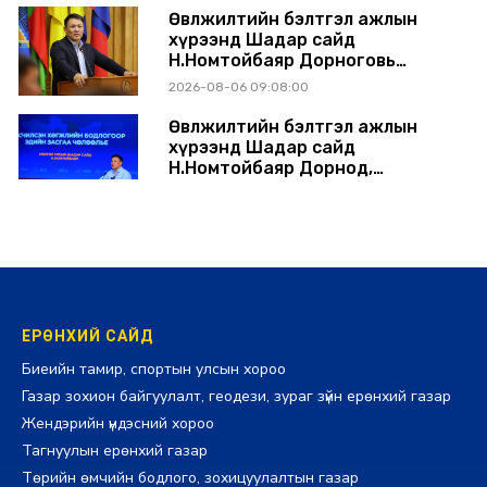
Өвөлжилтийн бэлтгэл ажлын
хүрээнд Шадар сайд
Н.Номтойбаяр Дорноговь
аймагт ажиллав
2026-08-06 09:08:00
Өвөлжилтийн бэлтгэл ажлын
хүрээнд Шадар сайд
Н.Номтойбаяр Дорнод,
Сүхбаатар аймагт ажиллав
2026-08-05 17:30:00
ЕРӨНХИЙ САЙД
Биеийн тамир, спортын улсын хороо
Газар зохион байгуулалт, геодези, зураг зүйн ерөнхий газар
Жендэрийн үндэсний хороо
Тагнуулын ерөнхий газар
Төрийн өмчийн бодлого, зохицуулалтын газар