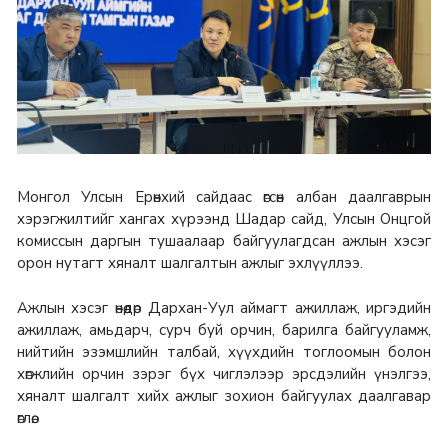
Монгол Улсын Ерөнхий сайдаас өгсөн албан даалгаврын
хэрэгжилтийг хангах хүрээнд Шадар сайд, Улсын Онцгой
комиссын даргын тушаалаар байгуулагдсан ажлын хэсэг
орон нутагт хяналт шалгалтын ажлыг эхлүүллээ.
Ажлын хэсэг өнөөдөр Дархан-Уул аймагт ажиллаж, иргэдийн
ажиллаж, амьдарч, сурч буй орчин, барилга байгууламж,
нийтийн эзэмшлийн талбай, хүүхдийн тоглоомын болон
хөгжлийн орчин зэрэг бүх чиглэлээр эрсдэлийн үнэлгээ,
хяналт шалгалт хийх ажлыг зохион байгуулах даалгавар
өглөө.