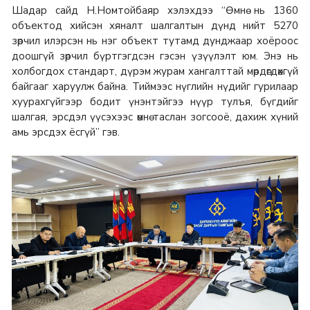
Шадар сайд Н.Номтойбаяр хэлэхдээ “Өмнө нь 1360
объектод хийсэн хяналт шалгалтын дүнд нийт 5270
зөрчил илэрсэн нь нэг объект тутамд дунджаар хоёроос
доошгүй зөрчил бүртгэгдсэн гэсэн үзүүлэлт юм. Энэ нь
холбогдох стандарт, дүрэм журам хангалттай мөрдөгдөхгүй
байгааг харуулж байна. Тиймээс нүглийн нүдийг гурилаар
хуурахгүйгээр бодит үнэнтэйгээ нүүр тулъя, бүгдийг
шалгая, эрсдэл үүсэхээс өмнө таслан зогсооё, дахиж хүний
амь эрсдэх ёсгүй” гэв.