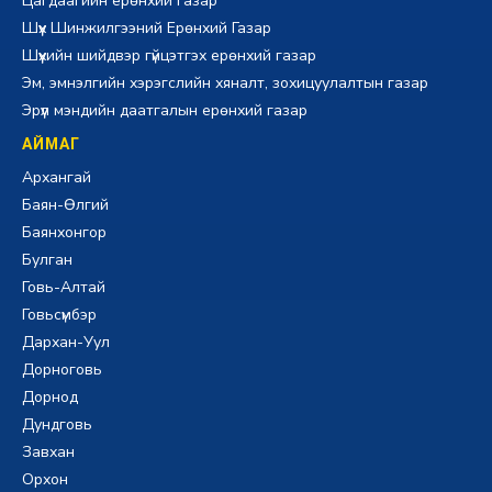
Цагдаагийн ерөнхий газар
Шүүх Шинжилгээний Ерөнхий Газар
Шүүхийн шийдвэр гүйцэтгэх ерөнхий газар
Эм, эмнэлгийн хэрэгслийн хяналт, зохицуулалтын газар
Эрүүл мэндийн даатгалын ерөнхий газар
АЙМАГ
Архангай
Баян-Өлгий
Баянхонгор
Булган
Говь-Алтай
Говьсүмбэр
Дархан-Уул
Дорноговь
Дорнод
Дундговь
Завхан
Орхон