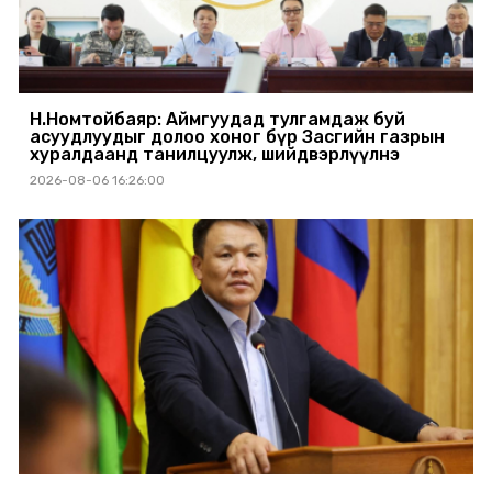
Н.Номтойбаяр: Аймгуудад тулгамдаж буй
асуудлуудыг долоо хоног бүр Засгийн газрын
хуралдаанд танилцуулж, шийдвэрлүүлнэ
2026-08-06 16:26:00