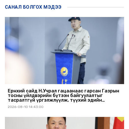
САНАЛ БОЛГОХ
МЭДЭЭ
Ерөнхий сайд Н.Учрал гацаанаас гарсан Газрын
тосны үйлдвэрийн бүтээн байгуулалтыг
тасралтгүй үргэлжлүүлж, түүхий эдийн
хангамжийг баталгаажуулах үүрэг өгөв
2026-08-10 14:43:00