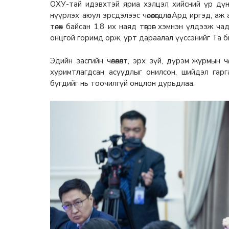
ОХУ-тай идэвхтэй яриа хэлцэл хийсний үр дүн
нүүрлэх аюул эрсдэлээс чөлөөлөгдлөө. Ард иргэд,
төлөх байсан 1,8 их наяд төгрөг хэмнэн үлдээж ч
онцгой горимд орж, урт дараалал үүссэнийг Та б
Эдийн засгийн чөлөөлөлт, эрх зүй, дүрэм журмын чөлөө
хуримтлагдсан асуудлыг онилсон, шийдэл гар
бүгдийг нь тоочилгүй онцлон дурьдлаа.