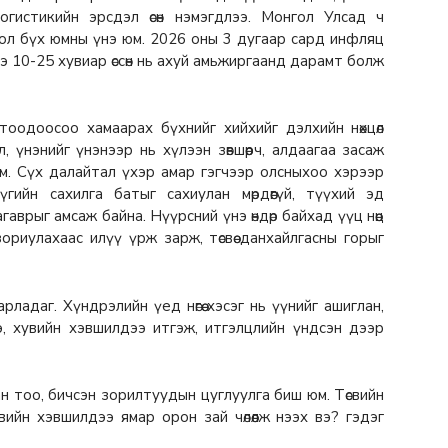
огистикийн эрсдэл өсөн нэмэгдлээ. Монгол Улсад ч
ол бүх юмны үнэ юм. 2026 оны 3 дугаар сард инфляц
нэ 10-25 хувиар өссөн нь ахуй амьжиргаанд дарамт болж
ө дотоодоосоо хамаарах бүхнийг хийхийг дэлхийн нөхцөл
, үнэнийг үнэнээр нь хүлээн зөвшөөрч, алдаагаа засаж
юм. Сүх далайтал үхэр амар гэгчээр олсныхоо хэрээр
хүүгийн сахилга батыг сахиулан мөрдөөгүй, түүхий эд
агаврыг амсаж байна. Нүүрсний үнэ өндөр байхад үүц нөөц
 зориулахаас илүү үрж зарж, төсвөө данхайлгасны горыг
ладаг. Хүндрэлийн үед нөгөө хэсэг нь үүнийг ашиглан,
э, хувийн хэвшилдээ итгэж, итгэлцлийн үндсэн дээр
асан тоо, бичсэн зорилтуудын цуглуулга биш юм. Төсвийн
хувийн хэвшилдээ ямар орон зай чөлөөлж нээх вэ? гэдэг