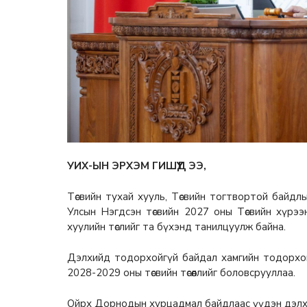
УИХ-ЫН ЭРХЭМ ГИШҮҮД ЭЭ,
Төсвийн тухай хууль, Төсвийн тогтвортой байд
Улсын Нэгдсэн төсвийн 2027 оны Төсвийн хүрээн
хуулийн төслийг та бүхэнд танилцуулж байна.
Дэлхийд тодорхойгүй байдал хамгийн тодорхой 
2028-2029 оны төсвийн төсөөллийг боловсрууллаа.
Ойрх Дорнодын хурцадмал байдлаас үүдэн дэлхи