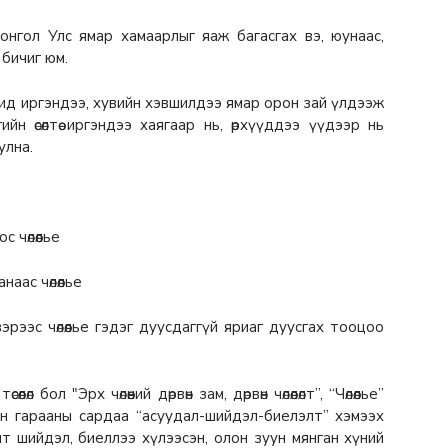
л Монгол Улс ямар хамаарлыг яаж багасгах вэ, юунаас,
 бичиг юм.
Та бид иргэндээ, хувийн хэвшилдээ ямар орон зай үлдээж
гийн өсөлтөө иргэндээ хаягаар нь, өрхүүддээ үүдээр нь
улна.
 чөлөөлье
наас чөлөөлье
вэрээс чөлөөлье гэдэг дуусдаггүй яриаг дуусгах тооцоо
 бол "Эрх чөлөөний дөрвөн зам, дөрвөн чөлөөлөлт”, “Чөлөөлье”
тийн гарааны сардаа “асуудал-шийдэл-биелэлт” хэмээх
дит шийдэл, биеллээ хүлээсэн, олон зуун мянган хүний