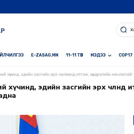
АР
ҮЙЛЧИЛГЭЭ
E-ZASAG.MN
11-11 ТӨВ
МЭДЭЭ
COP17
ний хүчинд, эдийн засгийн эрх чөлөөнд итгэж, хүндрэлийн мөчлөгий
ний хүчинд, эдийн засгийн эрх чөлөөнд
чадна