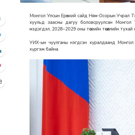
Монгол Улсын Ерөнхий сайд Ням-Осорын Учрал Тө
хуульд заасны дагуу боловсруулсан Монгол 
мэдэгдэл, 2028–2029 оны төсвийн төсөөллийн тухай
УИХ-ын чуулганы нэгдсэн хуралдаанд Монгол 
хүргэж байна.