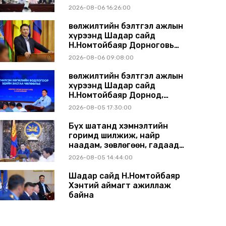
газрын хуралдаанд
2026-08-06 16:26:00
танилцуулж, шийдвэрлүүлнэ
Өвөлжилтийн бэлтгэл ажлын
хүрээнд Шадар сайд
Н.Номтойбаяр Дорноговь
аймагт ажиллав
2026-08-06 09:08:00
Өвөлжилтийн бэлтгэл ажлын
хүрээнд Шадар сайд
Н.Номтойбаяр Дорнод,
Сүхбаатар аймагт ажиллав
2026-08-05 17:30:00
Бүх шатанд хэмнэлтийн
горимд шилжиж, найр
наадам, зөвлөгөөн, гадаад
томилолтыг хориглолоо
2026-08-05 14:44:00
Шадар сайд Н.Номтойбаяр
Хэнтий аймагт ажиллаж
байна
2026-07-31 13:11:00