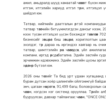
ажил, амьдралд шууд хамаатай чөлөөлөлт бүхэн жи
итгэж, итгэлийн хариуд итгэл төрж, итгэлцэл ү
шийдэл юм.
Татвар, нийгмийн даатгалын өртэй компаниудын
татвар төлөгчийн битүүмжлэгдсэн дансыг нээж, 2021 к
нээх тусам итгэлцэл үүсэн бэхэждэг төлөвлөгөөт 702
бизнесийг зөвшөөрөл биш зөвшөөрөл, хориглолтын 
эхэлдэг, төр дараа нь иргэндээ хаягаар нь очи
татвар, шимтгэлийн өрөөс чөлөөлөгдсөн, үйл ажил
компани, иргэд өөрсдөө батална. Эдийн засгийн 
эрчимжин идэвхжинэ. Эдийн засгийн цусны эргэлт 
хөдөлмөр бүтээл юм.
2026 оны төсвийг Та бид урт удаан хугацаанд х
бурам дутсан хоёр цалингийн ойлгомжгүй байдалд 
эмч, цагаан нөмрөгтөн, 91,499 багш, боловсролы
чөлөөлж, нэгдсэн нэг системд орууллаа. Төрийн 
бууруулсан, давхар тайлангаас чөлөөлж, "ONCE ON