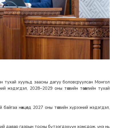
лын тухай хуульд заасны дагуу боловсруулсан Монгол
ий мэдэгдэл, 2028–2029 оны төсвийн төсөөллийн тухай
байгаа нөхцөлд 2027 оны төсвийн хүрээний мэдэгдэл,
й даяар газрын тосны бүтээгдэхүүн хомсдож, үнэ нь