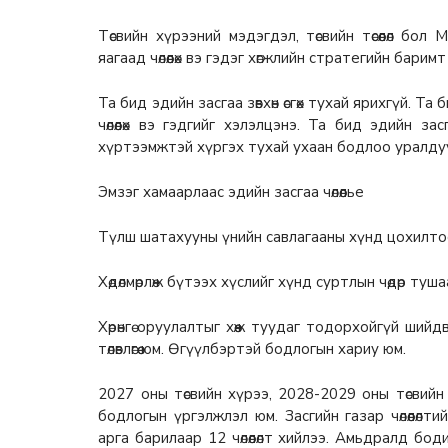
Төсвийн хүрээний мэдэгдэл, төсвийн төсөөлөл бо
яагаад чөлөөлөх вэ гэдэг хөгжлийн стратегийн баримт
Та бид эдийн засгаа зөвхөн өсгөх тухай ярихгүй. 
чөлөөлөх вэ гэдгийг хэлэлцэнэ. Та бид эдийн зас
хүртээмжтэй хүргэх тухай ухаан бодлоо уралду
Эмзэг хамаарлаас эдийн засгаа чөлөөлье
Түлш шатахууны үнийн савлагааны хүнд цохилтоос
Хөдөлмөрлөж бүтээх хүслийг хүнд суртлын чөдөр тушаа
Хөрөнгө оруулалтыг хөөж туудаг тодорхойгүй шийд
төлөвлөгөө юм. Өгүүлбэртэй бодлогын хариу юм.
2027 оны төсвийн хүрээ, 2028-2029 оны төсвийн төсөөлөл
бодлогын үргэлжлэл юм. Засгийн газар чөлөөлөл
арга барилаар 12 чөлөөлөлт хийлээ. Амьдралд бо