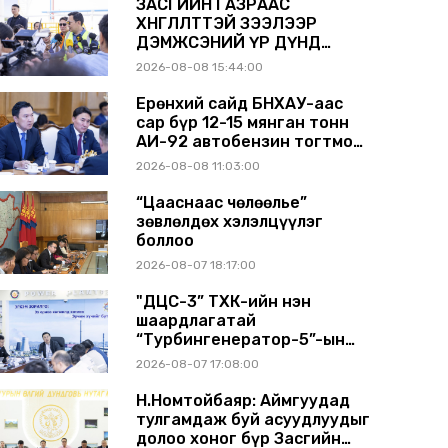
ЗАСГИЙН ГАЗРААС
ХӨНГӨЛӨЛТТЭЙ ЗЭЭЛЭЭР
ДЭМЖСЭНИЙ ҮР ДҮНД
ШАТАХУУН ХАДГАЛАХ
2026-08-08 15:44:00
САВНУУД ЭХНЭЭСЭЭ
АШИГЛАЛТАД ОРЖ БАЙНА
Ерөнхий сайд БНХАУ-аас
сар бүр 12-15 мянган тонн
АИ-92 автобензин тогтмол
нийлүүлэх хүсэлт тавилаа
2026-08-08 11:03:00
“Цааснаас чөлөөлье”
зөвлөлдөх хэлэлцүүлэг
боллоо
2026-08-07 18:17:00
"ДЦС-3” ТӨХК-ийн нэн
шаардлагатай
“Турбингенератор-5”-ын
шинэчлэлийн төсвийг
2026-08-07 17:08:00
шийдвэрлэхээр болов
Н.Номтойбаяр: Аймгуудад
тулгамдаж буй асуудлуудыг
долоо хоног бүр Засгийн