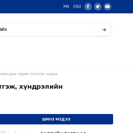
MN
ENG
Facebook
Twitter
Youtube
г хамтдаа сөрөн зогсож чадна
 итгэж, хүндрэлийн
ШИНЭ МЭДЭЭ