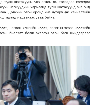
д түлш шатахууны үнэ огцом өсөх, тасалдал хомсдол
 аж ахуйн нэгжүүдийн хармаанд түлш шатахуунд энэ онд
адлаа. Дэлхийн олон оронд үнэ нугарч өсөж, хэмнэлтийн
ид гадаад мэдээнээс үзэж байна.
лөлт, ногоон хөгжлийн чөлөөлөлт, авлигын эсрэг чөлөөлөлтийн
гасан, биелэлт болж эхэлсэн олон багц шийдвэрээс