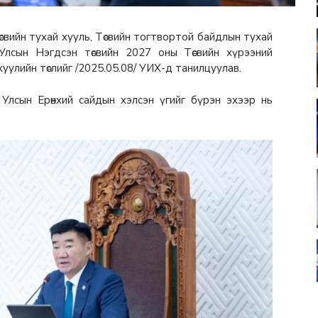
свийн тухай хууль, Төсвийн тогтвортой байдлын тухай
Улсын Нэгдсэн төсвийн 2027 оны Төсвийн хүрээний
 хуулийн төслийг /2025.05.08/ УИХ-д танилцуулав.
Улсын Ерөнхий сайдын хэлсэн үгийг бүрэн эхээр нь