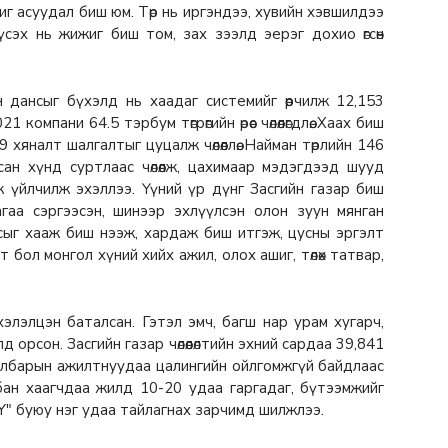
жиг асуудал биш юм. Төр нь иргэндээ, хувийн хэвшилдээ
үсэх нь жижиг биш том, зах зээлд эерэг дохио өгсөн
 дансыг бүхэлд нь хаадаг системийг өөрчилж 12,153
омпани 64.5 тэрбум төгрөгийн өрөөс чөлөөлөгдлөө. Хаах биш
9 хяналт шалгалтыг цуцалж чөлөөллөө. Найман төрлийн 146
цаасан хүнд суртлаас чөлөөлж, цахимаар мэдэгдээд шууд
ж үйлчилж эхэллээ. Үүний үр дүнг Засгийн газар биш
лагаагаа сэргээсэн, шинээр эхлүүлсэн олон зуун мянган
судсыг хааж биш нээж, хардаж биш итгэж, цусны эргэлт
бол монгол хүний хийх ажил, олох ашиг, төлөх татвар,
элэлцэн баталсан. Гэтэл эмч, багш нар урам хугарч,
орсон. Засгийн газар чөлөөлөлтийн эхний сардаа 39,841
н салбарын ажилтнуудаа цалингийн ойлгомжгүй байдлаас
албан хаагчдаа жилд 10-20 удаа гаргадаг, бүтээмжийг
LY" буюу нэг удаа тайлагнах зарчимд шилжлээ.