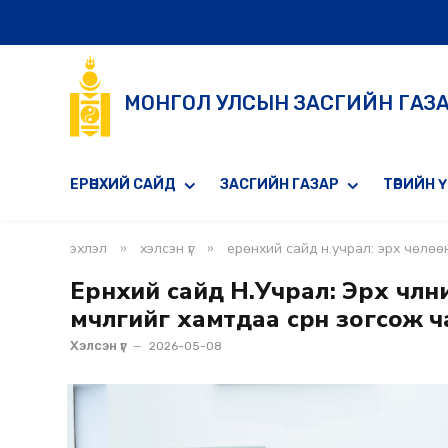
МОНГОЛ УЛСЫН ЗАСГИЙН ГАЗ
ЕРӨНХИЙ САЙД
ЗАСГИЙН ГАЗАР
ТӨРИЙН 
»
»
эхлэл
хэлсэн үг
ерөнхий сайд н.учрал: эрх чөлөө
Ерөнхий сайд Н.Учрал: Эрх чөлөө
мөчлөгийг хамтдаа сөрөн зогсож 
Хэлсэн үг
2026-05-08