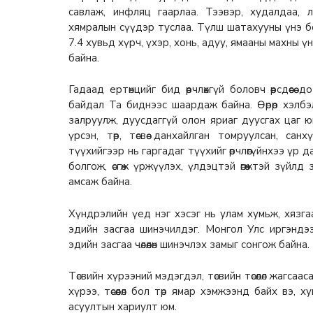
савлаж, инфляц гаарлаа. Тээвэр, худалдаа, л
хямралын сүүдэр туслаа. Түлш шатахууны үнэ б
7.4 хувьд хүрч, үхэр, хонь, адуу, ямааны махны ү
байна.
Гадаад ертөнцийг бид өөрчлөхгүй боловч өөрсдөөсө
байдал Та биднээс шаардаж байна. Өөрөөр хэлбэл
залруулж, дуусдаггүй олон яриаг дуусгах цаг 
үрсэн, төр, төсвөө данхайлган томруулсан, сан
түүхийгээр нь гаргадаг түүхийг өөрчлөөгүйнхээ үр д
болгож, өсгөж үржүүлэх, үлдэцтэй өгөөжтэй зүйлд
амсаж байна.
Хүндрэлийн үед нэг хэсэг нь улам хумьж, хязгаар
эдийн засгаа шинэчилдэг. Монгол Улс иргэндэ
эдийн засгаа чөлөөлөн шинэчлэх замыг сонгож байна.
Төсвийн хүрээний мэдэгдэл, төсвийн төсөөлөл жагса
хүрээ, төсөөлөл бол төр ямар хэмжээнд байх вэ, 
асуултын хариулт юм.