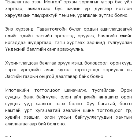
“Баялагтаа эзэн Монгол” эрхэм зорилгыг үгээр бус үйл
хэргээр, амлалтаар бус ажлын үр дүнгээр нотлон
харуулахын төлөө ухрахгүй тэмцэж, урагшлан зүтгэх болно.
Энэ хүрээнд Тавантолгойн бүлэг ордын ашиглагдаагүй
нөөцийг эдийн засгийн эргэлтэд оруулж, баялгийн өгөөжийг
иргэддээ шударгаар, тэгш хүртээх зарчимд тулгуурлан
Үндэсний баялгийн санг арвижуулна.
Хуримтлагдсан баялгаа эрүүл мэнд, боловсрол, орон сууц
зэрэг иргэдийн амин чухал хэрэгцээнд зориулах нь
Засгийн газрын онцгой даалгавар байх болно.
Ипотекийн тогтолцоог шинэчилж, тусгайлсан Орон
сууцны банк байгуулж, олон айл өрхийн өмнө шинэ орон
сууцны үүд хаалгыг нээх болно. Хүү багатай, босго
намтай, урт хугацаатай зээлийн шинэ тогтолцоог төр,
хувийн хэвшил, олон улсын байгууллагуудын хамтын
ажиллагаагаар бий болгоно.