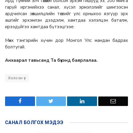
Ард түмний элч төлөөлөгч болсон эрхэм гишүүд ээ, 200 мянга
гаруй иргэнийхээ санал, хүсэл эрмэлзлийг шингээсэн
ардчилсан зөвшилцлийн төсвийг улс орныхоо язгуур эрх
ашгийг эрхэмлэн дээдэлж, хамтдаа хэлэлцэн баталж,
ирээдүйгээ хамтдаа бүтээцгээе.
Мөнх тэнгэрийн хүчин дор Монгол Улс мандан бадрах
болтугай.
Анхаарал тавьсанд Та бүхэнд баярлалаа.
Хэлсэн үг
САНАЛ БОЛГОХ
МЭДЭЭ