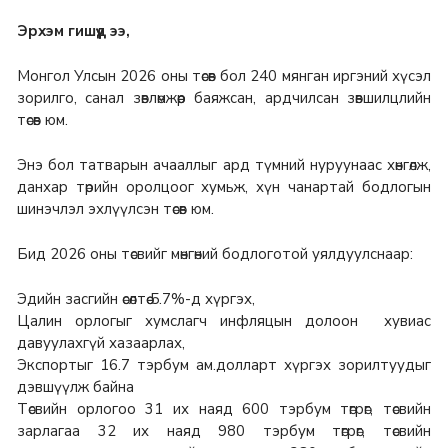
Эрхэм гишүүд ээ,
Монгол Улсын 2026 оны төсөв бол 240 мянган иргэний хүсэл
зорилго, санал зөвлөмжөөр баяжсан, ардчилсан зөвшилцлийн
төсөв юм.
Энэ бол татварын ачааллыг ард түмний нуруунаас хөнгөлж,
данхар төрийн оролцоог хумьж, хүн чанартай бодлогын
шинэчлэл эхлүүлсэн төсөв юм.
Бид 2026 оны төсвийг мөнгөний бодлоготой уялдуулснаар:
Эдийн засгийн өсөлтөө 5.7%-д хүргэх,
Цалин орлогыг хумслагч инфляцын долоон хувиас
давуулахгүй хазаарлах,
Экспортыг 16.7 тэрбум ам.долларт хүргэх зорилтуудыг
дэвшүүлж байна
Төсвийн орлогоо 31 их наяд 600 тэрбум төгрөг, төсвийн
зарлагаа 32 их наяд 980 тэрбум төгрөг, төсвийн