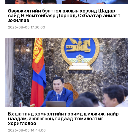
Өвөлжилтийн бэлтгэл ажлын хүрээнд Шадар
сайд Н.Номтойбаяр Дорнод, Сүхбаатар аймагт
ажиллав
2026-08-05 17:30:00
Бүх шатанд хэмнэлтийн горимд шилжиж, найр
наадам, зөвлөгөөн, гадаад томилолтыг
хориглолоо
2026-08-05 14:44:00