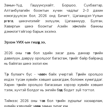
Замын-Үүд, Гашуунсухайт, Боршоо, Сүхбаатар,
Алтанбулагийн боомтын хүчин чадлыг 2–3 дахин
нэмэгдүүлсэн бол, 2026 онд Бичигт, Цагаандэл-Уулын
өргөтгөл, шинэчлэлийг эхлүүлж, Цагааннуур, Булган,
Хавиргын шинэ боомтыг Азийн хөгжлийн банкны
дэмжлэгтэйгээр барьж эхэлнэ.
Эрхэм УИХ-ын гишүүд ээ,
2026 оны төсөв бол эдийн засаг дахь данхар төрийн
давилуун, давруу оролцоог багасгаж, төрийг байр байранд
нь байлгах шинэ эхлэл юм.
Төр булаагч бус - чөлөөлөгч байх учиртай. Төрийн оролцоо
ихдэх тусам хувийн хэвшил шахагдаж, боломж хумигддаг.
Харин төрийн оролцоо багасахын хэрээр хувийн хэвшил
тэлж, хүчтэй болдог нь энгийн бөгөөд бодит зүй тогтол.
Тиймээс 2026 оны төсөв бол төрийн зуршлыг хазаарлаж,
хувийн хэвшлийг чөлөөлөх замын зураг юм.