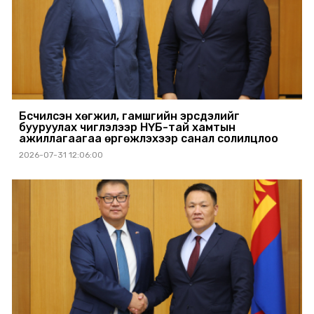
Бүсчилсэн хөгжил, гамшгийн эрсдэлийг
бууруулах чиглэлээр НҮБ-тай хамтын
ажиллагаагаа өргөжүүлэхээр санал солилцлоо
2026-07-31 12:06:00