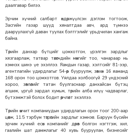
даалгавар билээ.
Эрчим хүчний салбарт өндөржүүлсэн дэглэм тогтоож,
Засгийн газар шууд хяналтдаа авч, ард түмнээ
дааруулахгүй даван туулах бэлтгэлийг урьдчилан хангаж
байна.
Төрийн данхар бүтцийг цомхотгон, үрэлгэн зардлыг
хязгаарлаж, татвар төлөгчдийн мөнгийг тоо, чанараар нь
хэмнэх шинэ үе эхэллээ. Яамдын газар, хэлтсийг 81-ээр,
агентлагийн удирдлагыг 54-өөр бууруулж, зөвхөн 16 яаманд
168 орон тоо цомхотгов. Уялдаа холбоогүй 29 үндэсний
хороо, зөвлөлийг татан буулгаснаар данхайсан бүтэц
агшиж, үргүй зардал хумьж, төрийн алба илүү чадварлаг,
бүтээмжтэй болох бодит өөрчлөлт эхэллээ.
Төрийн өмчит компаниудын удирдлагын орон тоог 200-аар
цөөлж, 11.5 тэрбум төгрөгийн зардлыг хэмнэв. Баруун бүсийн
эрчим хүчний есөн компанийг дөрөв болгон нэгтгэж, хил,
гаалийн шат дамжлагыг 40 хувь бууруулан, бизнесийг