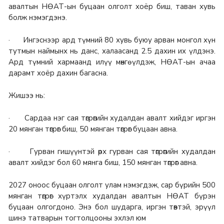
авалтын НӨАТ-ын буцаан олголт хоёр биш, таван хувь
болж нэмэгдэнэ.
· Ингэснээр ард түмний 80 хувь буюу арван монгол хүн
тутмын наймынх нь данс, халаасанд 2.5 дахин их үлдэнэ.
Ард түмний хармаанд илүү мөнгө үлдэж, НӨАТ-ын ачаа
дарамт хоёр дахин багасна.
Жишээ нь:
· Сардаа нэг сая төгрөгийн худалдан авалт хийдэг иргэн
20 мянган төгрөг биш, 50 мянган төгрөг буцаан авна.
· Гурван гишүүнтэй өрх гурван сая төгрөгийн худалдан
авалт хийдэг бол 60 мянга биш, 150 мянган төгрөг авна.
2027 оноос буцаан олголт улам нэмэгдэж, сар бүрийн 500
мянган төгрөг хүртэлх худалдан авалтын НӨАТ бүрэн
буцаан олгогдоно. Энэ бол шударга, иргэн төвтэй, эрүүл
шинэ татварын тогтолцооны эхлэл юм