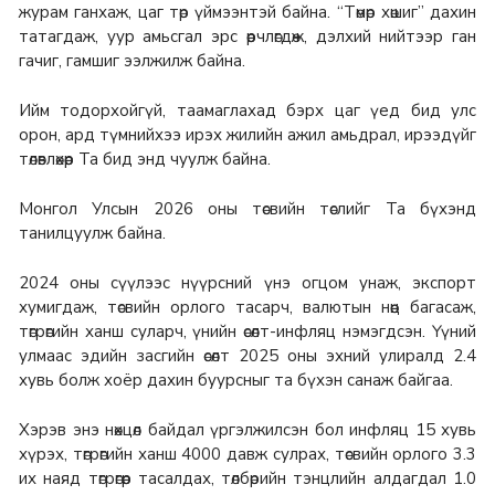
журам ганхаж, цаг төр үймээнтэй байна. “Төмөр хөшиг” дахин
татагдаж, уур амьсгал эрс өөрчлөгдөж, дэлхий нийтээр ган
гачиг, гамшиг ээлжилж байна.
Ийм тодорхойгүй, таамаглахад бэрх цаг үед бид улс
орон, ард түмнийхээ ирэх жилийн ажил амьдрал, ирээдүйг
төлөвлөхөөр Та бид энд чуулж байна.
Монгол Улсын 2026 оны төсвийн төслийг Та бүхэнд
танилцуулж байна.
2024 оны сүүлээс нүүрсний үнэ огцом унаж, экспорт
хумигдаж, төсвийн орлого тасарч, валютын нөөц багасаж,
төгрөгийн ханш суларч, үнийн өсөлт-инфляц нэмэгдсэн. Үүний
улмаас эдийн засгийн өсөлт 2025 оны эхний улиралд 2.4
хувь болж хоёр дахин буурсныг та бүхэн санаж байгаа.
Хэрэв энэ нөхцөл байдал үргэлжилсэн бол инфляц 15 хувь
хүрэх, төгрөгийн ханш 4000 давж сулрах, төсвийн орлого 3.3
их наяд төгрөгөөр тасалдах, төлбөрийн тэнцлийн алдагдал 1.0