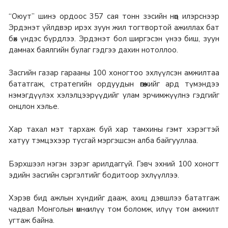
“Оюут” шинэ ордоос 357 сая тонн зэсийн нөөц илэрснээр
Эрдэнэт үйлдвэр ирэх зуун жил тогтвортой ажиллах бат
бөх үндэс бүрдлээ. Эрдэнэт бол ширгэсэн үнээ биш, зуун
дамнах баялгийн булаг гэдгээ дахин нотоллоо.
Засгийн газар гарааны 100 хоногтоо эхлүүлсэн амжилтаа
бататгаж, стратегийн ордуудын өгөөжийг ард түмэндээ
нэмэгдүүлэх хэлэлцээрүүдийг улам эрчимжүүлнэ гэдгийг
онцлон хэлье.
Хар тахал мэт тархаж буй хар тамхины гэмт хэрэгтэй
хатуу тэмцэхээр тусгай мэргэшсэн алба байгууллаа.
Бэрхшээл нэгэн зэрэг арилдаггүй. Гэвч эхний 100 хоногт
эдийн засгийн сэргэлтийг бодитоор эхлүүллээ.
Хэрэв бид ажлын хүндийг дааж, ахиц дэвшлээ бататгаж
чадвал Монголын өмнө илүү том боломж, илүү том амжилт
угтаж байна.