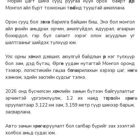
“Морин цагт шинэ сууц руугаа нүүн орох” баярт өдөр
Монгол айл бүрт тохиохын төлөө бид тууштай ажиллана.
Орон сууц бол зөвхөн барилга байшин биш. Энэ бол монгол
айл өрхийн амьдрах орчин, ажилгүйдэл, ядуурал, агаарын
бохирдол, гэр бүл салалт зэрэг олон асуудлын уг
шалтгааныг шийдэх түлхүүр юм.
Улс орны хөгжил дэвшил, аюулгүй байдлын өөр нэг түлхүүр
бол зам, дэд бүтэц. Өргөн уудам нутагтай Монгол оронд
тээвэр, логистикийн гацаа бөглөө арилахын хэрээр цаг, мөнгө
хэмнэж, эдийн засгийн судсыг тэлнэ.
2026 онд бүсчилсэн хөгжлийн замын бүтээн байгуулалтыг
эрчимтэй үргэлжлүүлж, 1.2 их наяд төгрөгийн хөрөнгө
оруулалтаар 3,122 км зам, 3,159 метр гүүр шинээр барьж,
засварлана.
Авто замын хөрөнгө оруулалт бол салбар бүрийг зах зээлтэй
холбох амьд судас юм.