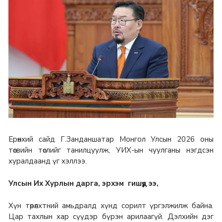
Ерөнхий сайд Г.Занданшатар Монгол Улсын 2026 оны
төсвийн төслийг танилцуулж, УИХ-ын чуулганы нэгдсэн
хуралдаанд үг хэллээ.
Улсын Их Хурлын дарга, эрхэм гишүүд ээ,
Хүн төрөлхтний амьдралд хүнд сорилт үргэлжилж байна.
Цар тахлын хар сүүдэр бүрэн арилаагүй. Дэлхийн дэг