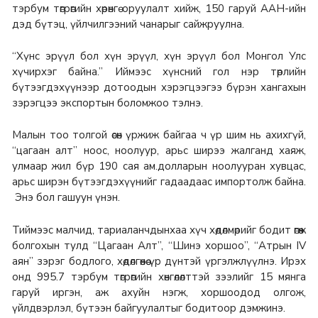
тэрбум төгрөгийн хөрөнгө оруулалт хийж, 150 гаруй ААН-ийн
дэд бүтэц, үйлчилгээний чанарыг сайжруулна.
“Хүнс эрүүл бол хүн эрүүл, хүн эрүүл бол Монгол Улс
хүчирхэг байна.” Иймээс хүнсний гол нэр төрлийн
бүтээгдэхүүнээр дотоодын хэрэгцээгээ бүрэн хангахын
зэрэгцээ экспортын боломжоо тэлнэ.
Малын тоо толгой өсөн үржиж байгаа ч үр шим нь ахихгүй,
“цагаан алт” ноос, ноолуур, арьс ширээ жалганд хаяж,
улмаар жил бүр 190 сая ам.долларын ноолууран хувцас,
арьс ширэн бүтээгдэхүүнийг гадаадаас импортолж байна.
Энэ бол гашуун үнэн.
Тиймээс малчид, тариаланчдынхаа хүч хөдөлмөрийг бодит өгөөж
болгохын тулд “Цагаан Алт”, “Шинэ хоршоо”, “Атрын IV
аян” зэрэг бодлого, хөдөлгөөнөө үр дүнтэй үргэлжлүүлнэ. Ирэх
онд 995.7 тэрбум төгрөгийн хөнгөлөлттэй зээлийг 15 мянга
гаруй иргэн, аж ахуйн нэгж, хоршоодод олгож,
үйлдвэрлэл, бүтээн байгуулалтыг бодитоор дэмжинэ.