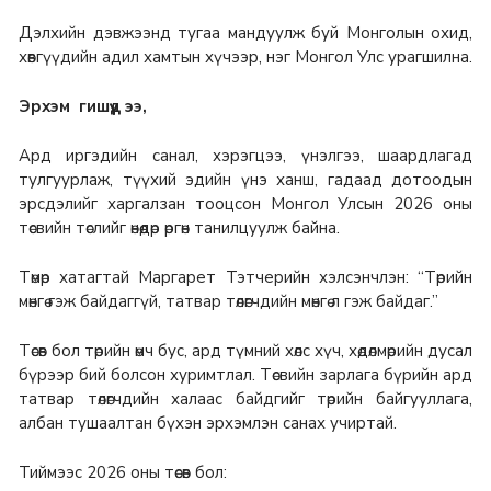
Дэлхийн дэвжээнд тугаа мандуулж буй Монголын охид,
хөвгүүдийн адил хамтын хүчээр, нэг Монгол Улс урагшилна.
Эрхэм гишүүд ээ,
Ард иргэдийн санал, хэрэгцээ, үнэлгээ, шаардлагад
тулгуурлаж, түүхий эдийн үнэ ханш, гадаад дотоодын
эрсдэлийг харгалзан тооцсон Монгол Улсын 2026 оны
төсвийн төслийг өнөөдөр өргөн танилцуулж байна.
Төмөр хатагтай Маргарет Тэтчерийн хэлсэнчлэн: “Төрийн
мөнгө гэж байдаггүй, татвар төлөгчдийн мөнгө л гэж байдаг.”
Төсөв бол төрийн өмч бус, ард түмний хөлс хүч, хөдөлмөрийн дусал
бүрээр бий болсон хуримтлал. Төсвийн зарлага бүрийн ард
татвар төлөгчдийн халаас байдгийг төрийн байгууллага,
албан тушаалтан бүхэн эрхэмлэн санах учиртай.
Тиймээс 2026 оны төсөв бол: