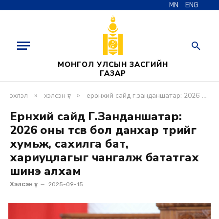
MN
ENG
МОНГОЛ УЛСЫН ЗАСГИЙН
ГАЗАР
»
»
эхлэл
хэлсэн үг
ерөнхий сайд г.занданшатар: 2026 оны төсөв бол данхар төрийг хумьж, сахилга бат, хариуцлагыг чангалж бататгах шинэ алхам
Ерөнхий сайд Г.Занданшатар:
2026 оны төсөв бол данхар төрийг
хумьж, сахилга бат,
хариуцлагыг чангалж бататгах
шинэ алхам
Хэлсэн үг
2025-09-15