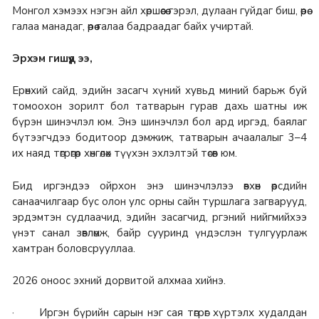
Монгол хэмээх нэгэн айл хөршөөсөө гэрэл, дулаан гуйдаг биш, өөрөө
галаа манадаг, өөрөө галаа бадраадаг байх учиртай.
Эрхэм гишүүд ээ,
Ерөнхий сайд, эдийн засагч хүний хувьд миний барьж буй
томоохон зорилт бол татварын гурав дахь шатны иж
бүрэн шинэчлэл юм. Энэ шинэчлэл бол ард иргэд, баялаг
бүтээгчдээ бодитоор дэмжиж, татварын ачаалалыг 3–4
их наяд төгрөгөөр хөнгөлөх түүхэн эхлэлтэй төсөв юм.
Бид иргэндээ ойрхон энэ шинэчлэлээ өвхөн өөрсдийн
санаачилгаар бус олон улс орны сайн туршлага загварууд,
эрдэмтэн судлаачид, эдийн засагчид, ргэний нийгмийхээ
үнэт санал зөвлөмж, байр сууринд үндэслэн тулгуурлаж
хамтран боловсрууллаа.
2026 оноос эхний дорвитой алхмаа хийнэ.
· Иргэн бүрийн сарын нэг сая төгрөг хүртэлх худалдан