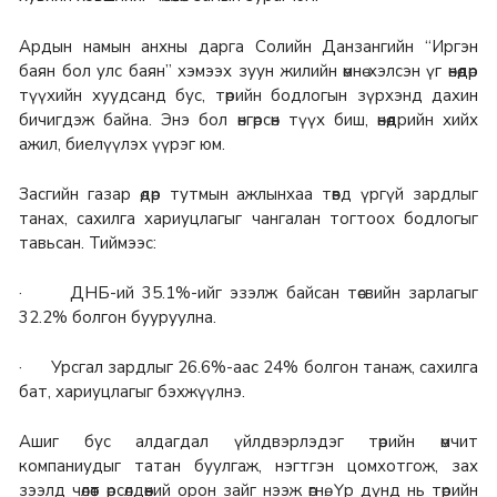
Ардын намын анхны дарга Солийн Данзангийн “Иргэн
баян бол улс баян” хэмээх зуун жилийн өмнө хэлсэн үг өнөөдөр
түүхийн хуудсанд бус, төрийн бодлогын зүрхэнд дахин
бичигдэж байна. Энэ бол өнгөрсөн түүх биш, өнөөдрийн хийх
ажил, биелүүлэх үүрэг юм.
Засгийн газар өдөр тутмын ажлынхаа төвд үргүй зардлыг
танах, сахилга хариуцлагыг чангалан тогтоох бодлогыг
тавьсан. Тиймээс:
· ДНБ-ий 35.1%-ийг эзэлж байсан төсвийн зарлагыг
32.2% болгон бууруулна.
· Урсгал зардлыг 26.6%-аас 24% болгон танаж, сахилга
бат, хариуцлагыг бэхжүүлнэ.
Ашиг бус алдагдал үйлдвэрлэдэг төрийн өмчит
компаниудыг татан буулгаж, нэгтгэн цомхотгож, зах
зээлд чөлөөт өрсөлдөөний орон зайг нээж өгнө. Үр дүнд нь төрийн