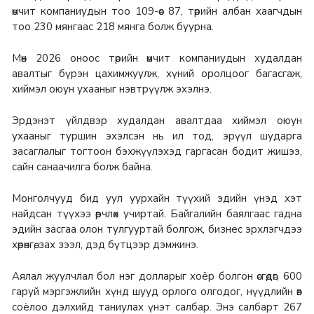
өмчит компаниудын тоо 109-өөс 87, төрийн албан хаагчдын
тоо 230 мянгаас 218 мянга болж буурна.
Мөн 2026 оноос төрийн өмчит компаниудын худалдан
авалтыг бүрэн цахимжуулж, хүний оролцоог багасгаж,
хиймэл оюун ухааныг нэвтрүүлж эхэлнэ.
Эрдэнэт үйлдвэр худалдан авалтдаа хиймэл оюун
ухааныг туршин эхэлсэн нь ил тод, эрүүл шударга
засаглалыг тогтоон бэхжүүлэхэд гаргасан бодит жишээ,
сайн санаачилга болж байна.
Монголчууд бид уул уурхайн түүхий эдийн үнэд хэт
найдсан түүхээ өөрчлөх учиртай. Байгалийн баялгаас гадна
эдийн засгаа олон тулгууртай болгож, бизнес эрхлэгчдээ
хөрөнгө, зах зээл, дэд бүтцээр дэмжинэ.
Аялал жуулчлал бол нэг долларыг хоёр болгон өсгөдөг, 600
гаруй мэргэжлийн хүнд шууд орлого олгодог, нүүдлийн өв
соёлоо дэлхийд таниулах үнэт салбар. Энэ салбарт 267