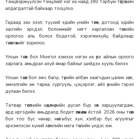
тэнцвэржүүлсэн тэнцлийг нэг их наяд 380 тэрбум төгрөгийн
алдагдалтай байхаар тооцлоо.
Гадаад зах зээл, түүхий эдийн үнийн төлөв, дотоод эдийн
засгийн эрсдэл, боломжийг нягт харгалзан төсвийн
орлогоо аль болох бодитой, хэрэгжихүйц байдлаар
төлөвлөхийг зорилоо.
Улсын төсөв бол Монгол хэмээх нэгэн их өрх айлын орлого
зарлага, амьдрал ахуй ямар байхыг шийдэх хууль билээ.
Улсын төсөв бол эмч, багш, төрийн албан хаагчдын цалин хөлс,
эмнэлгийн эм тариа, сургууль, цэцэрлэг, айл өрхийн гэрэл
дулаан билээ.
Татвар төлөгчийн хөдөлмөрийн дусал бүр зөв зарцуулагдаж,
ард иргэдийн амьдралд бодит өгөөжөө өгөх ёстой. 2026 оны төсөв
бол тоо бус чанар, мөнгө бус хүн, хэлбэр бус агуулгыг
эрхэмлэсэн хүний хөгжлийн мега төслийн үндэс юм.