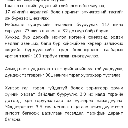
Гэмтэл согогийн үндэсний төвийг өргөтгөн бэхжүүлэх,
17 аймгийн яаралтай болон эрчимт эмчилгээний тасгийг
иж бүрнээр шинэчлэх;
Нийслэлд сургуулийн ачааллыг бууруулах 117 шинэ
сургууль, 73 шинэ цэцэрлэг, 32 дотуур байр барих.
Хүүхэд бүр дэлхийн монгол иргэний хэмжээнд эрдэм
мэдлэг эзэмших, багш бүр хийснийхээ хэрээр цалинжих
нөхцөлийг бүрдүүлэхийн тулд боловсролын салбарын
урсгал төсвийг 100 тэрбум төгрөгөөр нэмэгдүүллээ.
Ахмад настнуудынхаа тэтгэврийг үнийн өсөлттэй уялдуулж,
дундаж тэтгэврийг 901 мянган төгрөгт хүргэхээр тусгалаа.
Хүнээс гал, гэрэл гуйдаггүй болох зорилгоор эрчим
хүчний хараат байдлыг бууруулж, 3.9 их наяд төгрөгийн
дотоод хөрөнгө оруулалтаар эх үүсвэрээ нэмэгдүүлнэ.
Үйлдвэрлэлээ 3.5 сая мегаватт-цагаар нэмэгдүүлснээр
импорт багасаж, цахилгаан тасалдал, тарифын дарамт
багасна.