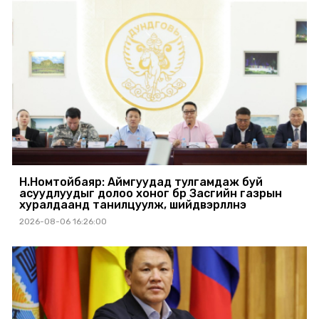
Н.Номтойбаяр: Аймгуудад тулгамдаж буй
асуудлуудыг долоо хоног бүр Засгийн газрын
хуралдаанд танилцуулж, шийдвэрлүүлнэ
2026-08-06 16:26:00