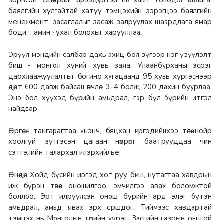
зорьсон. Өнөөдрийг ирээдүйтэй нь хамт тонодог авлига,
баялгийн хулгайтай хатуу тэмцэхийн зэрэгцээ баялгийн
менежмент, засаглалыг засаж залруулах шаардлага ямар
бодит, амин чухал болохыг харууллаа.
Эрүүл мэндийн салбар дахь ахиц бол зүгээр нэг үзүүлэлт
биш - монгол хүний хувь заяа. Улаанбурханы эсрэг
дархлаажуулалтыг богино хугацаанд 95 хувь хүргэснээр
өдөрт 600 давж байсан өвчлөл 3–4 болж, 200 дахин буурлаа.
Энэ бол хүүхэд бүрийн амьдрал, гэр бүл бүрийн итгэл
найдвар.
Өргөсөн тангарагтаа үнэнч, бяцхан иргэдийнхээ төлөө нойр
хоолгүй зүтгэсэн цагаан нөмрөгт баатрууддаа чин
сэтгэлийн талархал илэрхийлье.
Өнөөдөр Хойд бүсийн иргэд хот руу биш, нутагтаа хавдрын
иж бүрэн төвөөс оношилгоо, эмчилгээ авах боломжтой
боллоо. Эрт илрүүлсэн онош бүрийн ард элэг бүтэн
амьдрал, амьд явах эрх оршдог. Тиймээс хавдартай
тэмцэх нь Монголын төрийн үүрэг, Засгийн газрын онцгой