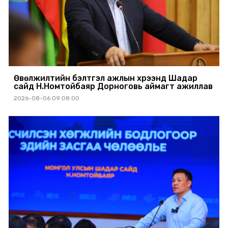
Өвөлжилтийн бэлтгэл ажлын хүрээнд Шадар
сайд Н.Номтойбаяр Дорноговь аймагт ажиллав
2026-08-06 09:08:00