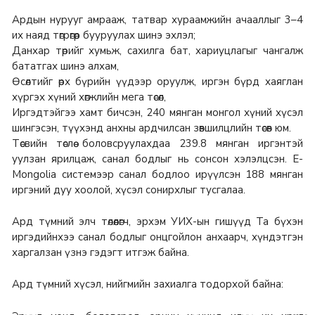
Ардын нурууг амрааж, татвар хураамжийн ачааллыг 3–4
их наяд төгрөгөөр бууруулах шинэ эхлэл;
Данхар төрийг хумьж, сахилга бат, хариуцлагыг чангалж
бататгах шинэ алхам,
Өсөлтийг өрх бүрийн үүдээр оруулж, иргэн бүрд хаяглан
хүргэх хүний хөгжлийн мега төсөл,
Иргэдтэйгээ хамт бичсэн, 240 мянган монгол хүний хүсэл
шингэсэн, түүхэнд анхны ардчилсан зөвшилцлийн төсөв юм.
Төсвийн төслөө боловсруулахдаа 239.8 мянган иргэнтэй
уулзан ярилцаж, санал бодлыг нь сонсон хэлэлцсэн. E-
Mongolia системээр санал бодлоо ирүүлсэн 188 мянган
иргэний дуу хоолой, хүсэл сонирхлыг тусгалаа.
Ард түмний элч төлөөлөгч, эрхэм УИХ-ын гишүүд Та бүхэн
иргэдийнхээ санал бодлыг онцгойлон анхаарч, хүндэтгэн
харгалзан үзнэ гэдэгт итгэж байна.
Ард түмний хүсэл, нийгмийн захиалга тодорхой байна: