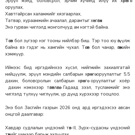
Эрүүл мэнд, боловсрол, эрчим хүчинд илүү их хөрөнгө
оруулах,
Хавтгайрсан халамжийг хязгаарлах,
Татвар, хураамжийн ачаалал, дарамтыг хөнгөлөх
Энэ гурван чиглэлд монголчууд ам нэгтэй байна.
Төсөв бол зүгээр нэг тооны нийлбэр биш. Тэр тоо юу өгүүлж
байна вэ гэдэг нь хамгийн чухал. Төсөв бол чанар, өгөөжийн
хэмжүүр.
Иймээс бид иргэдийнхээ хүсэл, нийгмийн захиалгатай
нийцүүлж, эрүүл мэндийн салбарын хөрөнгө оруулалтыг 5.5
дахин, боловсролын салбарын хөрөнгө оруулалтыг хоёр
дахин нэмэхээр төлөвлөлөө. Гадаад зээл, тусламжийг энэ
чиглэлд түлхүү чиглүүлж, үр дүнд хүрэхээр тооцлоо.
Энэ бол Засгийн газрын 2026 онд ард иргэдээсээ авсан
онцгой даалгавар:
Хавдар судлалын үндэсний төв-II, Зүрх–судасны үндэсний
төвийг шинээр барьж эхлүүлэх,