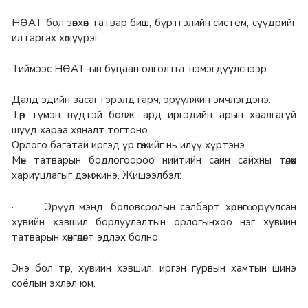
НӨАТ бол зөвхөн татвар биш, бүртгэлийн систем, сүүдрийг
ил гаргах хөшүүрэг.
Тиймээс НӨАТ-ын буцаан олголтыг нэмэгдүүлснээр:
Далд эдийн засаг гэрэлд гарч, эрүүлжин эмчлэгдэнэ.
Төр түмэн нүдтэй болж, ард иргэдийн арын хаалгагүй
шууд хараа хяналт тогтоно.
Орлого багатай иргэд үр өгөөжийг нь илүү хүртэнэ.
Мөн татварын бодлогоороо нийтийн сайн сайхны төлөөх
хариуцлагыг дэмжинэ. Жишээлбэл:
· Эрүүл мэнд, боловсролын салбарт хөрөнгө оруулсан
хувийн хэвшил борлуулалтын орлогынхоо нэг хувийн
татварын хөнгөлөлт эдлэх болно.
Энэ бол төр, хувийн хэвшил, иргэн гурвын хамтын шинэ
соёлын эхлэл юм.