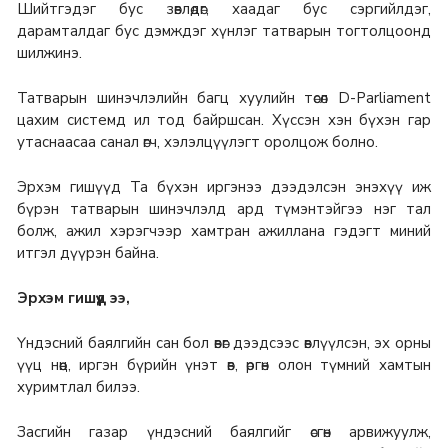
Шийтгэдэг бус зөвлөдөг, хаадаг бус сэргийлдэг,
дарамталдаг бус дэмждэг хүнлэг татварын тогтолцоонд
шилжинэ.
Татварын шинэчлэлийн багц хуулийн төсөл D-Parliament
цахим системд ил тод байршсан. Хүссэн хэн бүхэн гар
утаснаасаа санал өгч, хэлэлцүүлэгт оролцож болно.
Эрхэм гишүүд Та бүхэн иргэнээ дээдэлсэн энэхүү иж
бүрэн татварын шинэчлэлд ард түмэнтэйгээ нэг тал
болж, ажил хэрэгчээр хамтран ажиллана гэдэгт миний
итгэл дүүрэн байна.
Эрхэм гишүүд ээ,
Үндэсний баялгийн сан бол өвөг дээдсээс өвлүүлсэн, эх орны
үүц нөөц, иргэн бүрийн үнэт өв, өргөн олон түмний хамтын
хуримтлал билээ.
Засгийн газар үндэсний баялгийг өсгөн арвижуулж,