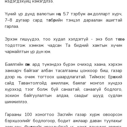
мэдэгдэхүйц нэмэгдлээ.
Үүний үр дүнд валютын нөөц 5.7 тэрбум ам.долларт хүрч,
7–8 дугаар сард төлбөрийн тэнцэл дараалан ашигтай
гарлаа.
Эрхэм гишүүдээ, тоо худал хэлдэггүй - энэ бол төсвөө
тодотгож хэмнэж чадсан Та бидний хамтын хүчин
чармайлтын үр дүн юм.
Баялгийн өгөөж ард түмэндээ бүрэн очиход хаана, хэрхэн
замхарч байгааг албан тасалгааны цонхоор биш, газар
дээр нь очиж тогтоох шаардлагатай. Тиймээс Ерөнхий
сайд Тавантолгойд ажиллаж, баялаг монгол хүндээ
хүрэхэд тээг болж буй санаатай, санаагүй бодлого,
зохион байгуулалтын алдаа, саадыг шууд судлан
шинжиллээ.
Гарааны 100 хоногтоо Засгийн газар хурж овоорсон
бэрхшээлийг бодлогоор, бодит ажлаар даван туулахыг