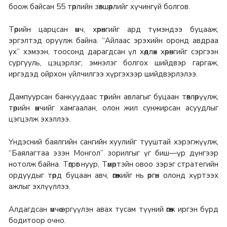
боож байсан 55 төрлийн зөвшөөрлийг хүчингүй болгов.
Төрийн царцсан өмч, хөрөнгийг ард түмэндээ буцааж,
эргэлтэд оруулж байна. “Айлаас эрэхийн оронд авдраа
ух” хэмээн, тоосонд дарагдсан үл хөдлөх хөрөнгийг сэргээн
сургууль, цэцэрлэг, эмнэлэг болгох шийдвэр гаргаж,
иргэдэд ойрхон үйлчилгээ хүргэхээр шийдвэрлэлээ.
Дампуурсан банкуудаас төрийн авлагыг буцаан төвлөрүүлж,
төрийн өмчийг хамгаалан, олон жил сунжирсан асуудлыг
цэгцэлж эхэллээ.
Үндэсний баялгийн сангийн хуулийг тууштай хэрэгжүүлж,
“Баялагтаа эзэн Монгол” зорилгыг үг биш—үр дүнгээр
нотолж байна. Төгрөг нуур, Төмөртэйн овоо зэрэг стратегийн
ордуудыг төрд буцаан авч, өгөөжийг нь өргөн олонд хүртээх
ажлыг эхлүүллээ.
Алдагдсан өмчөө эргүүлэн авах тусам түүний өгөөж иргэн бүрд
бодитоор очно.