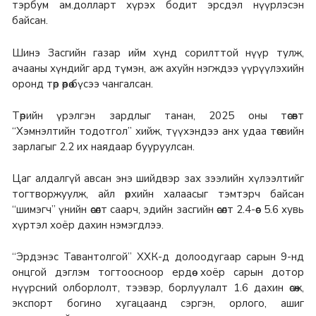
тэрбум ам.долларт хүрэх бодит эрсдэл нүүрлэсэн
байсан.
Шинэ Засгийн газар ийм хүнд сорилттой нүүр тулж,
ачааны хүндийг ард түмэн, аж ахуйн нэгждээ үүрүүлэхийн
оронд төр өөрөө бүсээ чангалсан.
Төрийн үрэлгэн зардлыг танан, 2025 оны төсөвт
“Хэмнэлтийн тодотгол” хийж, түүхэндээ анх удаа төсвийн
зарлагыг 2.2 их наядаар бууруулсан.
Цаг алдалгүй авсан энэ шийдвэр зах зээлийн хүлээлтийг
тогтворжуулж, айл өрхийн халаасыг тэмтэрч байсан
“шимэгч” үнийн өсөлт саарч, эдийн засгийн өсөлт 2.4-өөс 5.6 хувь
хүртэл хоёр дахин нэмэгдлээ.
“Эрдэнэс Тавантолгой” ХХК-д долоодугаар сарын 9-нд
онцгой дэглэм тогтоосноор ердөө хоёр сарын дотор
нүүрсний олборлолт, тээвэр, борлуулалт 1.6 дахин өсөж,
экспорт богино хугацаанд сэргэн, орлого, ашиг