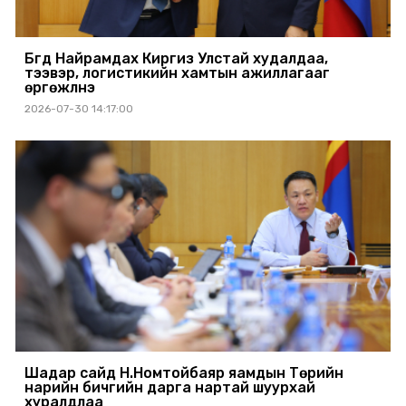
Бүгд Найрамдах Киргиз Улстай худалдаа,
тээвэр, логистикийн хамтын ажиллагааг
өргөжүүлнэ
2026-07-30 14:17:00
Шадар сайд Н.Номтойбаяр яамдын Төрийн
нарийн бичгийн дарга нартай шуурхай
хуралдлаа