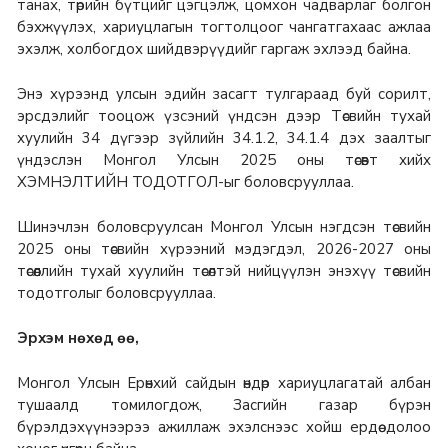
танах, төрийн бүтцийг цэгцэлж, цомхон чадварлаг болгон
бэхжүүлэх, хариуцлагын тогтолцоог чангатгахаас ажлаа
эхэлж, холбогдох шийдвэрүүдийг гаргаж эхлээд байна.
Энэ хүрээнд улсын эдийн засагт тулгараад буй сорилт,
эрсдэлийг тооцож үзсэний үндсэн дээр Төсвийн тухай
хуулийн 34 дүгээр зүйлийн 34.1.2, 34.1.4 дэх заалтыг
үндэслэн Монгол Улсын 2025 оны төсөвт хийх
ХЭМНЭЛТИЙН ТОДОТГОЛ-ыг боловсрууллаа.
Шинэчлэн боловсруулсан Монгол Улсын нэгдсэн төсвийн
2025 оны төсвийн хүрээний мэдэгдэл, 2026-2027 оны
төсөөллийн тухай хуулийн төсөлтэй нийцүүлэн энэхүү төсвийн
тодотголыг боловсрууллаа.
Эрхэм нөхөд өө,
Монгол Улсын Ерөнхий сайдын өндөр хариуцлагатай албан
тушаалд томилогдож, Засгийн газар бүрэн
бүрэлдэхүүнээрээ ажиллаж эхэлснээс хойш ердөө долоо