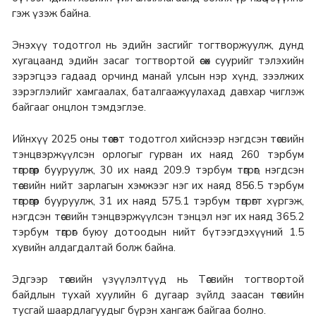
гэж үзэж байна.
Энэхүү тодотгол нь эдийн засгийг тогтворжуулж, дунд
хугацаанд эдийн засаг тогтвортой өсөх суурийг тэлэхийн
зэрэгцээ гадаад орчинд манай улсын нэр хүнд, зээлжих
зэрэглэлийг хамгаалах, баталгаажуулахад давхар чиглэж
байгааг онцлон тэмдэглэе.
Ийнхүү 2025 оны төсөвт тодотгол хийснээр нэгдсэн төсвийн
тэнцвэржүүлсэн орлогыг гурван их наяд 260 тэрбум
төгрөгөөр бууруулж, 30 их наяд 209.9 тэрбум төгрөг, нэгдсэн
төсвийн нийт зарлагын хэмжээг нэг их наяд 856.5 тэрбум
төгрөгөөр бууруулж, 31 их наяд 575.1 тэрбум төгрөгт хүргэж,
нэгдсэн төсвийн тэнцвэржүүлсэн тэнцэл нэг их наяд 365.2
тэрбум төгрөг буюу дотоодын нийт бүтээгдэхүүний 1.5
хувийн алдагдалтай болж байна.
Эдгээр төсвийн үзүүлэлтүүд нь Төсвийн тогтвортой
байдлын тухай хуулийн 6 дугаар зүйлд заасан төсвийн
тусгай шаардлагуудыг бүрэн хангаж байгаа болно.