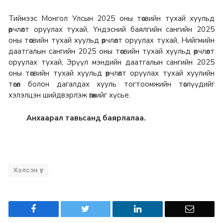
Тиймээс Монгол Улсын 2025 оны төсвийн тухай хуульд
өөрчлөлт оруулах тухай, Үндэсний баялгийн сангийн 2025
оны төсвийн тухай хуульд өөрчлөлт оруулах тухай, Нийгмийн
даатгалын сангийн 2025 оны төсвийн тухай хуульд өөрчлөлт
оруулах тухай, Эрүүл мэндийн даатгалын сангийн 2025
оны төсвийн тухай хуульд өөрчлөлт оруулах тухай хуулийн
төсөл болон дагалдах хууль тогтоомжийн төслүүдийг
хэлэлцэн шийдвэрлэж өгөхийг хүсье.
Анхаарал тавьсанд баярлалаа.
Хэлсэн үг