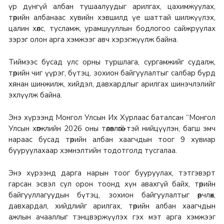
үр дүнгүй албан тушаалуудыг арилгах, цахимжуулах,
төрийн албанаас хувийн хэвшилд үе шаттай шилжүүлэх,
цалин хөлс, тусламж, урамшууллын бодлогоо сайжруулах
зэрэг олон арга хэмжээг авч хэрэгжүүлж байна.
Тиймээс бусад улс орны туршлага, сургамжийг судалж,
төрийн чиг үүрэг, бүтэц, зохион байгуулалтыг салбар бүрд
хянан шинжилж, хийдэл, давхардлыг арилгах шинэчлэлийг
эхлүүлж байна.
Энэ хүрээнд Монгол Улсын Их Хурлаас баталсан “Монгол
Улсын хөгжлийн 2026 оны төлөвлөгөө”-тэй нийцүүлэн, багш эмч
нараас бусад төрийн албан хаагчдын тоог 9 хувиар
бууруулахаар хэмнэлтийн тодотголд тусгалаа.
Энэ хүрээнд дарга нарын тоог бууруулах, тэтгэвэрт
гарсан эсвэл сул орон тоонд хүн авахгүй байх, төрийн
байгууллагуудын бүтэц, зохион байгуулалтыг өөрчлөх,
давхардал, хийдлийг арилгах, төрийн албан хаагчдын
ажлын ачааллыг тэнцвэржүүлэх гэх мэт арга хэмжээг