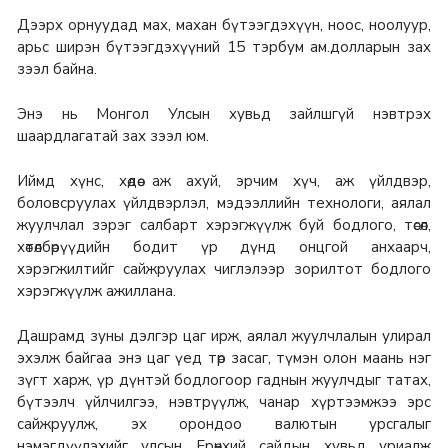
Дээрх орнуудад мах, махан бүтээгдэхүүн, ноос, ноолуур,
арьс ширэн бүтээгдэхүүний 15 тэрбум ам.долларын зах
зээл байна.
Энэ нь Монгол Улсын хувьд зайлшгүй нэвтрэх
шаардлагатай зах зээл юм.
Иймд хүнс, хөдөө аж ахуй, эрчим хүч, аж үйлдвэр,
боловсруулах үйлдвэрлэл, мэдээллийн технологи, аялал
жуулчлал зэрэг салбарт хэрэгжүүлж буй бодлого, төсөл,
хөтөлбөрүүдийн бодит үр дүнд онцгой анхаарч,
хэрэгжилтийг сайжруулах чиглэлээр зорилтот бодлого
хэрэгжүүлж ажиллана.
Дашрамд зуны дэлгэр цаг ирж, аялал жуулчлалын улирал
эхэлж байгаа энэ цаг үед төр засаг, түмэн олон маань нэг
зүгт харж, үр дүнтэй бодлогоор гаднын жуулчдыг татах,
бүтээлч үйлчилгээ, нэвтрүүлж, чанар хүртээмжээ эрс
сайжруулж, эх орондоо валютын урсгалыг
нэмэгдүүлэхийг улсын Ерөнхий сайдын хувьд уриалж