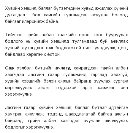
Хувийн хэвшил, баялаг бүтээгчдийн хувьд ажиллах хүчний
дутагдал бол хамгийн тулгамдсан асуудал болоод
байгааг илэрхийлж байна.
Тиймээс төрийн албан хаагчийн орон тоог бууруулах
бодлого нь хувийн хэвшилд тулгамдаад буй ажиллах
хүчний дутагдлыг нөхөх бодлоготой нягт уялдуулж, цогц
байдлаар хэрэгжих ёстой.
Өөрөөр хэлбэл, бүтцийн өөрчлөлтөд хамрагдсан төрийн албан
хаагчдаа Засгийн газар гудамжинд гаргаад хаяхгүй,
хувийн хэвшлийн бэлэн ажлын байранд зуучлах, сургаж
мэргэшүүлэх зэрэг тодорхой арга хэмжээг авч
хэрэгжүүлнэ.
Засгийн газар хувийн хэвшил, баялаг бүтээгчидтэйгээ
хамтран ажиллаж, тэдэнд шаардлагатай байгаа ажлын
байранд төрийн албан хаагчдыг зуучлан шилжүүлэх
бодлогыг хэрэгжүүлнэ.