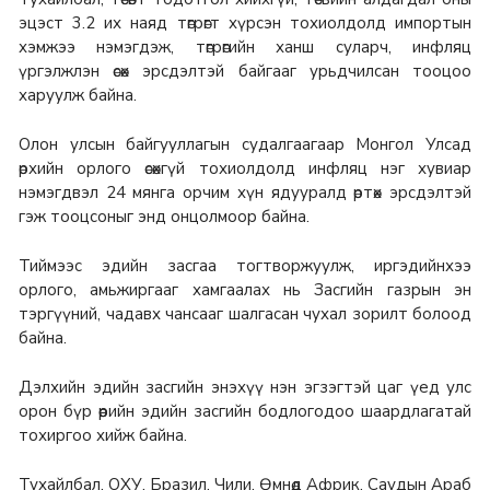
эцэст 3.2 их наяд төгрөгт хүрсэн тохиолдолд импортын
хэмжээ нэмэгдэж, төгрөгийн ханш суларч, инфляц
үргэлжлэн өсөх эрсдэлтэй байгааг урьдчилсан тооцоо
харуулж байна.
Олон улсын байгууллагын судалгаагаар Монгол Улсад
өрхийн орлого өсөхгүй тохиолдолд инфляц нэг хувиар
нэмэгдвэл 24 мянга орчим хүн ядууралд өртөх эрсдэлтэй
гэж тооцсоныг энд онцолмоор байна.
Тиймээс эдийн засгаа тогтворжуулж, иргэдийнхээ
орлого, амьжиргааг хамгаалах нь Засгийн газрын эн
тэргүүний, чадавх чансааг шалгасан чухал зорилт болоод
байна.
Дэлхийн эдийн засгийн энэхүү нэн эгзэгтэй цаг үед улс
орон бүр өөрийн эдийн засгийн бодлогодоо шаардлагатай
тохиргоо хийж байна.
Тухайлбал, ОХУ, Бразил, Чили, Өмнөд Африк, Саудын Араб