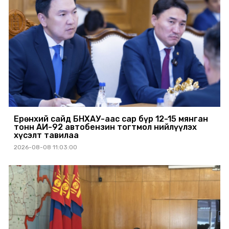
Ерөнхий сайд БНХАУ-аас сар бүр 12-15 мянган
тонн АИ-92 автобензин тогтмол нийлүүлэх
хүсэлт тавилаа
2026-08-08 11:03:00