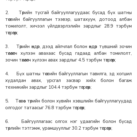
2. Төрийн тусгай байгууллагуудаас бусад бүх шатны
төсвийн байгууллагын тээвэр, шатахуун, дотоод албан
томилолт, хичээл үйлдвэрлэлийн зардлыг 28.9 тэрбум
төгрөгөөр;
3. Төрийн өндөр, дээд айлчлал болон өндөр түвшний зочин
төлөөлөгч хүлээн авахаас бусад гадаад албан томилолт,
зочин төлөөлөгч хүлээн авах зардлыг 4.5 тэрбум төгрөгөөр;
4. Бүх шатны төсвийн байгууллагын тавилга, эд хогшил
худалдан авах, урсгал засвар хийх болон багаж
техникийн зардлыг 104.4 тэрбум төгрөгөөр;
5. Төсвөөс төрийн болон хувийн хэвшлийн байгууллагуудад
олгодог татаасыг 76.8 тэрбум төгрөгөөр;
6. Байгууллагаас олгох нэг удаагийн болон бусад
төрлийн тэтгэмж, урамшууллыг 30.2 тэрбум төгрөгөөр;