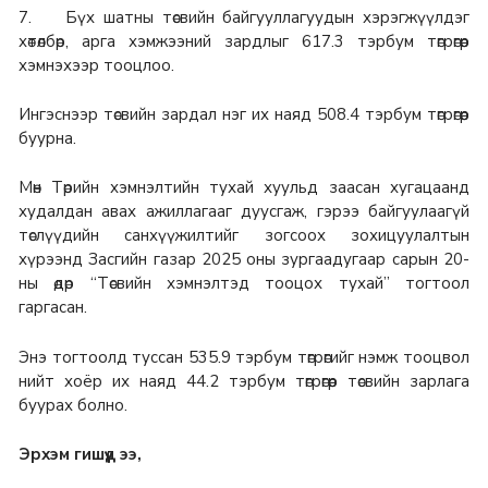
7. Бүх шатны төсвийн байгууллагуудын хэрэгжүүлдэг
хөтөлбөр, арга хэмжээний зардлыг 617.3 тэрбум төгрөгөөр
хэмнэхээр тооцлоо.
Ингэснээр төсвийн зардал нэг их наяд 508.4 тэрбум төгрөгөөр
буурна.
Мөн Төрийн хэмнэлтийн тухай хуульд заасан хугацаанд
худалдан авах ажиллагааг дуусгаж, гэрээ байгуулаагүй
төслүүдийн санхүүжилтийг зогсоох зохицуулалтын
хүрээнд Засгийн газар 2025 оны зургаадугаар сарын 20-
ны өдөр “Төсвийн хэмнэлтэд тооцох тухай” тогтоол
гаргасан.
Энэ тогтоолд туссан 535.9 тэрбум төгрөгийг нэмж тооцвол
нийт хоёр их наяд 44.2 тэрбум төгрөгөөр төсвийн зарлага
буурах болно.
Эрхэм гишүүд ээ,