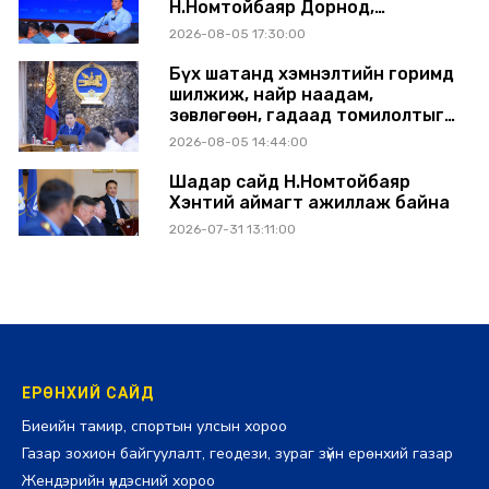
Н.Номтойбаяр Дорнод,
Сүхбаатар аймагт ажиллав
2026-08-05 17:30:00
Бүх шатанд хэмнэлтийн горимд
шилжиж, найр наадам,
зөвлөгөөн, гадаад томилолтыг
хориглолоо
2026-08-05 14:44:00
Шадар сайд Н.Номтойбаяр
Хэнтий аймагт ажиллаж байна
2026-07-31 13:11:00
ЕРӨНХИЙ САЙД
Биеийн тамир, спортын улсын хороо
Газар зохион байгуулалт, геодези, зураг зүйн ерөнхий газар
Жендэрийн үндэсний хороо