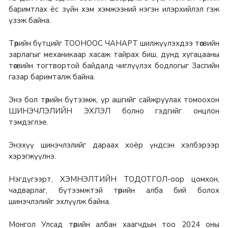
баримтлах ёс зүйн хэм хэмжээний нэгэн илэрхийлэл гэж
үзэж байна.
Төрийн бүтцийг ТООНООС ЧАНАРТ шилжүүлэхдээ төсвийн
зарлагыг механикаар хасаж тайрах биш, дунд хугацааны
төсвийн тогтвортой байдалд чиглүүлэх бодлогыг Засгийн
газар баримталж байна.
Энэ бол төрийн бүтээмж, үр ашгийг сайжруулах томоохон
ШИНЭЧЛЭЛИЙН ЭХЛЭЛ болно гэдгийг онцлон
тэмдэглэе.
Энэхүү шинэчлэлийг дараах хоёр үндсэн хэлбэрээр
хэрэгжүүлнэ.
Нэгдүгээрт, ХЭМНЭЛТИЙН ТОДОТГОЛ-оор цомхон,
чадварлаг, бүтээмжтэй төрийн алба бий болох
шинэчлэлийг эхлүүлж байна.
Монгол Улсад төрийн албан хаагчдын тоо 2024 оны