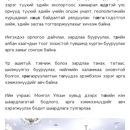
зэрэг түүхий эдийн экспортоос хамаарал өндөртэй улс
орнууд түүхий эдийн үнийн огцом уналт, геополитикийн
хурцадмал нөхцөл байдалтай уялдуулан төсөвтөө тодотгол
хийж, эдийн засгаа тогтворжуулахыг хичээж байна.
Ингэхдээ орлогоо дайчлах, зардлаа бууруулах, төрийн
албан хаагчдын тоог зохистой түвшинд хүргэн бууруулах
арга замыг сонгож байна.
Үр ашиггүй, тэвчиж болох зардлаа танах, татаас,
шилжүүлгээ бууруулах, нийгмийн халамжаа оновчтой
болгох, хөрөнгө оруулалтын төслүүдээ эрэмбэлэх зэрэг арга
хэмжээнүүдийг авч байна.
Ийм учраас Монгол Улсын хувьд дээрх төсвийн нэн
шаардлагатай бодлого, арга хэмжээнүүдийг авч
хэрэгжүүлэх бодит шаардлага тулгарлаа.