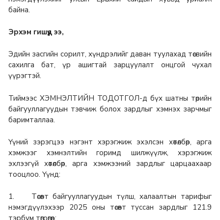
байна.
Эрхэм гишүүд ээ,
Эдийн засгийн сорилт, хүндрэлийг даван туулахад төсвийн
сахилга бат, үр ашигтай зарцуулалт онцгой чухал
үүрэгтэй.
Тиймээс ХЭМНЭЛТИЙН ТОДОТГОЛ-д бүх шатны төрийн
байгууллагуудын тэвчиж болох зардлыг хэмнэх зарчмыг
баримталлаа.
Үүний зэрэгцээ нэгэнт хэрэгжиж эхэлсэн хөтөлбөр, арга
хэмжээг хэмнэлтийн горимд шилжүүлж, хэрэгжиж
эхлээгүй хөтөлбөр, арга хэмжээний зардлыг царцаахаар
тооцлоо. Үүнд:
1. Төсөвт байгууллагуудын түлш, халаалтын тарифыг
нэмэгдүүлэхээр 2025 оны төсөвт туссан зардлыг 121.9
тэрбум төгрөгөөр;