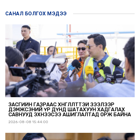
САНАЛ БОЛГОХ
МЭДЭЭ
ЗАСГИЙН ГАЗРААС ХӨНГӨЛӨЛТТЭЙ ЗЭЭЛЭЭР
ДЭМЖСЭНИЙ ҮР ДҮНД ШАТАХУУН ХАДГАЛАХ
САВНУУД ЭХНЭЭСЭЭ АШИГЛАЛТАД ОРЖ БАЙНА
2026-08-08 15:44:00