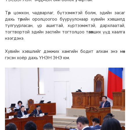
Төр цомхон, чадварлаг, бүтээмжтэй болж, эдийн засаг
дахь төрийн оролцоогоо бууруулснаар хувийн хэвшилд
тулгуурласан, үр ашигтай, хүртээмжтэй, дархлаатай,
тогтвортой эдийн засгийн тогтолцоо төлөвших үүд хаалга
нээгдэнэ.
Хувийн хэвшлийг дэмжих хамгийн бодит алхам энэ мөн
гэсэн хоёр дахь ҮНЭН ЭНЭ юм.