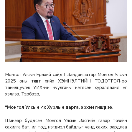
Монгол Улсын Ерөнхий сайд Г.Занданшатар Монгол Улсын
2025 оны төсөвт хийх ХЭМНЭЛТИЙН ТОДОТГОЛ-оо
танилцуулж УИХ-ын чуулганы нэгдсэн хуралдаанд үг
хэллээ. Тэрбээр,
“Монгол Улсын Их Хурлын дарга, эрхэм гишүүд ээ,
Шинээр бүрдсэн Монгол Улсын Засгийн газар төсвийн
сахилга бат, ил тод, нэгдмэл байдлыг чанд сахих, зардлаа