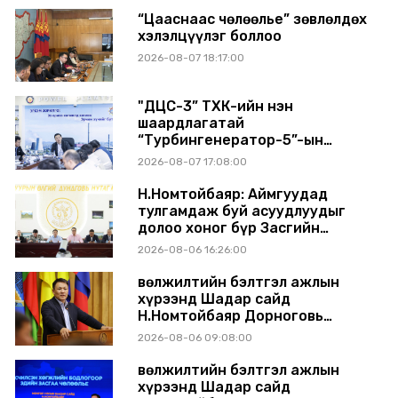
“Цааснаас чөлөөлье” зөвлөлдөх
хэлэлцүүлэг боллоо
2026-08-07 18:17:00
"ДЦС-3” ТӨХК-ийн нэн
шаардлагатай
“Турбингенератор-5”-ын
шинэчлэлийн төсвийг
2026-08-07 17:08:00
шийдвэрлэхээр болов
Н.Номтойбаяр: Аймгуудад
тулгамдаж буй асуудлуудыг
долоо хоног бүр Засгийн
газрын хуралдаанд
2026-08-06 16:26:00
танилцуулж, шийдвэрлүүлнэ
Өвөлжилтийн бэлтгэл ажлын
хүрээнд Шадар сайд
Н.Номтойбаяр Дорноговь
аймагт ажиллав
2026-08-06 09:08:00
Өвөлжилтийн бэлтгэл ажлын
хүрээнд Шадар сайд