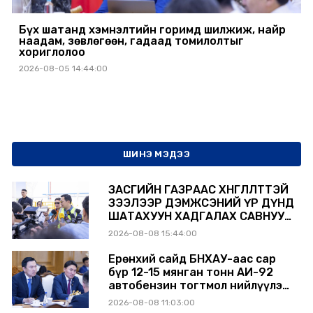
Бүх шатанд хэмнэлтийн горимд шилжиж, найр
наадам, зөвлөгөөн, гадаад томилолтыг
хориглолоо
2026-08-05 14:44:00
ШИНЭ МЭДЭЭ
ЗАСГИЙН ГАЗРААС ХӨНГӨЛӨЛТТЭЙ
ЗЭЭЛЭЭР ДЭМЖСЭНИЙ ҮР ДҮНД
ШАТАХУУН ХАДГАЛАХ САВНУУД
ЭХНЭЭСЭЭ АШИГЛАЛТАД ОРЖ
2026-08-08 15:44:00
БАЙНА
Ерөнхий сайд БНХАУ-аас сар
бүр 12-15 мянган тонн АИ-92
автобензин тогтмол нийлүүлэх
хүсэлт тавилаа
2026-08-08 11:03:00