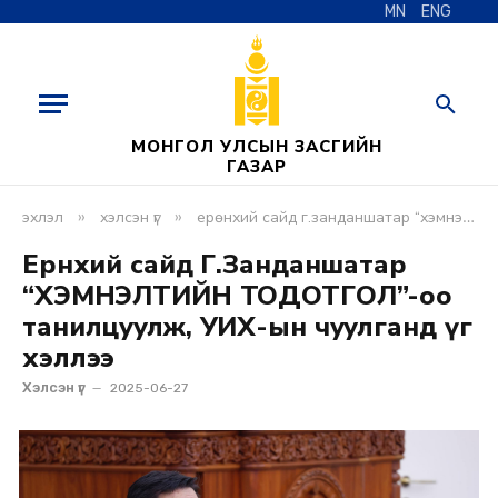
MN
ENG
МОНГОЛ УЛСЫН ЗАСГИЙН
ГАЗАР
»
»
эхлэл
хэлсэн үг
ерөнхий сайд г.занданшатар “хэмнэлтийн тодотгол”-оо танилцуулж, уих-ын чуулганд үг хэллээ
Ерөнхий сайд Г.Занданшатар
“ХЭМНЭЛТИЙН ТОДОТГОЛ”-оо
танилцуулж, УИХ-ын чуулганд үг
хэллээ
Хэлсэн үг
2025-06-27