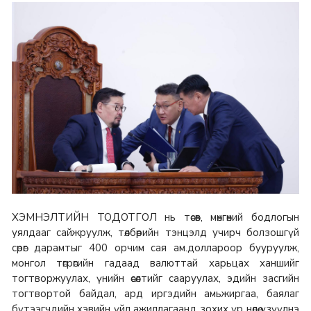
ХЭМНЭЛТИЙН ТОДОТГОЛ нь төсөв, мөнгөний бодлогын
уялдааг сайжруулж, төлбөрийн тэнцэлд учирч болзошгүй
сөрөг дарамтыг 400 орчим сая ам.доллароор бууруулж,
монгол төгрөгийн гадаад валюттай харьцах ханшийг
тогтворжуулах, үнийн өсөлтийг сааруулах, эдийн засгийн
тогтвортой байдал, ард иргэдийн амьжиргаа, баялаг
бүтээгчдийн хэвийн үйл ажиллагаанд зохих үр нөлөө үзүүлнэ