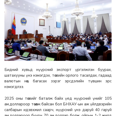
Бидний хувьд нүүрсний экспорт үргэлжлэн буурах,
шатахууны үнэ нэмэгдэх, төсвийн орлого тасалдах, гадаад
валютын нөөц багасах зэрэг эрсдэлийн түвшин эрс
нэмэгдлээ.
2025 оны төсвийг баталж байх үед нүүрсний үнийг 105
ам.доллароор төсөөлж байсан бол БНХАУ-ын аж үйлдвэрийн
салбарын идэвхжил саарч, нүүрсний үнэ даруй 40 гаруй
ам.доллароор буурч 70 ам.доллар болж, ойрын 1-2 жилд