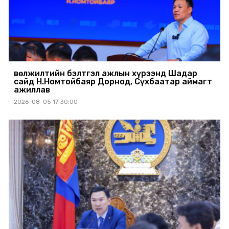
Өвөлжилтийн бэлтгэл ажлын хүрээнд Шадар
сайд Н.Номтойбаяр Дорнод, Сүхбаатар аймагт
ажиллав
2026-08-05 17:30:00