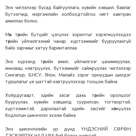
Энэ чиглэлээр бусад байгууллага, хувийн хэвшил, баялаг
бүтээгчид, мэргэжлийн холбоодтойгоо нягт хамтран
ажиллах болно.
Мөн төрийн бүтцийг цэгцлэх зорилтыг хэрэгжүүлэхдээ
төрийн үйлчилгээний чанар, хүртээмжийг бууруулахгүй
байх зарчмыг хатуу баримталлаа.
Энэ хүрээнд төрийн ажил, үйлчилгээг цахимжуулах,
инновац нэвтрүүлэх, бүтээмжийг сайжруулах чиглэлээр
Сингапур, БНСУ, Япон, Малайз зэрэг орнуудын шилдэг
туршлагыг үе шаттай нэвтрүүлэхээр тооцож байна.
Хоёрдугаарт, эдийн засаг дахь төрийн оролцоог
бууруулах, хувийн хэвшилд суурилсан, тогтвортой,
хүртээмжтэй, дархлаатай эдийн засгийг хөгжүүлэх
бодлогын шинэчлэл эхэлж байна.
Энэ шинэчлэлийн үр дүнд ҮНДЭСНИЙ СӨРӨН
ТЭСВЭРЛЭХ ЧАДАВХ бий болох учиртай.