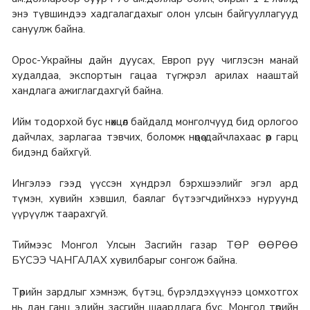
энэ түвшиндээ хадгалагдахыг олон улсын байгууллагууд
сануулж байна.
Орос-Украйны дайн дуусах, Европ руу чиглэсэн манай
худалдаа, экспортын гацаа түгжрэл арилах нааштай
хандлага ажиглагдахгүй байна.
Ийм тодорхой бус нөхцөл байдалд монголчууд бид орлогоо
дайчлах, зарлагаа тэвчих, боломж нөөцөө дайчлахаас өөр гарц
бидэнд байхгүй.
Ингэлээ гээд үүссэн хүндрэл бэрхшээлийг эгэл ард
түмэн, хувийн хэвшил, баялаг бүтээгчдийнхээ нуруунд
үүрүүлж таарахгүй.
Тиймээс Монгол Улсын Засгийн газар ТӨР ӨӨРӨӨ
БҮСЭЭ ЧАНГАЛАХ хувилбарыг сонгож байна.
Төрийн зардлыг хэмнэж, бүтэц, бүрэлдэхүүнээ цомхотгох
нь дан ганц эдийн засгийн шаардлага бус, Монгол төрийн