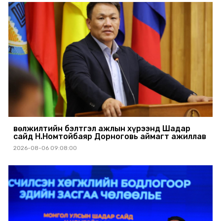
Өвөлжилтийн бэлтгэл ажлын хүрээнд Шадар
сайд Н.Номтойбаяр Дорноговь аймагт ажиллав
2026-08-06 09:08:00