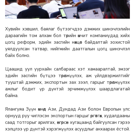
Хувийн хэвшил, баялаг бүтээгчдээ дэмжих шинэчлэлийн
дараагийн том алхам бол төрийн өмчит компаниудад хийх
цогц реформ, эдийн засгийн нөхцөл байдалтай зохистой
уялдуулсан татвар, нийгмийн даатгалын цогц шинэчлэл
байх болно.
Цаашид уул уурхайн салбараас хэт хамааралтай, эмзэг
эдийн засгийн бүтцээ төрөлжүүлэх, аж үйлдвэржилтийг
тууштай дэмжих, экспортын зах зээл, гарцыг төрөлжүүлэх
ажлыг бодит үр дүнтэй эрчимжүүлэх шаардлагатай
байна.
Ялангуяа Зүүн өмнөд Ази, Дундад Ази болон Европын улс
орнууд руу чиглэсэн экспортын гарцыг өргөтгөх, худалдааны
саад тотгорыг арилгах, өнгөрсөн хугацаанд байгуулсан гэрээ
хэлцлээ үр дүнтэй хэрэгжүүлэх асуудлыг анхаарах ёстой.