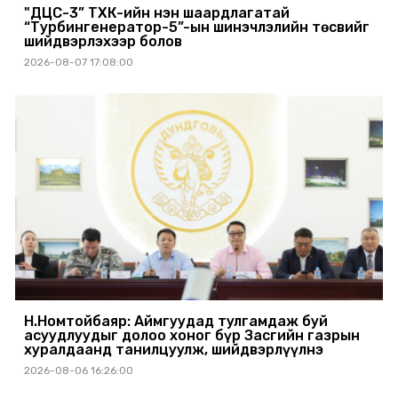
"ДЦС-3” ТӨХК-ийн нэн шаардлагатай
“Турбингенератор-5”-ын шинэчлэлийн төсвийг
шийдвэрлэхээр болов
2026-08-07 17:08:00
Н.Номтойбаяр: Аймгуудад тулгамдаж буй
асуудлуудыг долоо хоног бүр Засгийн газрын
хуралдаанд танилцуулж, шийдвэрлүүлнэ
2026-08-06 16:26:00