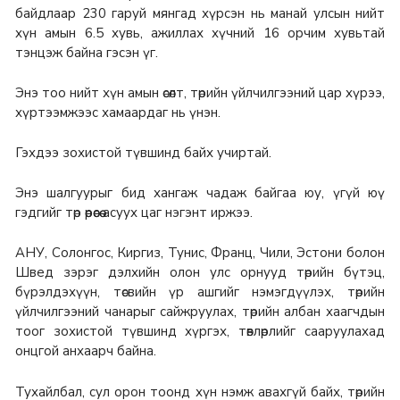
байдлаар 230 гаруй мянгад хүрсэн нь манай улсын нийт
хүн амын 6.5 хувь, ажиллах хүчний 16 орчим хувьтай
тэнцэж байна гэсэн үг.
Энэ тоо нийт хүн амын өсөлт, төрийн үйлчилгээний цар хүрээ,
хүртээмжээс хамаардаг нь үнэн.
Гэхдээ зохистой түвшинд байх учиртай.
Энэ шалгуурыг бид хангаж чадаж байгаа юу, үгүй юү
гэдгийг төр өөрөөсөө асуух цаг нэгэнт иржээ.
АНУ, Солонгос, Киргиз, Тунис, Франц, Чили, Эстони болон
Швед зэрэг дэлхийн олон улс орнууд төрийн бүтэц,
бүрэлдэхүүн, төсвийн үр ашгийг нэмэгдүүлэх, төрийн
үйлчилгээний чанарыг сайжруулах, төрийн албан хаагчдын
тоог зохистой түвшинд хүргэх, төвлөрлийг сааруулахад
онцгой анхаарч байна.
Тухайлбал, сул орон тоонд хүн нэмж авахгүй байх, төрийн