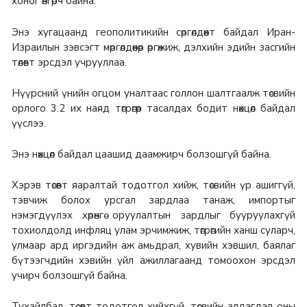
хоног өнгөрч байна.
Энэ хугацаанд геополитикийн сөргөлдөөнт байдал Иран-
Израилын зэвсэгт мөргөлдөөнөөр өргөжиж, дэлхийн эдийн засгийн
төлөвт эрсдэл учрууллаа.
Нүүрсний үнийн огцом уналтаас голлон шалтгаалж төсвийн
орлого 3.2 их наяд төгрөгөөр тасалдах бодит нөхцөл байдал
үүслээ.
Энэ нөхцөл байдал цаашид даамжирч болзошгүй байна.
Хэрэв төсөвт яаралтай тодотгол хийж, төсвийн үр ашиггүй,
тэвчиж болох урсгал зардлаа танаж, импортыг
нэмэгдүүлэх хөрөнгө оруулалтын зардлыг бууруулахгүй
тохиолдолд инфляц улам эрчимжиж, төгрөгийн ханш суларч,
улмаар ард иргэдийн аж амьдрал, хувийн хэвшил, баялаг
бүтээгчдийн хэвийн үйл ажиллагаанд томоохон эрсдэл
учирч болзошгүй байна.
Тухайлбал, төсөвт тодотгол хийхгүй, төсвийн алдагдал оны