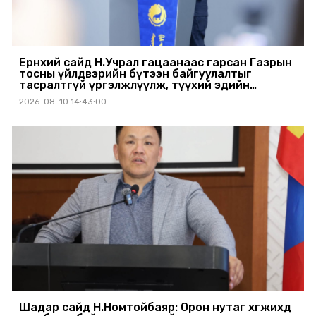
Ерөнхий сайд Н.Учрал гацаанаас гарсан Газрын
тосны үйлдвэрийн бүтээн байгуулалтыг
тасралтгүй үргэлжлүүлж, түүхий эдийн
хангамжийг баталгаажуулах үүрэг өгөв
2026-08-10 14:43:00
Шадар сайд Н.Номтойбаяр: Орон нутаг хөгжихөд