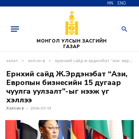
MN
ENG
МОНГОЛ УЛСЫН ЗАСГИЙН
ГАЗАР
»
»
эхлэл
хэлсэн үг
ерөнхий сайд ж.эрдэнэбат “ази, европын бизнесийн 15 дугаар чуулга уулзалт”-ыг нээж үг хэллээ
Ерөнхий сайд Ж.Эрдэнэбат “Ази,
Европын бизнесийн 15 дугаар
чуулга уулзалт”-ыг нээж үг
хэллээ
Хэлсэн үг
2016-07-13