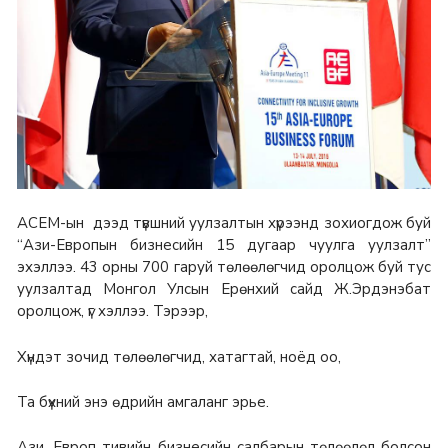
АСЕМ-ын дээд түвшний уулзалтын хүрээнд зохиогдож буй
“Ази-Европын бизнесийн 15 дугаар чуулга уулзалт”
эхэллээ. 43 орны 700 гаруй төлөөлөгчид оролцож буй тус
уулзалтад Монгол Улсын Ерөнхий сайд Ж.Эрдэнэбат
оролцож, үг хэллээ. Тэрээр,
Хүндэт зочид төлөөлөгчид, хатагтай, ноёд оо,
Та бүхний энэ өдрийн амгаланг эрье.
Ази, Европ тивийн бизнесийн салбарын төлөөлөл болсон