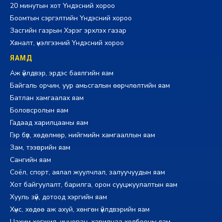
20 минутын хот Үндэсний хороо
Боомтын сэргэлтийн Үндэсний хороо
Засгийн газрын Хэрэг эрхлэх газар
Хяналт, үнэлгээний Үндэсний хороо
ЯАМД
Аж үйлдвэр, эрдэс баялгийн яам
Байгаль орчин, уур амьсгалын өөрчлөлтийн яам
Батлан хамгаалах яам
Боловсролын яам
Гадаад харилцааны яам
Гэр бүл, хөдөлмөр, нийгмийн хамгааллын яам
Зам, тээврийн яам
Сангийн яам
Соёл, спорт, аялал жуулчлал, залуучуудын яам
Хот байгуулалт, барилга, орон сууцжуулалтын яам
Хууль зүй, дотоод хэргийн яам
Хүнс, хөдөө аж ахуй, хөнгөн үйлдвэрийн яам
Цахим хөгжил, инновац, харилцаа холбооны яам