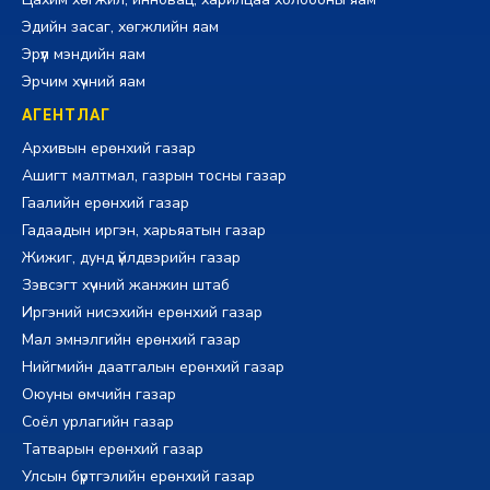
Эдийн засаг, хөгжлийн яам
Эрүүл мэндийн яам
Эрчим хүчний яам
АГЕНТЛАГ
Архивын ерөнхий газар
Ашигт малтмал, газрын тосны газар
Гаалийн ерөнхий газар
Гадаадын иргэн, харьяатын газар
Жижиг, дунд үйлдвэрийн газар
Зэвсэгт хүчний жанжин штаб
Иргэний нисэхийн ерөнхий газар
Мал эмнэлгийн ерөнхий газар
Нийгмийн даатгалын ерөнхий газар
Оюуны өмчийн газар
Соёл урлагийн газар
Татварын ерөнхий газар
Улсын бүртгэлийн ерөнхий газар