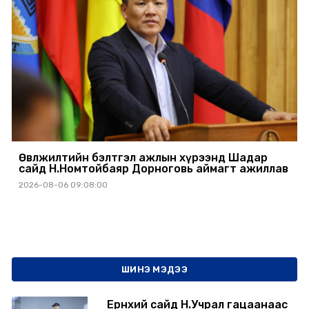
Өвөлжилтийн бэлтгэл ажлын хүрээнд Шадар
сайд Н.Номтойбаяр Дорноговь аймагт ажиллав
2026-08-06 09:08:00
ШИНЭ МЭДЭЭ
Ерөнхий сайд Н.Учрал гацаанаас