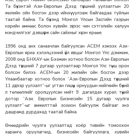
Та бүхэнтэй Ази-Европын Дээд түвшний уулзалтын 20
жилийн ойн босгон дээр ийнхүү уулзаж байгаадаа туйлын
таатай байна. Та бүхэнд Монгол Улсын Засгийн газрын
нэрийн өмнөөс болон хувийн зүгээс чин сэтгэлийн халуун
мэндчилгээг дэвшүүлж сайн сайхныг хүсэн ерөөе.
1996 онд анх санаачлан байгуулсан АСЕМ хэмээх Ази-
Европын яриа хэлэлцээний үйл явцыг Монгол Улс дэмжиж,
2008 онд БНХАУ-ын Бээжин хотноо болсон Ази-Европын
Дээд түвшний 7 дугаар уулзалтаар Монгол Улс түнш орон
болсон билээ. АСЕМ-ын 20 жилийн ойн босгон дээр
Улаанбаатар хотноо болох “Ази-Европын Дээд түвшний
11 дүгээр уулзалт”-ыг угтан гишүүн орнуудын нийгмийн бүхий
л төлөөллийг оролцуулсан нийт 9 дагалдах хурал, түүний
дотор “Ази, Европын Бизнесийн 15 дугаар чуулга
уулзалт”-ыг амжилттай зохион байгуулж байгааг энэ
дашрамд дурдахад таатай байна.
Өнөөдрийн чуулга уулзалтад хоёр тивийн томоохон
хөрөнгө оруулагчид, бизнесийн байгууллага, хувийн