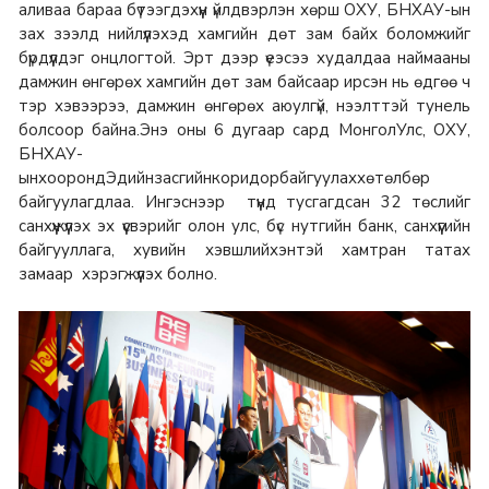
аливаа бараа бүтээгдэхүүн үйлдвэрлэн хөрш ОХУ, БНХАУ-ын
зах зээлд нийлүүлэхэд хамгийн дөт зам байх боломжийг
бүрдүүлдэг онцлогтой. Эрт дээр үеэсээ худалдаа наймааны
дамжин өнгөрөх хамгийн дөт зам байсаар ирсэн нь өдгөө ч
тэр хэвээрээ, дамжин өнгөрөх аюулгүй, нээлттэй тунель
болсоор байна.Энэ оны 6 дугаар сард МонголУлс, ОХУ,
БНХАУ-
ынхоорондЭдийнзасгийнкоридорбайгуулаххөтөлбөр
байгуулагдлаа. Ингэснээр түүнд тусгагдсан 32 төслийг
санхүүжүүлэх эх үүсвэрийг олон улс, бүс нутгийн банк, санхүүгийн
байгууллага, хувийн хэвшлийхэнтэй хамтран татах
замаар хэрэгжүүлэх болно.