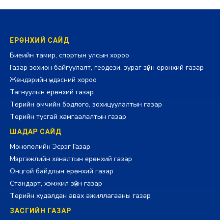
ЕРӨНХИЙ САЙД
Биеийн тамир, спортын улсын хороо
Газар зохион байгуулалт, геодези, зураг зүйн ерөнхий газар
Жендэрийн үндэсний хороо
Тагнуулын ерөнхий газар
Төрийн өмчийн бодлого, зохицуулалтын газар
Төрийн тусгай хамгаалалтын газар
ШАДАР САЙД
Монополийн Эсрэг Газар
Мэргэжлийн хяналтын ерөнхий газар
Онцгой байдлын ерөнхий газар
Стандарт, хэмжил зүйн газар
Төрийн худалдан авах ажиллагааны газар
ЗАСГИЙН ГАЗАР