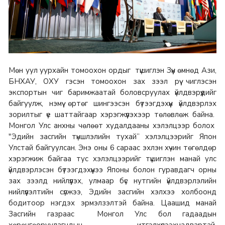
Мөн уул уурхайн томоохон ордыг түшиглэн Зүүн өмнөд Ази,
БНХАУ, ОХУ гэсэн томоохон зах зээл рүү чиглэсэн
экспортын чиг баримжаатай боловсруулах үйлдвэрүүдийг
байгуулж, нэмүү өртөг шингээсэн бүтээгдэхүүн үйлдвэрлэх
зорилтыг үе шаттайгаар хэрэгжүүлэхээр төлөвлөж байна.
Монгол Улс анхны чөлөөт худалдааны хэлэлцээр болох
"Эдийн засгийн түншлэлийн тухай” хэлэлцээрийг Япон
Улстай байгуулсан. Энэ оны 6 сараас эхлэн хүчин төгөлдөр
хэрэгжиж байгаа тус хэлэлцээрийг түшиглэн манай улс
үйлдвэрлэсэн бүтээгдэхүүнээ Японы болон гуравдагч орны
зах зээлд нийлүүлэх, улмаар бүс нутгийн үйлдвэрлэлийн
нийлүүлэлтийн сүлжээ, Эдийн засгийн хэлхээ холбоонд
бодитоор нэгдэх эрмэлзэлтэй байна. Цаашид манай
Засгийн газраас Монгол Улс бол гадаадын