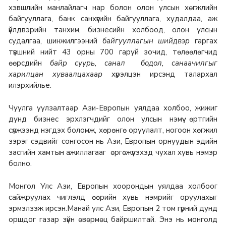
хэвшлийн манлайлагч нар болон олон улсын хөгжлийн
байгууллага, банк санхүүгийн байгууллага, худалдаа, аж
үйлдвэрийн танхим, бизнесийн холбоод, олон улсын
судалгаа, шинжилгээний
байгууллагын шийдвэр
гаргах
түвшний нийт 43 орны 700 гаруй зочид, төлөөлөгчид
өөрсдийн
байр суурь, санал бодол, санаачилгыг
харилцан хуваалцахаар
хүрэлцэн ирсэнд талархал
илэрхийлье.
Чуулга уулзалтаар Ази-Европын уялдаа холбоо, жижиг
дунд бизнес эрхлэгчдийг олон улсын нэмүү өртгийн
сүлжээнд нэгдэх боломж, хөрөнгө оруулалт, ногоон хөгжил
зэрэг сэдвийг сонгосон нь Ази, Европын орнуудын эдийн
засгийн хамтын ажиллагааг өргөжүүлэхэд чухал хувь нэмэр
болно.
Монгол Улс Ази, Европын хоорондын уялдаа холбоог
сайжруулах чиглэлд өөрийн хувь нэмрийг оруулахыг
эрмэлзэж ирсэн.Манай улс Ази, Европын 2 том гүрний дунд
оршдог газар зүйн өвөрмөц байршилтай. Энэ нь монголд