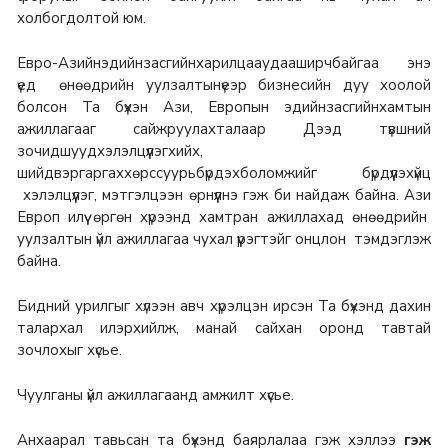
холбогдолтой юм.
Евро-Азийнэдийнзасгийнхарилцааудааширчбайгаа энэ
үед өнөөдрийн уулзалтынүеэр бизнесийн дуу хоолой
болсон Та бүхэн Ази, Европын эдийнзасгийнхамтын
ажиллагааг сайжруулахталаар Дээд түвшний
зочидшуудхэлэлцүүлэгхийх,
шийдвэргаргаххөрссуурьбүрдэхболомжийг бүрдүүлэхүйц
хэлэлцүүлэг, мэтгэлцээн өрнүүлнэ гэж би найдаж байна. Ази
Европ илүү өргөн хүрээнд хамтран ажиллахад өнөөдрийн
уулзалтын үйл ажиллагаа чухал үүрэгтэйг онцлон тэмдэглэж
байна.
Бидний урилгыг хүлээн авч хүрэлцэн ирсэн Та бүхэнд дахин
талархал илэрхийлж, манай сайхан оронд тавтай
зочлохыг хүсье.
Чуулганы үйл ажиллагаанд амжилт хүсье.
Анхаарал тавьсан та бүхэнд баярлалаа гэж хэллээ
гэж