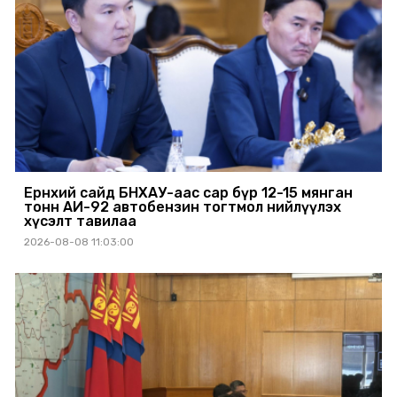
Ерөнхий сайд БНХАУ-аас сар бүр 12-15 мянган
тонн АИ-92 автобензин тогтмол нийлүүлэх
хүсэлт тавилаа
2026-08-08 11:03:00