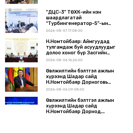
"ДЦС-3” ТӨХК-ийн нэн
шаардлагатай
“Турбингенератор-5”-ын
шинэчлэлийн төсвийг
2026-08-07 17:08:00
шийдвэрлэхээр болов
Н.Номтойбаяр: Аймгуудад
тулгамдаж буй асуудлуудыг
долоо хоног бүр Засгийн
газрын хуралдаанд
2026-08-06 16:26:00
танилцуулж, шийдвэрлүүлнэ
Өвөлжилтийн бэлтгэл ажлын
хүрээнд Шадар сайд
Н.Номтойбаяр Дорноговь
аймагт ажиллав
2026-08-06 09:08:00
Өвөлжилтийн бэлтгэл ажлын
хүрээнд Шадар сайд
Н.Номтойбаяр Дорнод,
Сүхбаатар аймагт ажиллав
2026-08-05 17:30:00