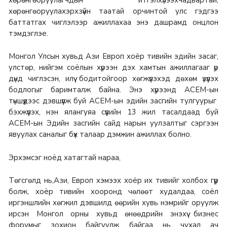
хөрөнгөоруулагчдын итгэлхүлээхчадвартай,
хөрөнгөоруулахэрхзүйн таатай орчинтой улс гэдгээ
баттатгах чиглэлээр ажиллахаа энэ дашрамд онцлон
тэмдэглэе.
Монгол Улсын хувьд Ази Европ хоёр тивийн эдийн засаг,
улстөр, нийгэм соёлын хүрээн дэх хамтын ажиллагааг үр
дүнд чиглэсэн, илүү бодитойгоор хөгжүүлэхэд дөхөм үзүүлэх
бодлогыг баримталж байна. Энэ хүрээнд АСЕМ-ын
түншүүдээс дэвшүүлж буй АСЕМ-ын эдийн засгийн тулгуурыг
бэхжүүлэх, нэн ялангуяа сүүүлийн 13 жил тасалдаад буй
АСЕМ-ын Эдийн засгийн сайд нарын уулзалтыг сэргээн
явуулах саналыг бүх талаар дэмжин ажиллах болно.
Эрхэмсэг ноёд хатагтай нараа,
Төгсгөлд нь,Ази, Европ хэмээх хоёр их тивийг холбох гүүр
болж, хоёр тивийн хооронд чөлөөт худалдаа, соёл
иргэншлийн хөгжил дэвшилд өөрийн хувь нэмрийг оруулж
ирсэн Монгол орны хувьд өнөөдрийн энэхүү бизнес
форумыг зохион байгуулж байгаа нь чухал ач