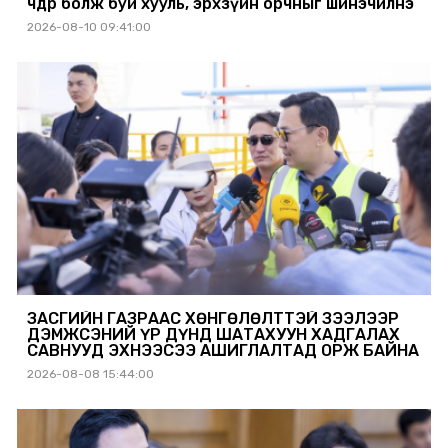
чөдөр болж буй хууль, эрхзүйн орчныг шинэчилнэ
2026-08-10 09:41:00
ЗАСГИЙН ГАЗРААС ХӨНГӨЛӨЛТТЭЙ ЗЭЭЛЭЭР
ДЭМЖСЭНИЙ ҮР ДҮНД ШАТАХУУН ХАДГАЛАХ
САВНУУД ЭХНЭЭСЭЭ АШИГЛАЛТАД ОРЖ БАЙНА
2026-08-08 15:44:00