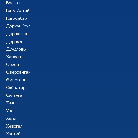
Булган
Говь-Алтай
Говьсүмбэр
Дархан-Уул
Дорноговь
Дорнод
Дундговь
Завхан
Орхон
Өвөрхангай
Өмнөговь
Сүхбаатар
Сэлэнгэ
Төв
Увс
Ховд
Хөвсгөл
Хэнтий