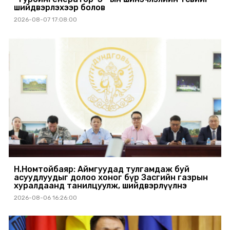
шийдвэрлэхээр болов
2026-08-07 17:08:00
Н.Номтойбаяр: Аймгуудад тулгамдаж буй
асуудлуудыг долоо хоног бүр Засгийн газрын
хуралдаанд танилцуулж, шийдвэрлүүлнэ
2026-08-06 16:26:00