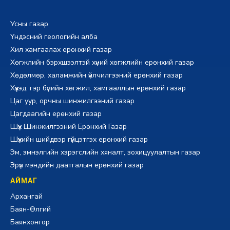
Усны газар
Үндэсний геологийн алба
Хил хамгаалах ерөнхий газар
Хөгжлийн бэрхшээлтэй хүний хөгжлийн ерөнхий газар
Хөдөлмөр, халамжийн үйлчилгээний ерөнхий газар
Хүүхэд, гэр бүлийн хөгжил, хамгааллын ерөнхий газар
Цаг уур, орчны шинжилгээний газар
Цагдаагийн ерөнхий газар
Шүүх Шинжилгээний Ерөнхий Газар
Шүүхийн шийдвэр гүйцэтгэх ерөнхий газар
Эм, эмнэлгийн хэрэгслийн хяналт, зохицуулалтын газар
Эрүүл мэндийн даатгалын ерөнхий газар
АЙМАГ
Архангай
Баян-Өлгий
Баянхонгор