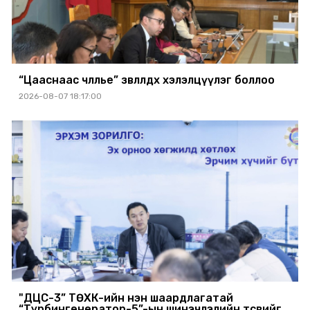
“Цааснаас чөлөөлье” зөвлөлдөх хэлэлцүүлэг боллоо
2026-08-07 18:17:00
"ДЦС-3” ТӨХК-ийн нэн шаардлагатай
“Турбингенератор-5”-ын шинэчлэлийн төсвийг