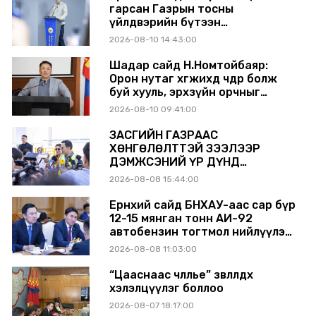
гарсан Газрын тосны
үйлдвэрийн бүтээн
байгуулалтыг тасралтгүй
2026-08-10 14:43:00
үргэлжлүүлж, түүхий эдийн
хангамжийг баталгаажуулах
Шадар сайд Н.Номтойбаяр:
үүрэг өгөв
Орон нутаг хөгжихөд чөдөр болж
буй хууль, эрхзүйн орчныг
шинэчилнэ
2026-08-10 09:41:00
ЗАСГИЙН ГАЗРААС
ХӨНГӨЛӨЛТТЭЙ ЗЭЭЛЭЭР
ДЭМЖСЭНИЙ ҮР ДҮНД
ШАТАХУУН ХАДГАЛАХ САВНУУД
2026-08-08 15:44:00
ЭХНЭЭСЭЭ АШИГЛАЛТАД ОРЖ
БАЙНА
Ерөнхий сайд БНХАУ-аас сар бүр
12-15 мянган тонн АИ-92
автобензин тогтмол нийлүүлэх
хүсэлт тавилаа
2026-08-08 11:03:00
“Цааснаас чөлөөлье” зөвлөлдөх
хэлэлцүүлэг боллоо
2026-08-07 18:17:00