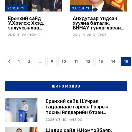
ХЭЛСЭН ҮГ
ХЭЛСЭН ҮГ
Ерөнхий сайд
Анхдугаар Үндсэн
У.Хүрэлсүх: Хүүхэд,
хуулиа баталж,
залуусынхаа
БНМАУ тунхагласан
ирээдүйд хувь нэмэр
ойн өдрийг
2017-11-25 21:32:12
2017-11-25 17:00:03
болох үйл ажиллагаа,
тохиолдуулан
бодлого,
Ерөнхий сайд
хөтөлбөрүүдийг
Ухнаагийн Хүрэлсүх
дэмжиж ажиллана
мэндчилгээ
дэвшүүллээ
Prev
1
2
...
9
10
11
12
13
14
15
ШИНЭ МЭДЭЭ
Ерөнхий сайд Н.Учрал
гацаанаас гарсан Газрын
тосны үйлдвэрийн бүтээн
байгуулалтыг тасралтгүй
2026-08-10 14:43:00
үргэлжлүүлж, түүхий эдийн
хангамжийг баталгаажуулах
Шадар сайд Н.Номтойбаяр: