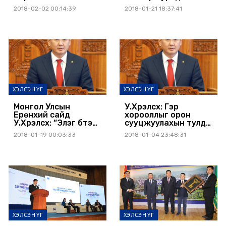
салбарын хөгжлийн
байгаагүй их
2018-02-02 00:14:39
2018-01-21 18:37:41
зорилтуудыг бүрэн
хэмжээний бүтээн
дүүрэн хэрэгжүүлэхийн
байгуулалт өрнөнө
төлөө чармайн
ажиллана
ХЭЛСЭН ҮГ
ХЭЛСЭН ҮГ
Монгол Улсын
У.Хүрэлсүх: Гэр
Ерөнхий сайд
хорооллыг орон
У.Хүрэлсүх: “Элэг бүтэн
сууцжуулахын тулд
Монгол”
ипотекийн зээлийг
2018-01-19 00:03:33
2018-01-04 23:48:31
хөтөлбөрийн
үргэлжлүүлнэ
хэрэгжилтийг
эрчимжүүлнэ
ХЭЛСЭН ҮГ
ХЭЛСЭН ҮГ