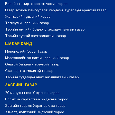
Биеийн тамир, спортын улсын хороо
Газар зохион байгуулалт, геодези, зураг зүйн ерөнхий газар
Жендэрийн үндэсний хороо
Тагнуулын ерөнхий газар
Төрийн өмчийн бодлого, зохицуулалтын газар
Төрийн тусгай хамгаалалтын газар
ШАДАР САЙД
Монополийн Эсрэг Газар
Мэргэжлийн хяналтын ерөнхий газар
Онцгой байдлын ерөнхий газар
Стандарт, хэмжил зүйн газар
Төрийн худалдан авах ажиллагааны газар
ЗАСГИЙН ГАЗАР
20 минутын хот Үндэсний хороо
Боомтын сэргэлтийн Үндэсний хороо
Засгийн газрын Хэрэг эрхлэх газар
Хяналт, үнэлгээний Үндэсний хороо