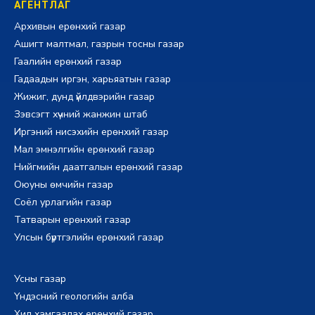
АГЕНТЛАГ
Архивын ерөнхий газар
Ашигт малтмал, газрын тосны газар
Гаалийн ерөнхий газар
Гадаадын иргэн, харьяатын газар
Жижиг, дунд үйлдвэрийн газар
Зэвсэгт хүчний жанжин штаб
Иргэний нисэхийн ерөнхий газар
Мал эмнэлгийн ерөнхий газар
Нийгмийн даатгалын ерөнхий газар
Оюуны өмчийн газар
Соёл урлагийн газар
Татварын ерөнхий газар
Улсын бүртгэлийн ерөнхий газар
Усны газар
Үндэсний геологийн алба
Хил хамгаалах ерөнхий газар