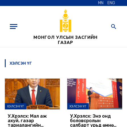
MN
ENG
МОНГОЛ УЛСЫН ЗАСГИЙН
ГАЗАР
ХЭЛСЭН ҮГ
ХЭЛСЭН ҮГ
ХЭЛСЭН ҮГ
У.Хүрэлсүх: Мал аж
У.Хүрэлсүх: Энэ онд
ахуй, газар
боловсролын
тариалангийн
салбарт урьд өмнө