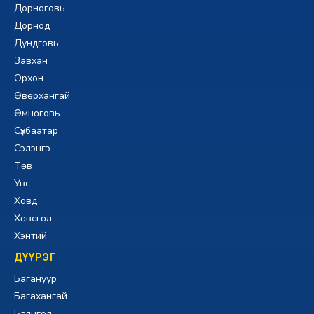
Дорноговь
Дорнод
Дундговь
Завхан
Орхон
Өвөрхангай
Өмнөговь
Сүхбаатар
Сэлэнгэ
Төв
Увс
Ховд
Хөвсгөл
Хэнтий
ДҮҮРЭГ
Багануур
Багахангай
Баянгол