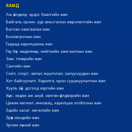
ЯАМД
Аж үйлдвэр, эрдэс баялгийн яам
Байгаль орчин, уур амьсгалын өөрчлөлтийн яам
Батлан хамгаалах яам
Боловсролын яам
Гадаад харилцааны яам
Гэр бүл, хөдөлмөр, нийгмийн хамгааллын яам
Зам, тээврийн яам
Сангийн яам
Соёл, спорт, аялал жуулчлал, залуучуудын яам
Хот байгуулалт, барилга, орон сууцжуулалтын яам
Хууль зүй, дотоод хэргийн яам
Хүнс, хөдөө аж ахуй, хөнгөн үйлдвэрийн яам
Цахим хөгжил, инновац, харилцаа холбооны яам
Эдийн засаг, хөгжлийн яам
Эрүүл мэндийн яам
Эрчим хүчний яам