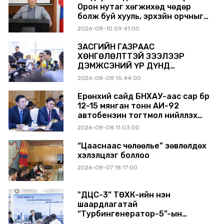
үүрэг өгөв
Орон нутаг хөгжихөд чөдөр
болж буй хууль, эрхзүйн орчныг
шинэчилнэ
2026-08-10 09:41:00
ЗАСГИЙН ГАЗРААС
ХӨНГӨЛӨЛТТЭЙ ЗЭЭЛЭЭР
ДЭМЖСЭНИЙ ҮР ДҮНД
ШАТАХУУН ХАДГАЛАХ САВНУУД
2026-08-08 15:44:00
ЭХНЭЭСЭЭ АШИГЛАЛТАД ОРЖ
БАЙНА
Ерөнхий сайд БНХАУ-аас сар бүр
12-15 мянган тонн АИ-92
автобензин тогтмол нийлүүлэх
хүсэлт тавилаа
2026-08-08 11:03:00
“Цааснаас чөлөөлье” зөвлөлдөх
хэлэлцүүлэг боллоо
2026-08-07 18:17:00
"ДЦС-3” ТӨХК-ийн нэн
шаардлагатай
“Турбингенератор-5”-ын
шинэчлэлийн төсвийг