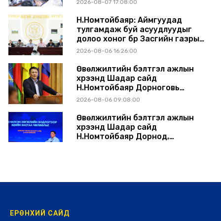
2026-08-07 17:08:00
шийдвэрлэхээр болов
Н.Номтойбаяр: Аймгуудад
тулгамдаж буй асуудлуудыг
долоо хоног бүр Засгийн газрын
хуралдаанд танилцуулж,
2026-08-06 16:26:00
шийдвэрлүүлнэ
Өвөлжилтийн бэлтгэл ажлын
хүрээнд Шадар сайд
Н.Номтойбаяр Дорноговь
аймагт ажиллав
2026-08-06 09:08:00
Өвөлжилтийн бэлтгэл ажлын
хүрээнд Шадар сайд
Н.Номтойбаяр Дорнод,
Сүхбаатар аймагт ажиллав
2026-08-05 17:30:00
ЕРӨНХИЙ САЙД