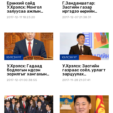
Ерөнхий сайд
Г.Занданшатар:
У.Хүрэлсүх: Монгол
Засгийн газар
залуусаа ажлын
иргэдээ өөрийн
байраар хангаж,
өмчийн газрын
2017-12-11 18:23:20
2017-12-07 21:38:31
гадаадаас авдаг
мэдээллээ гар
ажилчдын тоог 50
утсаараа авах
хувиас дээш
боломжтой болголоо
бууруулна
ХЭЛСЭН ҮГ
ХЭЛСЭН ҮГ
У.Хүрэлсүх: Гадаад
У.Хүрэлсүх: Засгийн
бодлогын үндсэн
газраас соёл, урлагт
зорилгыг хангахын
зарцуулах
төлөө манай Засгийн
санхүүжилтийг
2017-12-01 00:38:55
2017-11-28 21:07:41
газар ажиллах
нэмэгдүүлэхэд онцгой
болно
анхаарна