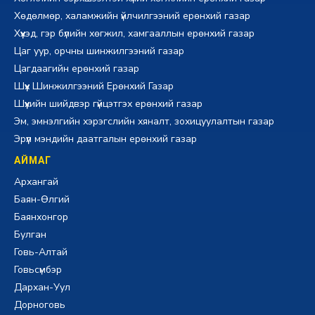
Хөдөлмөр, халамжийн үйлчилгээний ерөнхий газар
Хүүхэд, гэр бүлийн хөгжил, хамгааллын ерөнхий газар
Цаг уур, орчны шинжилгээний газар
Цагдаагийн ерөнхий газар
Шүүх Шинжилгээний Ерөнхий Газар
Шүүхийн шийдвэр гүйцэтгэх ерөнхий газар
Эм, эмнэлгийн хэрэгслийн хяналт, зохицуулалтын газар
Эрүүл мэндийн даатгалын ерөнхий газар
АЙМАГ
Архангай
Баян-Өлгий
Баянхонгор
Булган
Говь-Алтай
Говьсүмбэр
Дархан-Уул
Дорноговь