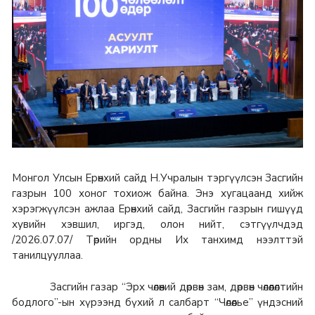
Монгол Улсын Ерөнхий сайд Н.Учралын тэргүүлсэн Засгийн
газрын 100 хоног тохиож байна. Энэ хугацаанд хийж
хэрэгжүүлсэн ажлаа Ерөнхий сайд, Засгийн газрын гишүүд
хувийн хэвшил, иргэд, олон нийт, сэтгүүлчдэд
/2026.07.07/ Төрийн ордны Их танхимд нээлттэй
танилцууллаа.
Засгийн газар “Эрх чөлөөний дөрвөн зам, дөрвөн чөлөөлөлтийн
бодлого”-ын хүрээнд бүхий л салбарт “Чөлөөлье” үндэсний