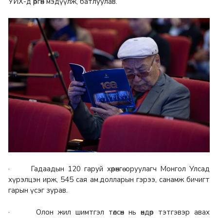
УИХ-д өргөн мэдүүлж, батлуулав.
· Гадаадын 120 гаруй хөрөнгө оруулагч Монгол Улсад
хүрэлцэн ирж, 545 сая ам.долларын гэрээ, санамж бичигт
гарын үсэг зурав.
· Олон жил шимтгэл төлсөн нь өндөр тэтгэвэр авах