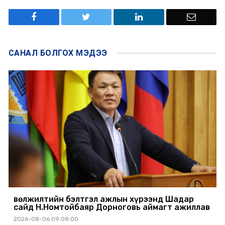
САНАЛ БОЛГОХ
МЭДЭЭ
Өвөлжилтийн бэлтгэл ажлын хүрээнд Шадар
сайд Н.Номтойбаяр Дорноговь аймагт ажиллав
2026-08-06 09:08:00