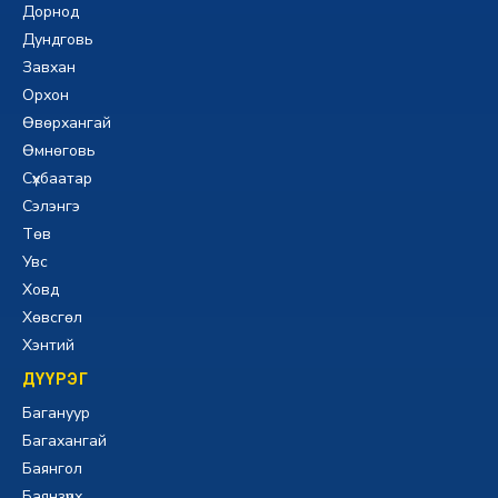
Дорнод
Дундговь
Завхан
Орхон
Өвөрхангай
Өмнөговь
Сүхбаатар
Сэлэнгэ
Төв
Увс
Ховд
Хөвсгөл
Хэнтий
ДҮҮРЭГ
Багануур
Багахангай
Баянгол
Баянзүрх