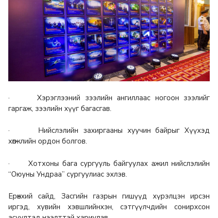
· Хэрэглээний зээлийн ангиллаас ногоон зээлийг
гаргаж, зээлийн хүүг багасгав.
· Нийслэлийн захиргааны хуучин байрыг Хүүхэд
хөгжлийн ордон болгов.
· Хотхоны бага сургууль байгуулах ажил нийслэлийн
“Оюуны Ундраа” сургуулиас эхлэв.
Ерөнхий сайд, Засгийн газрын гишүүд хүрэлцэн ирсэн
иргэд, хувийн хэвшлийнхэн, сэтгүүлчдийн сонирхсон
асуултад нээлттэй хариулав.