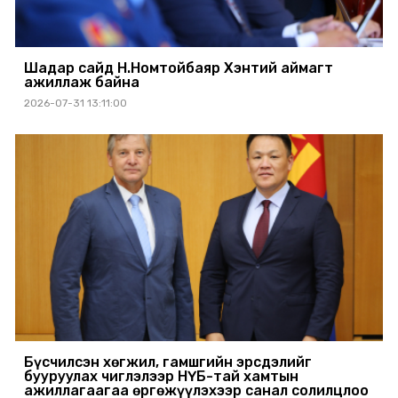
Шадар сайд Н.Номтойбаяр Хэнтий аймагт
ажиллаж байна
2026-07-31 13:11:00
Бүсчилсэн хөгжил, гамшгийн эрсдэлийг
бууруулах чиглэлээр НҮБ-тай хамтын
ажиллагаагаа өргөжүүлэхээр санал солилцлоо