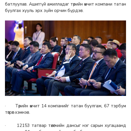
батлуулав. Ашиггүй ажилладаг төрийн өмчит компани татан
буулгах хууль эрх зүйн орчин бүрдэв.
· Төрийн өмчит 14 компанийг татан буулгаж, 67 тэрбум
төгрөг хэмнэв.
· 12153 татвар төлөгчийн дансыг нэг сарын хугацаанд