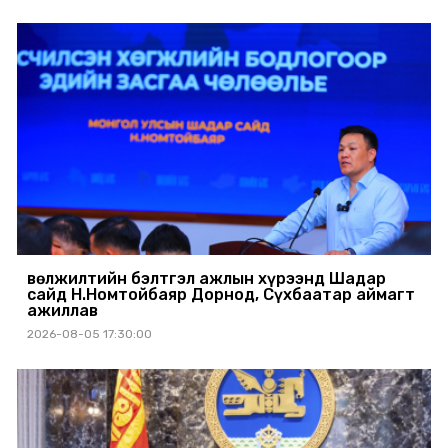
Өвөлжилтийн бэлтгэл ажлын хүрээнд Шадар
сайд Н.Номтойбаяр Дорнод, Сүхбаатар аймагт
ажиллав
2026-08-05 17:30:00