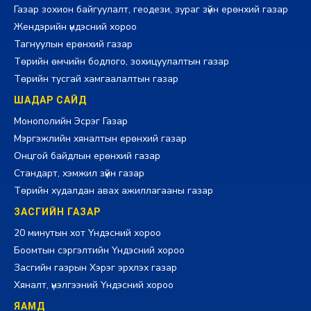
Газар зохион байгуулалт, геодези, зураг зүйн ерөнхий газар
Жендэрийн үндэсний хороо
Тагнуулын ерөнхий газар
Төрийн өмчийн бодлого, зохицуулалтын газар
Төрийн тусгай хамгаалалтын газар
ШАДАР САЙД
Монополийн Эсрэг Газар
Мэргэжлийн хяналтын ерөнхий газар
Онцгой байдлын ерөнхий газар
Стандарт, хэмжил зүйн газар
Төрийн худалдан авах ажиллагааны газар
ЗАСГИЙН ГАЗАР
20 минутын хот Үндэсний хороо
Боомтын сэргэлтийн Үндэсний хороо
Засгийн газрын Хэрэг эрхлэх газар
Хяналт, үнэлгээний Үндэсний хороо
ЯАМД