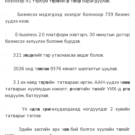
нээснээр 91 тэрбум төгрөгийн өр төлбөр барагдуулав.
· Бизнесээ мэдэгдээд эхэлдэг болсноор 739 бизнес
үүдээ нээв.
· E-business 2.0 платформ нэвтэрч, 30 минутын дотор
бизнесээ эхлүүлэх боломж бүрдэв.
· 321 зөвшөөрлийг гар утаснаасаа авдаг болов.
· 2026 онд төлөвлөсөн 9376 хяналт шалгалтыг цуцлав.
· 3.1 их наяд төгрөгийн татвараас иргэн, ААН-үүдээ чөлөөлөх
татварын хуулиудын нэмэлт, өөрчлөлтийн төслийг УИХ-д өргөн
мэдүүлж, батлуулав.
· Үл хөдлөх хөрөнгө худалдахад ногдуулдаг 2 хувийн
татварыг тэглэв.
· Эдийн засгийн эрх чөлөөг бий болгох хуулийн төслийг