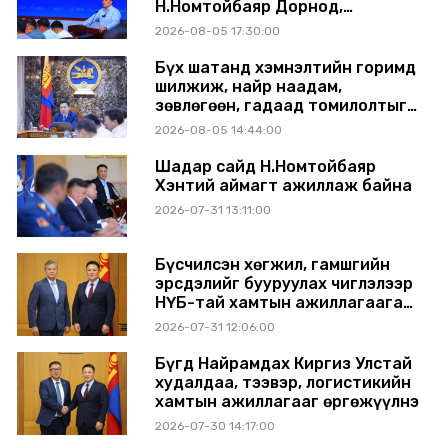
Н.Номтойбаяр Дорнод,
Сүхбаатар аймагт ажиллав
2026-08-05 17:30:00
Бүх шатанд хэмнэлтийн горимд
шилжиж, найр наадам,
зөвлөгөөн, гадаад томилолтыг
хориглолоо
2026-08-05 14:44:00
Шадар сайд Н.Номтойбаяр
Хэнтий аймагт ажиллаж байна
2026-07-31 13:11:00
Бүсчилсэн хөгжил, гамшгийн
эрсдэлийг бууруулах чиглэлээр
НҮБ-тай хамтын ажиллагаагаа
өргөжүүлэхээр санал солилцлоо
2026-07-31 12:06:00
Бүгд Найрамдах Киргиз Улстай
худалдаа, тээвэр, логистикийн
хамтын ажиллагааг өргөжүүлнэ
2026-07-30 14:17:00