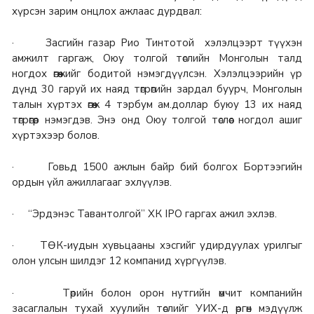
хүрсэн зарим онцлох ажлаас дурдвал:
· Засгийн газар Рио Тинтотой хэлэлцээрт түүхэн
амжилт гаргаж, Оюу толгой төслийн Монголын талд
ногдох өгөөжийг бодитой нэмэгдүүлсэн. Хэлэлцээрийн үр
дүнд 30 гаруй их наяд төгрөгийн зардал буурч, Монголын
талын хүртэх өгөөж 4 тэрбум ам.доллар буюу 13 их наяд
төгрөгөөр нэмэгдэв. Энэ онд Оюу толгой төслөөс ногдол ашиг
хүртэхээр болов.
· Говьд 1500 ажлын байр бий болгох Бортээгийн
ордын үйл ажиллагааг эхлүүлэв.
· “Эрдэнэс Тавантолгой” ХК IPO гаргах ажил эхлэв.
· ТӨК-иудын хувьцааны хэсгийг удирдуулах урилгыг
олон улсын шилдэг 12 компанид хүргүүлэв.
· Төрийн болон орон нутгийн өмчит компанийн
засаглалын тухай хуулийн төслийг УИХ-д өргөн мэдүүлж