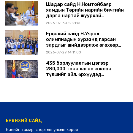
Шадар сайд Н.Номтойбаяр
яамдын Төрийн нарийн бичгийн
дарга нартай шуурхай
хуралдлаа
2026-07-30 12:21:00
Ерөнхий сайд Н.Учрал
олимпиадын хүрээнд гарсан
зардлыг шийдвэрлэж өгөхөөр
болов
2026-07-29 14:11:00
435 борлуулалтын цэгээр
280,000 тонн хагас коксон
түлшийг айл, өрхүүдэд
борлуулна
2026-07-29 14:00:00
ЕРӨНХИЙ САЙД
Биеийн тамир, спортын улсын хороо