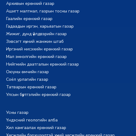
Архивын ерөнхий газар
Ашигт малтмал, газрын тосны газар
Гаалийн ерөнхий газар
Гадаадын иргэн, харьяатын газар
Жижиг, дунд үйлдвэрийн газар
Зэвсэгт хүчний жанжин штаб
Иргэний нисэхийн ерөнхий газар
Мал эмнэлгийн ерөнхий газар
Нийгмийн даатгалын ерөнхий газар
Оюуны өмчийн газар
Соёл урлагийн газар
Татварын ерөнхий газар
Улсын бүртгэлийн ерөнхий газар
Усны газар
Үндэсний геологийн алба
Хил хамгаалах ерөнхий газар
Хөгжлийн бэрхшээлтэй хүний хөгжлийн ерөнхий газар