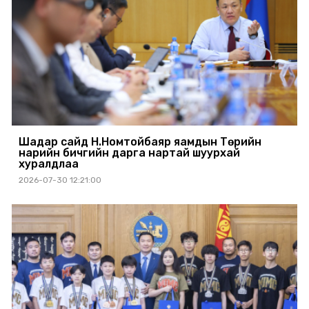
Шадар сайд Н.Номтойбаяр яамдын Төрийн
нарийн бичгийн дарга нартай шуурхай
хуралдлаа
2026-07-30 12:21:00