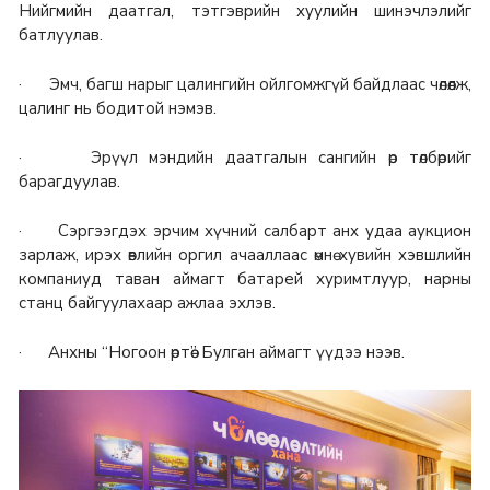
Нийгмийн даатгал, тэтгэврийн хуулийн шинэчлэлийг
батлуулав.
· Эмч, багш нарыг цалингийн ойлгомжгүй байдлаас чөлөөлж,
цалинг нь бодитой нэмэв.
· Эрүүл мэндийн даатгалын сангийн өр төлбөрийг
барагдуулав.
· Сэргээгдэх эрчим хүчний салбарт анх удаа аукцион
зарлаж, ирэх өвлийн оргил ачааллаас өмнө хувийн хэвшлийн
компаниуд таван аймагт батарей хуримтлуур, нарны
станц байгуулахаар ажлаа эхлэв.
· Анхны “Ногоон өртөө” Булган аймагт үүдээ нээв.