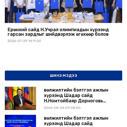
Ерөнхий сайд Н.Учрал олимпиадын хүрээнд
гарсан зардлыг шийдвэрлэж өгөхөөр болов
2026-07-29 14:11:00
ШИНЭ МЭДЭЭ
Өвөлжилтийн бэлтгэл ажлын
хүрээнд Шадар сайд
Н.Номтойбаяр Дорноговь
аймагт ажиллав
2026-08-06 09:08:00
Өвөлжилтийн бэлтгэл ажлын
хүрээнд Шадар сайд