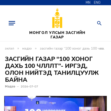
MN
ENG
МОНГОЛ УЛСЫН ЗАСГИЙН
ГАЗАР
»
»
эхлэл
мэдээ
засгийн газар “100 хоног дахь 100 чөлөөлөлт”-өө иргэд, олон нийтэд танилцуулж байна
ЗАСГИЙН ГАЗАР “100 ХОНОГ
ДАХЬ 100 ЧӨЛӨӨЛӨЛТ”-ӨӨ ИРГЭД,
ОЛОН НИЙТЭД ТАНИЛЦУУЛЖ
БАЙНА
Мэдээ
2026-07-07