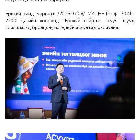
Ерөнхий сайд маргааш /2026.07.08/ МҮОНРТ-ээр 20:40-
23:00 цагийн хооронд “Ерөнхий сайдаас асууя” шууд
ярилцлагад оролцож, иргэдийн асуултад хариулна.