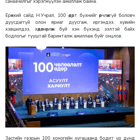
санаачилгыг хэрэгжүүлэн ажиллаж байна.
Ерөнхий сайд Н.Учрал, 100 өдөрт бүхнийг өөрчлөхгүй боловч
дуусдаггүй олон яриаг дуусгаж, иргэндээ, хувийн
хэвшилдээ, хөдөлмөрлөж буй хэн бүхэнд ээлтэй байх
бодлогыг тууштай баримталж ажиллаж буйг онцлов.
Засгийн газрын 100 хоногийн хугацаанд бодит үр дүнд