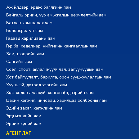
Аж үйлдвэр, эрдэс баялгийн яам
Байгаль орчин, уур амьсгалын өөрчлөлтийн яам
Батлан хамгаалах яам
Боловсролын яам
Гадаад харилцааны яам
Гэр бүл, хөдөлмөр, нийгмийн хамгааллын яам
Зам, тээврийн яам
Сангийн яам
Соёл, спорт, аялал жуулчлал, залуучуудын яам
Хот байгуулалт, барилга, орон сууцжуулалтын яам
Хууль зүй, дотоод хэргийн яам
Хүнс, хөдөө аж ахуй, хөнгөн үйлдвэрийн яам
Цахим хөгжил, инновац, харилцаа холбооны яам
Эдийн засаг, хөгжлийн яам
Эрүүл мэндийн яам
Эрчим хүчний яам
АГЕНТЛАГ