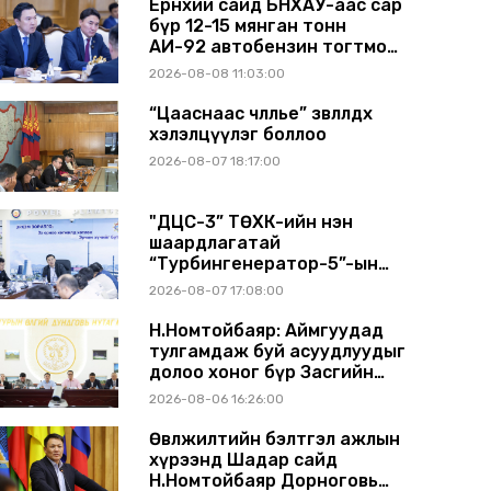
Ерөнхий сайд БНХАУ-аас сар
бүр 12-15 мянган тонн
АИ-92 автобензин тогтмол
нийлүүлэх хүсэлт тавилаа
2026-08-08 11:03:00
“Цааснаас чөлөөлье” зөвлөлдөх
хэлэлцүүлэг боллоо
2026-08-07 18:17:00
"ДЦС-3” ТӨХК-ийн нэн
шаардлагатай
“Турбингенератор-5”-ын
шинэчлэлийн төсвийг
2026-08-07 17:08:00
шийдвэрлэхээр болов
Н.Номтойбаяр: Аймгуудад
тулгамдаж буй асуудлуудыг
долоо хоног бүр Засгийн
газрын хуралдаанд
2026-08-06 16:26:00
танилцуулж, шийдвэрлүүлнэ
Өвөлжилтийн бэлтгэл ажлын
хүрээнд Шадар сайд
Н.Номтойбаяр Дорноговь