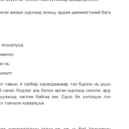
ангах ажлын хүрээнд энэхүү эрдэм шинжилгээний бага
 асуудлууд;
эмжлэл;
х нь;
рилалт
эл тавьж, 4 салбар хуралдаанаар тал бүрээс нь шүүн
й санал, бодлыг аль болох өргөн хүрээнд сонсож, ард
руулахад чиглэж байгаа юм. Одоо би хэлэлцэх гол
э товчхон хуваалцъя.
лт, хуримтлагдсан алдаа аль аль нь бий. Ардчилсан