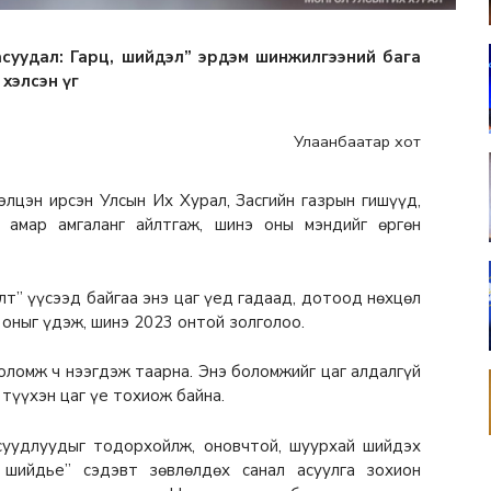
 асуудал: Гарц, шийдэл” эрдэм шинжилгээний бага
хэлсэн үг
Улаанбаатар хот
элцэн ирсэн Улсын Их Хурал, Засгийн газрын гишүүд,
 амар амгаланг айлтгаж, шинэ оны мэндийг өргөн
лт” үүсээд байгаа энэ цаг үед гадаад, дотоод нөхцөл
 оныг үдэж, шинэ 2023 онтой золголоо.
оломж ч нээгдэж таарна. Энэ боломжийг цаг алдалгүй
 түүхэн цаг үе тохиож байна.
суудлуудыг тодорхойлж, оновчтой, шуурхай шийдэх
ж шийдье” сэдэвт зөвлөлдөх санал асуулга зохион