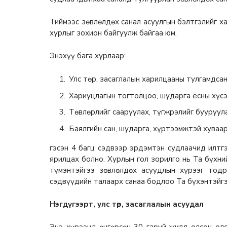
Тиймээс зөвлөлдөх санал асуулгын бэлтгэлийг х
хурлыг зохион байгуулж байгаа юм.
Энэхүү бага хурлаар:
Улс төр, засаглалын харилцааны тулгамдсан
Хариуцлагын тогтолцоо, шударга ёсны хүс
Төвлөрлийг сааруулах, түгжрэлийг бууруула
Баялгийн сан, шударга, хүртээмжтэй хуваа
гэсэн 4 багц сэдвээр эрдэмтэн судлаачид илтг
ярилцах болно. Хурлын гол зорилго нь Та бүхни
түмэнтэйгээ зөвлөлдөх асуудлын хүрээг тод
сэдвүүдийн талаарх санаа бодлоо Та бүхэнтэйгэ
Нэгдүгээрт, улс төр, засаглалын асуудал
Энэ хүрээнд өнгөрсөн 30 гаруй жилд олсон оло