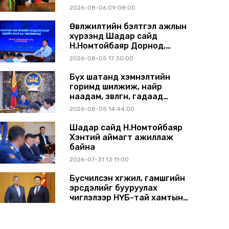
аймагт ажиллав
2026-08-06 09:08:00
Өвөлжилтийн бэлтгэл ажлын
хүрээнд Шадар сайд
Н.Номтойбаяр Дорнод,
Сүхбаатар аймагт ажиллав
2026-08-05 17:30:00
Бүх шатанд хэмнэлтийн
горимд шилжиж, найр
наадам, зөвлөгөөн, гадаад
томилолтыг хориглолоо
2026-08-05 14:44:00
Шадар сайд Н.Номтойбаяр
Хэнтий аймагт ажиллаж
байна
2026-07-31 13:11:00
Бүсчилсэн хөгжил, гамшгийн
эрсдэлийг бууруулах
чиглэлээр НҮБ-тай хамтын
ажиллагаагаа өргөжүүлэхээр
2026-07-31 12:06:00
санал солилцлоо