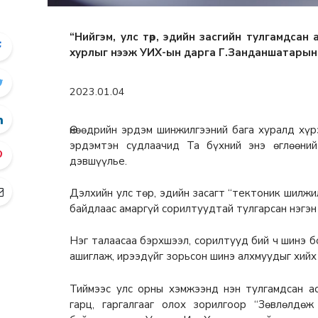
“Нийгэм, улс төр, эдийн засгийн тулгамдсан
хурлыг нээж УИХ-ын дарга Г.Занданшатарын 
2023.01.04
Өнөөдрийн эрдэм шинжилгээний бага хуралд хүр
эрдэмтэн судлаачид Та бүхний энэ өглөөний
дэвшүүлье.
Дэлхийн улс төр, эдийн засагт “тектоник шилжи
байдлаас амаргүй сорилтуудтай тулгарсан нэгэн
Нэг талаасаа бэрхшээл, сорилтууд бий ч шинэ б
ашиглаж, ирээдүйг зорьсон шинэ алхмуудыг хийх
Тиймээс улс орны хэмжээнд нэн тулгамдсан а
гарц, гаргалгааг олох зорилгоор “Зөвлөлдө