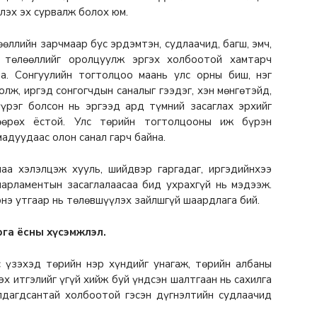
лэх эх сурвалж болох юм.
өөллийн зарчмаар бус эрдэмтэн, судлаачид, багш, эмч,
н төлөөллийг оролцуулж эргэх холбоотой хамтарч
а. Сонгуулийн тогтолцоо маань улс орны биш, нэг
олж, иргэд сонгогчдын саналыг гээдэг, хэн мөнгөтэйд,
үүрэг болсон нь эргээд ард түмний засаглах эрхийг
өөрөх ёстой. Улс төрийн тогтолцооны иж бүрэн
адуудаас олон санал гарч байна.
аа хэлэлцэж хууль, шийдвэр гаргадаг, иргэдийнхээ
парламентын засаглалаасаа бид ухрахгүй нь мэдээж.
нэ утгаар нь төлөвшүүлэх зайлшгүй шаардлага бий.
га ёсны хүсэмжлэл.
с үзэхэд төрийн нэр хүндийг унагаж, төрийн албаны
х итгэлийг үгүй хийж буй үндсэн шалтгаан нь сахилга
лдагдсантай холбоотой гэсэн дүгнэлтийн судлаачид