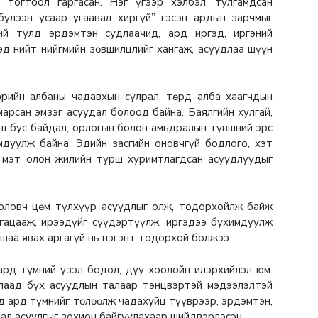
 тогтоол гаргасан. Нэг үгээр хэлбэл, тулгамдсан
бүлээн усаар угаавал хиргүй” гэсэн ардын зарчмыг
ий тулд эрдэмтэн судлаачид, ард иргэд, иргэний
ээд нийт нийгмийн зөвшилцлийг хангаж, асуудлаа шүүн
өрийн албаны чадавхын сулрал, төрд алба хаагчдын
марсан эмзэг асуудал болоод байна. Баялгийн хулгай,
эгш бус байдал, орлогын болон амьдралын түвшний эрс
мдуулж байна. Эдийн засгийн оновчгүй бодлого, хэт
х мэт олон жилийн турш хуримтлагдсан асуудлуудыг
боловч цөм түлхүүр асуудлыг олж, тодорхойлж байж
 гацааж, ирээдүйг сүүдэртүүлж, иргэдээ бухимдуулж
ашаа явах аргагүй нь нэгэнт тодорхой болжээ.
ард түмний үзэл бодол, дуу хоолойн илэрхийлэл юм.
глаад бүх асуудлын талаар тэнцвэртэй мэдээлэлтэй
д ард түмнийг төлөөлж чадахуйц түүврээр, эрдэмтэн,
ал асуулгыг зохион байгуулахаар шийдвэрлэсэн.