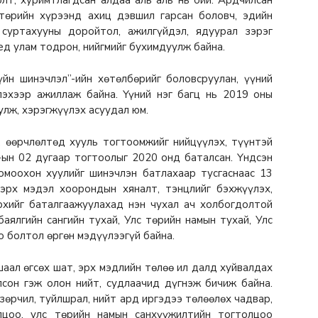
стөрийн хүрээнд ахиц дэвшил гарсан боловч, эдийн
 суртахууны доройтол, ажилгүйдэл, ядуурал зэрэг
д улам тодрон, нийгмийг бухимдуулж байна.
йн шинэчлэл”-ийн хөтөлбөрийг боловсруулан, үүний
лэхээр ажиллаж байна. Үүний нэг багц нь 2019 oны
улж, хэрэгжүүлэх асуудал юм.
, өөрчлөлтөд хууль тогтоомжийг нийцүүлэх, түүнтэй
-ын 02 дугаар тогтоолыг 2020 онд баталсан. Үндсэн
омоохон хуулийг шинэчлэн батлахаар тусгаснаас 13
 эрх мэдэл хоорондын хяналт, тэнцлийг бэхжүүлэх,
рхийг баталгаажуулахад нэн чухал ач холбогдолтой
аялгийн сангийн тухай, Улс төрийн намын тухай, Улс
 болтол өргөн мэдүүлээгүй байна.
шаал өгсөх шат, эрх мэдлийн төлөө ил далд хуйвалдах
олсон гэж олон нийт, судлаачид дүгнэж бичиж байна.
зөрчил, туйлшрал, нийт ард иргэдээ төлөөлөх чадвар,
лцоо, улс төрийн намын санхүүжилтийн тогтолцоо