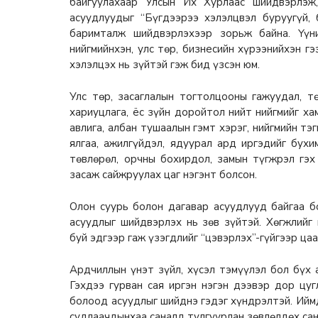
байгуулахаар Улсын Их Хурлаас шийдвэрлэж,
асуудлуудыг “Бүгдээрээ хэлэлцвэл буруугүй, 
баримталж шийдвэрлэхээр зорьж байна. Үүн
нийгмийнхэн, улс төр, бизнесийн хүрээнийхэн г
хэлэлцэх нь зүйтэй гэж бид үзсэн юм.
Улс төр, засаглалын тогтолцооны гажуудал, т
хариуцлага, ёс зүйн доройтол нийт нийгмийг ха
авлига, албан тушаалын гэмт хэрэг, нийгмийн т
ялгаа, ажилгүйдэл, ядуурал ард иргэдийг бухи
төвлөрөл, орчны бохирдол, замын түгжрэл гэ
засаж сайжруулах цаг нэгэнт болсон.
Олон суурь болон дагавар асуудлууд байгаа 
асуудлыг шийдвэрлэх нь зөв зүйтэй. Хөгжлийг
буй эдгээр гаж үзэгдлийг “цэвэрлэх”-гүйгээр ца
Ардчиллын үнэт зүйл, хүсэл тэмүүлэл бол бүх 
Гэхдээ гурван сая иргэн нэгэн дээвэр дор цу
болоод асуудлыг шийднэ гэдэг хүндрэлтэй. Ийм
судлаачдынхаа саналд тулгуурлан зөвлөлдөх сан