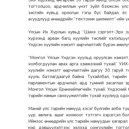
тогтолцоо, ардчиллын үнэт зүйл бэхжсэн, ул
засгийн хувьд орлогын тэгш бус байдал, ёс
асуудлууд өнөөдрийн “тектоник шилжилт”-ийн үе
Улсын Их Хурлын хувьд “Шинэ сэргэлт-Эрх зү
хүрээнд арван багц хуулийн төслийг хэлэлцүү
Үндсэн хуулийн нэмэлт өөрчлөлтийг бүрэн амилу
“Монгол Улсын Үндсэн хуульд оруулсан нэмэлт
холбогдуулан авах арга хэмжээний тухай” УИХ
хуулийн нэмэлт өөрчлөлтийн дагуу 30 гаруй т
хууль батлагдаагүй байна. Тухайлбал, төрийн
парламентын ардчилал, ард түмний засаглах э
Монгол Улсын Ерөнхийлөгчийн тухай, Үндэсний б
төрийн намын санхүүжилтийн тухай хуулиуд одоо
Манай улс төрийн намууд хэсэг бүлгийн алба ту
үүр, авлига, ашиг хонжоог тэтгэгч хэрэгсэл б
Иймээс өнөөдрийн улс төрийн намуудын хагарал 
нэр дэвшүүлэлтээс эхлээд сонгуулийн тогто