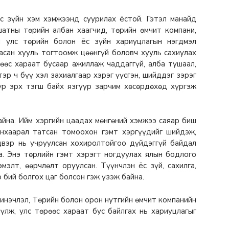
ёс зүйн хэм хэмжээнд суурилах ёстой. Гэтэл манайд
атны төрийн албан хаагчид, төрийн өмчит компани,
ы улс төрийн болон ёс зүйн хариуцлагын нэгдмэл
асан хууль тогтоомж цөөнгүй боловч хууль сахиулах
рөөс хараат бусаар ажиллаж чаддаггүй, алба тушаал,
тэр ч бүү хэл захиалгаар хэрэг үүсгэн, шийддэг зэрэг
бүр эрх тэгш байх язгуур зарчим хөсөрдөхөд хүргэж
айна. Ийм хэргийн цаадах мөнгөний хэмжээ саяар биш
анхаарал татсан томоохон гэмт хэргүүдийг шийдэж,
двэр нь учруулсан хохиролтойгоо дүйдэггүй байдал
а. Энэ төрлийн гэмт хэрэгт ногдуулах ялын бодлого
мэлт, өөрчлөлт оруулсан. Түүнчлэн ёс зүй, сахилга,
 бий болгох цаг болсон гэж үзэж байна.
инэчлэл, Төрийн болон орон нутгийн өмчит компанийн
үлж, улс төрөөс хараат бус байлгах нь хариуцлагыг