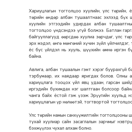
Хариуцлагын тогтолцоо хуулийн, улс төрийн, 
төрийн өндөр албан тушаалтнаас эхлээд бүх ш
хуулийн этгээдийн удирдах албан тушаалтн
тогтолцоо үндсэндээ үгүй болжээ. Батлан гарг
байгууллагууд өөрсдөө хуулиа зөрчдөг, улс тө
эрх мэдэл, өнгө мөнгөний хүчин зүйл үйлчилдэг, 
ёс бус үйлдэл нь хууль, шүүхийн өмнө иргэн 
байна.
Авлига, албан тушаалын гэмт хэрэг буурахгүй б
тэрбумаар, их наядаар яригдах болов. Олны 
хариуцлага тооцох үйл явц удаан, гарсан ший
иргэдийн бухимдах нэг шалтгаан болсоор байн
чанга байх ёстой гэж үзэж Эрүүгийн хуульд нэ
хариуцлагын үр нөлөөтэй, тогтвортой тогтолцоо
Улс төрийн намын санхүүжилтийн тогтолцооны ш
тухай хуулиар сайн засаглалын зарчмыг нэвтрү
бэхжүүлэх чухал алхам болно.