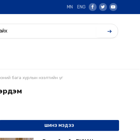
MN
ENG
Facebook
Twitter
Youtube
гээний бага хурлын нээлтийн үг
 эрдэм
ШИНЭ МЭДЭЭ