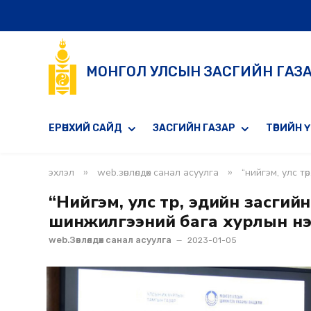
МОНГОЛ УЛСЫН ЗАСГИЙН ГАЗ
ЕРӨНХИЙ САЙД
ЗАСГИЙН ГАЗАР
ТӨРИЙН 
»
»
эхлэл
web.зөвлөлдөх санал асуулга
“нийгэм, улс т
“Нийгэм, улс төр, эдийн засги
шинжилгээний бага хурлын нэ
web.Зөвлөлдөх санал асуулга
2023-01-05