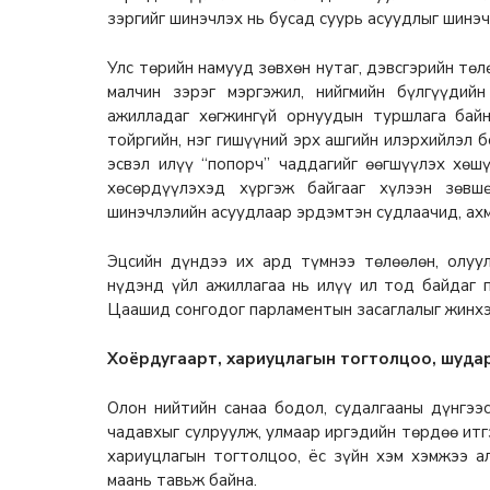
зэргийг шинэчлэх нь бусад суурь асуудлыг шинэч
Улс төрийн намууд зөвхөн нутаг, дэвсгэрийн төл
малчин зэрэг мэргэжил, нийгмийн бүлгүүдий
ажилладаг хөгжингүй орнуудын туршлага байн
тойргийн, нэг гишүүний эрх ашгийн илэрхийлэл б
эсвэл илүү “попорч” чаддагийг өөгшүүлэх хөш
хөсөрдүүлэхэд хүргэж байгааг хүлээн зөвш
шинэчлэлийн асуудлаар эрдэмтэн судлаачид, ахм
Эцсийн дүндээ их ард түмнээ төлөөлөн, олуул
нүдэнд үйл ажиллагаа нь илүү ил тод байдаг 
Цаашид сонгодог парламентын засаглалыг жинхэ
Хоёрдугаарт, хариуцлагын тогтолцоо, шудар
Олон нийтийн санаа бодол, судалгааны дүнгээ
чадавхыг сулруулж, улмаар иргэдийн төрдөө итгэ
хариуцлагын тогтолцоо, ёс зүйн хэм хэмжээ а
маань тавьж байна.