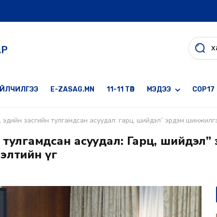
АР
ҮЙЛЧИЛГЭЭ
E-ZASAG.MN
11-11 ТӨВ
МЭДЭЭ
COP17
өр, эдийн засгийн тулгамдсан асуудал: гарц, шийдэл” эрдэм шинжил
йн тулгамдсан асуудал: Гарц, шийдэл”
элтийн үг