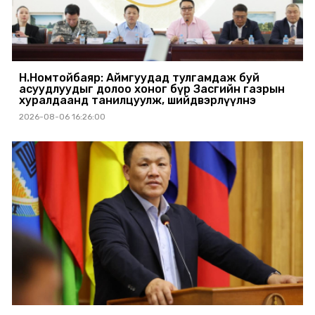
Н.Номтойбаяр: Аймгуудад тулгамдаж буй
асуудлуудыг долоо хоног бүр Засгийн газрын
хуралдаанд танилцуулж, шийдвэрлүүлнэ
2026-08-06 16:26:00