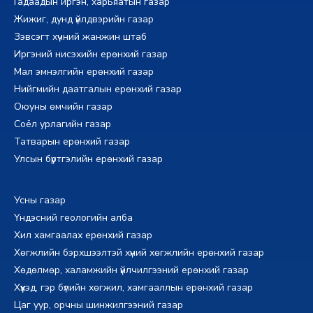
Гадаадын иргэн, харьяатын газар
Жижиг, дунд үйлдвэрийн газар
Зэвсэгт хүчний жанжин штаб
Иргэний нисэхийн ерөнхий газар
Мал эмнэлгийн ерөнхий газар
Нийгмийн даатгалын ерөнхий газар
Оюуны өмчийн газар
Соёл урлагийн газар
Татварын ерөнхий газар
Улсын бүртгэлийн ерөнхий газар
Усны газар
Үндэсний геологийн алба
Хил хамгаалах ерөнхий газар
Хөгжлийн бэрхшээлтэй хүний хөгжлийн ерөнхий газар
Хөдөлмөр, халамжийн үйлчилгээний ерөнхий газар
Хүүхэд, гэр бүлийн хөгжил, хамгааллын ерөнхий газар
Цаг уур, орчны шинжилгээний газар