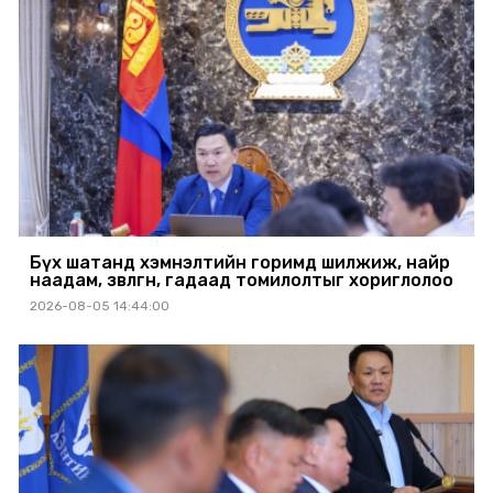
Бүх шатанд хэмнэлтийн горимд шилжиж, найр
наадам, зөвлөгөөн, гадаад томилолтыг хориглолоо
2026-08-05 14:44:00