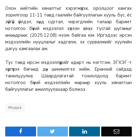
Олон нийтийн хяналтыг хэрэгжүүлэх, оролцоог хангах
зорилгоор 11-11 төвд гаалийн байгууллагын хууль бус, ёс
зүйгүй үйлдэл, хүнд суртал, чирэгдлийн талаар баримт
нотолгоо бүхий мэдээлэл хүлээн авах тусгай шугамыг
өнөөдрөөс (2025.12.08) нээж байгаа юм. Иргэдээс ирсэн
мэдээллийн нууцлалыг хадгалж, эх сурвалжийг хуулийн
дагуу хамгаалах аж.
Тус төвд ирсэн мэдээллүүдийг өдөрт нь нэгтгэж, ЗГХЭГ-т
хүргүүлэх бөгөөд дүн шинжилгээ хийж, Ерөнхий сайдад
танилцуулна. Шаардлагатай тохиолдолд баримт
нотолгоо бүхий мэдээллийн мөрөөр хууль хяналтын
байгууллагыг ажиллуулахаар болжээ.
Мэдээ