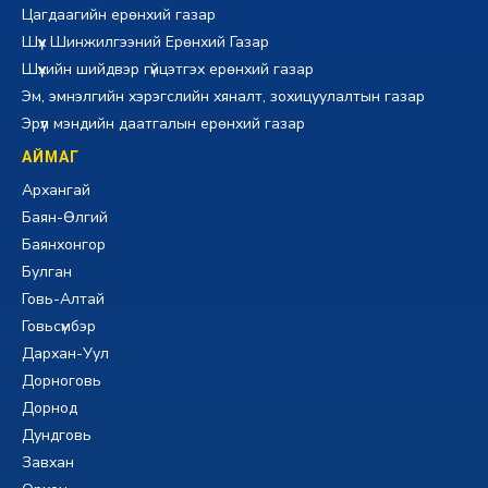
Цагдаагийн ерөнхий газар
Шүүх Шинжилгээний Ерөнхий Газар
Шүүхийн шийдвэр гүйцэтгэх ерөнхий газар
Эм, эмнэлгийн хэрэгслийн хяналт, зохицуулалтын газар
Эрүүл мэндийн даатгалын ерөнхий газар
АЙМАГ
Архангай
Баян-Өлгий
Баянхонгор
Булган
Говь-Алтай
Говьсүмбэр
Дархан-Уул
Дорноговь
Дорнод
Дундговь
Завхан