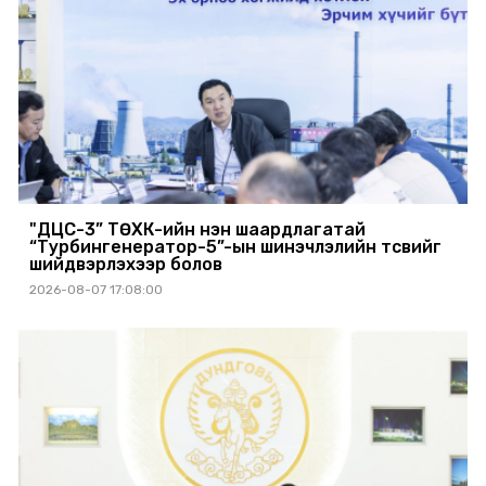
"ДЦС-3” ТӨХК-ийн нэн шаардлагатай
“Турбингенератор-5”-ын шинэчлэлийн төсвийг
шийдвэрлэхээр болов
2026-08-07 17:08:00