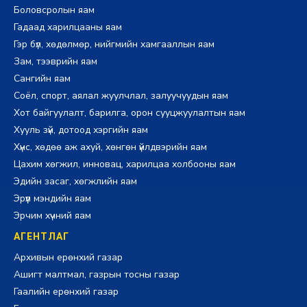
Боловсролын яам
Гадаад харилцааны яам
Гэр бүл, хөдөлмөр, нийгмийн хамгааллын яам
Зам, тээврийн яам
Сангийн яам
Соёл, спорт, аялал жуулчлал, залуучуудын яам
Хот байгуулалт, барилга, орон сууцжуулалтын яам
Хууль зүй, дотоод хэргийн яам
Хүнс, хөдөө аж ахуй, хөнгөн үйлдвэрийн яам
Цахим хөгжил, инновац, харилцаа холбооны яам
Эдийн засаг, хөгжлийн яам
Эрүүл мэндийн яам
Эрчим хүчний яам
АГЕНТЛАГ
Архивын ерөнхий газар
Ашигт малтмал, газрын тосны газар
Гаалийн ерөнхий газар