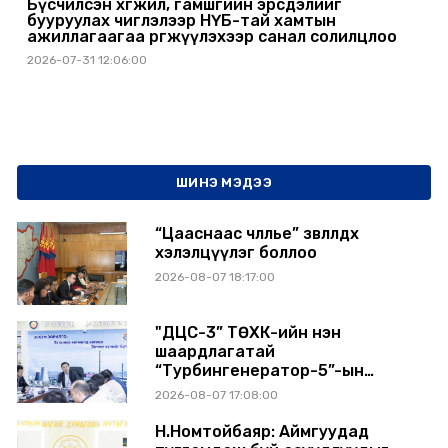
Бүсчилсэн хөгжил, гамшгийн эрсдэлийг
бууруулах чиглэлээр НҮБ-тай хамтын
ажиллагаагаа өргөжүүлэхээр санал солилцлоо
2026-07-31 12:06:00
ШИНЭ МЭДЭЭ
“Цааснаас чөлөөлье” зөвлөлдөх
хэлэлцүүлэг боллоо
2026-08-07 18:17:00
"ДЦС-3” ТӨХК-ийн нэн
шаардлагатай
“Турбингенератор-5”-ын
шинэчлэлийн төсвийг
2026-08-07 17:08:00
шийдвэрлэхээр болов
Н.Номтойбаяр: Аймгуудад