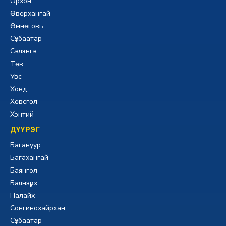
Орхон
Өвөрхангай
Өмнөговь
Сүхбаатар
Сэлэнгэ
Төв
Увс
Ховд
Хөвсгөл
Хэнтий
ДҮҮРЭГ
Багануур
Багахангай
Баянгол
Баянзүрх
Налайх
Сонгинохайрхан
Сүхбаатар