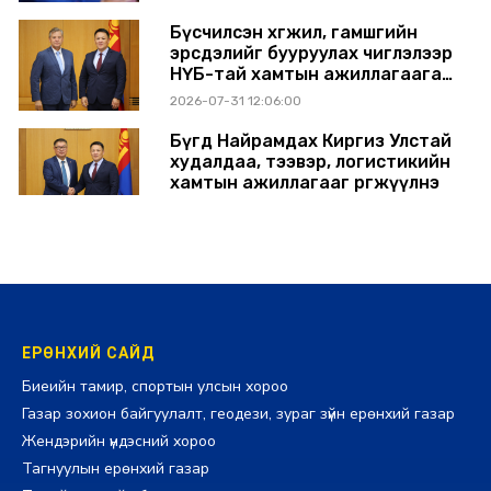
Бүсчилсэн хөгжил, гамшгийн
эрсдэлийг бууруулах чиглэлээр
НҮБ-тай хамтын ажиллагаагаа
өргөжүүлэхээр санал солилцлоо
2026-07-31 12:06:00
Бүгд Найрамдах Киргиз Улстай
худалдаа, тээвэр, логистикийн
хамтын ажиллагааг өргөжүүлнэ
2026-07-30 14:17:00
ЕРӨНХИЙ САЙД
Биеийн тамир, спортын улсын хороо
Газар зохион байгуулалт, геодези, зураг зүйн ерөнхий газар
Жендэрийн үндэсний хороо
Тагнуулын ерөнхий газар