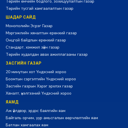
Төрийн өмчийн бодлого, зохицуулалтын газар
Төрийн тусгай хамгаалалтын газар
ШАДАР САЙД
Монополийн Эсрэг Газар
Мэргэжлийн хяналтын ерөнхий газар
Онцгой байдлын ерөнхий газар
Стандарт, хэмжил зүйн газар
Төрийн худалдан авах ажиллагааны газар
ЗАСГИЙН ГАЗАР
20 минутын хот Үндэсний хороо
Боомтын сэргэлтийн Үндэсний хороо
Засгийн газрын Хэрэг эрхлэх газар
Хяналт, үнэлгээний Үндэсний хороо
ЯАМД
Аж үйлдвэр, эрдэс баялгийн яам
Байгаль орчин, уур амьсгалын өөрчлөлтийн яам
Батлан хамгаалах яам