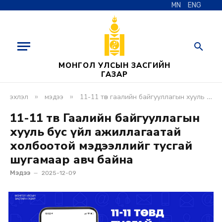
MN
ENG
МОНГОЛ УЛСЫН ЗАСГИЙН
ГАЗАР
»
»
эхлэл
мэдээ
11-11 төв гаалийн байгууллагын хууль бус үйл ажиллагаатай холбоотой мэдээллийг тусгай шугамаар авч байна
11-11 төв Гаалийн байгууллагын
хууль бус үйл ажиллагаатай
холбоотой мэдээллийг тусгай
шугамаар авч байна
Мэдээ
2025-12-09