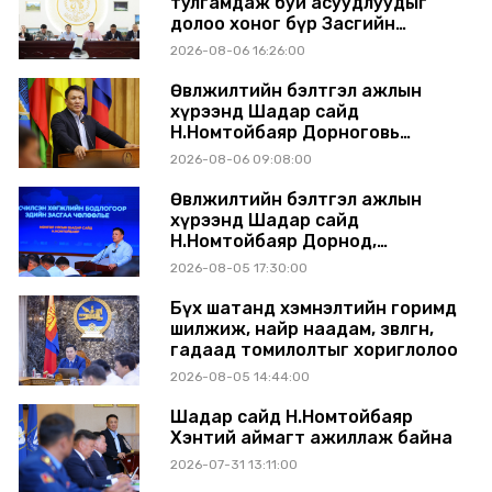
тулгамдаж буй асуудлуудыг
долоо хоног бүр Засгийн
газрын хуралдаанд
2026-08-06 16:26:00
танилцуулж, шийдвэрлүүлнэ
Өвөлжилтийн бэлтгэл ажлын
хүрээнд Шадар сайд
Н.Номтойбаяр Дорноговь
аймагт ажиллав
2026-08-06 09:08:00
Өвөлжилтийн бэлтгэл ажлын
хүрээнд Шадар сайд
Н.Номтойбаяр Дорнод,
Сүхбаатар аймагт ажиллав
2026-08-05 17:30:00
Бүх шатанд хэмнэлтийн горимд
шилжиж, найр наадам, зөвлөгөөн,
гадаад томилолтыг хориглолоо
2026-08-05 14:44:00
Шадар сайд Н.Номтойбаяр
Хэнтий аймагт ажиллаж байна
2026-07-31 13:11:00