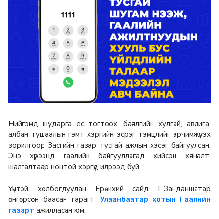
Нийгэмд шударга ёс тогтоох, баялгийн хулгай, авлига,
албан тушаалын гэмт хэргийн эсрэг тэмцлийг эрчимжүүлэх
зорилгоор Засгийн газар тусгай ажлын хэсэг байгуулсан.
Энэ хүрээнд гаалийн байгууллагад хийсэн хяналт,
шалгалтаар ноцтой хэргүүд илрээд буй.
Үүнтэй холбогдуулан Ерөнхий сайд Г.Занданшатар
өнгөрсөн баасан гарагт
Улаанбаатар хотын Гаалийн
ажилласан юм.
газарт