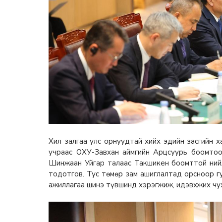
Хил залгаа улс орнуудтай хийх эдийн засгийн х
учраас ОХУ-Завхан аймгийн Арцсуурь боомтоо
Шинжаан Уйгар талаас Такшикен боомттой ний
тодотгов. Тус төмөр зам ашиглалтад орсноор г
ажиллагаа шинэ түвшинд хэрэгжиж, идэвхжих чу