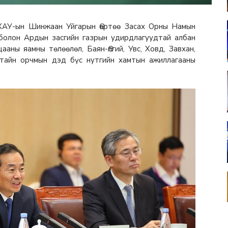
АУ-ын Шинжаан Уйгарын Өөртөө Засах Орны Намын
болон Ардын засгийн газрын удирдлагуудтай албан
аны яамны төлөөлөл, Баян-Өлгий, Увс, Ховд, Завхан,
лтайн орчмын дэд бүс нутгийн хамтын ажиллагааны