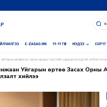
АР
ҮЙЛЧИЛГЭЭ
E-ZASAG.MN
11-11 ТӨВ
МЭДЭЭ
COP17
йгарын өөртөө засах орны ардын засгийн удирдлагуудтай албан ёсн
нжаан Уйгарын Өөртөө Засах Орны 
лзалт хийлээ