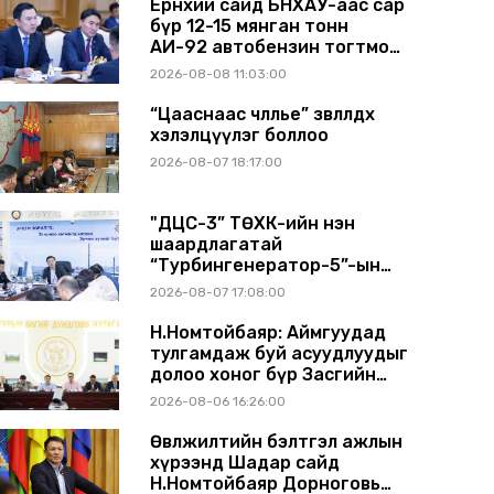
Ерөнхий сайд БНХАУ-аас сар
бүр 12-15 мянган тонн
АИ-92 автобензин тогтмол
нийлүүлэх хүсэлт тавилаа
2026-08-08 11:03:00
“Цааснаас чөлөөлье” зөвлөлдөх
хэлэлцүүлэг боллоо
2026-08-07 18:17:00
"ДЦС-3” ТӨХК-ийн нэн
шаардлагатай
“Турбингенератор-5”-ын
шинэчлэлийн төсвийг
2026-08-07 17:08:00
шийдвэрлэхээр болов
Н.Номтойбаяр: Аймгуудад
тулгамдаж буй асуудлуудыг
долоо хоног бүр Засгийн
газрын хуралдаанд
2026-08-06 16:26:00
танилцуулж, шийдвэрлүүлнэ
Өвөлжилтийн бэлтгэл ажлын
хүрээнд Шадар сайд
Н.Номтойбаяр Дорноговь