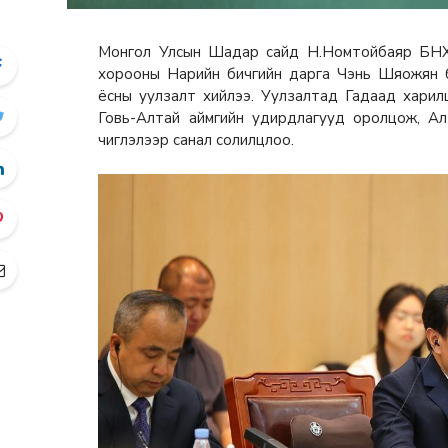
Монгол Улсын Шадар сайд Н.Номтойбаяр БНХ
хорооны Нарийн бичгийн дарга Чэнь Шяожян 
ёсны уулзалт хийлээ. Уулзалтад Гадаад харилца
Говь-Алтай аймгийн удирдлагууд оролцож, А
чиглэлээр санал солилцлоо.