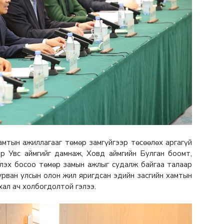
амтын ажиллагааг төмөр замгүйгээр төсөөлөх аргагүй
р Увс аймгийг дамнаж, Ховд аймгийн Булган боомт,
лэх босоо төмөр замын ажлыг судалж байгаа талаар
урван улсын олон жил яригдсан эдийн засгийн хамтын
хал ач холбогдолтой гэлээ.