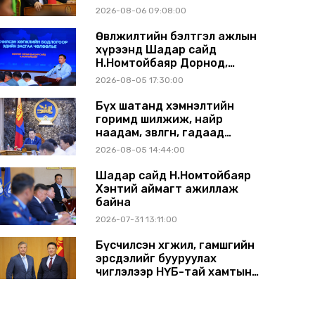
аймагт ажиллав
2026-08-06 09:08:00
Өвөлжилтийн бэлтгэл ажлын
хүрээнд Шадар сайд
Н.Номтойбаяр Дорнод,
Сүхбаатар аймагт ажиллав
2026-08-05 17:30:00
Бүх шатанд хэмнэлтийн
горимд шилжиж, найр
наадам, зөвлөгөөн, гадаад
томилолтыг хориглолоо
2026-08-05 14:44:00
Шадар сайд Н.Номтойбаяр
Хэнтий аймагт ажиллаж
байна
2026-07-31 13:11:00
Бүсчилсэн хөгжил, гамшгийн
эрсдэлийг бууруулах
чиглэлээр НҮБ-тай хамтын
ажиллагаагаа өргөжүүлэхээр
2026-07-31 12:06:00
санал солилцлоо