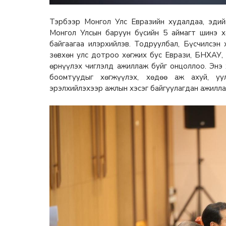
Тэрбээр Монгол Улс Евразийн худалдаа, эдий
Монгол Улсын баруун бүсийн 5 аймагт шинэ х
байгаагаа илэрхийлэв. Тодруулбал, Бүсчилсэ
зөвхөн улс дотроо хөгжих бус Еврази, БНХАУ,
өрнүүлэх чиглэлд ажиллаж буйг онцоллоо. Энэ 
боомтуудыг хөгжүүлэх, хөдөө аж ахуй, уу
эрэлхийлэхээр ажлын хэсэг байгуулагдан ажилла