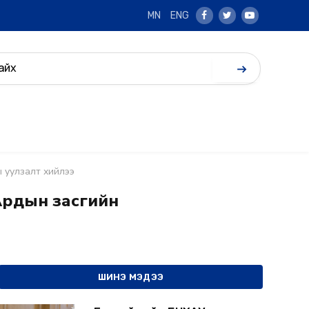
MN
ENG
Facebook
Twitter
Youtube
ы уулзалт хийлээ
Ардын засгийн
ШИНЭ МЭДЭЭ