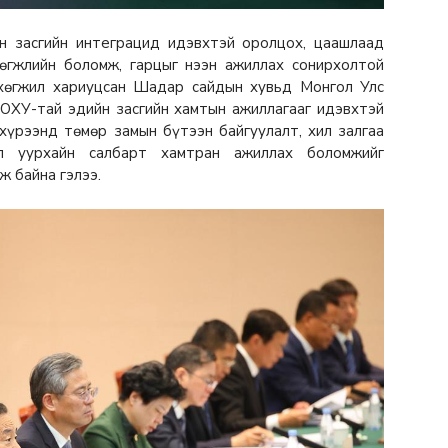
н засгийн интеграцид идэвхтэй оролцох, цаашлаад
өгжлийн боломж, гарцыг нээн ажиллах сонирхолтой
н хөгжил хариуцсан Шадар сайдын хувьд Монгол Улс
 ОХУ-тай эдийн засгийн хамтын ажиллагааг идэвхтэй
хүрээнд төмөр замын бүтээн байгуулалт, хил залгаа
л уурхайн салбарт хамтран ажиллах боломжийг
ж байна гэлээ.