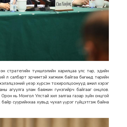
н стратегийн түншлэлийн харилцаа улс төр, эдийн
үхий л салбарт эрчимтэй хөгжиж байгаа бөгөөд төрийн
 хэлэлцээний үеэр хүрсэн тохиролцоонууд ажил хэрэг
ны агуулга улам баяжин гүнзгийрч байгааг онцлов.
 Орон нь Монгол Улстай хил залгаа газар зүйн онцгой
 байр суурийнхаа хувьд чухал үүрэг гүйцэтгэж байна