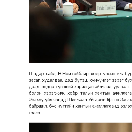
Шадар сайд Н.Номтойбаяр хоёр улсын иж бүрэ
засаг, худалдаа, дэд бүтэц, хүмүүнлэг зэрэг б
дээд, өндөр түвшний харилцан айлчлал, уулзалт
болон хэрэгжиж, хоёр талын хамтын ажиллагаа
Энэхүү үйл явцад Шинжаан Уйгарын Өөртөө Засах
байршил, бүс нутгийн хамтын ажиллагаанд эзлэх
гэлээ.