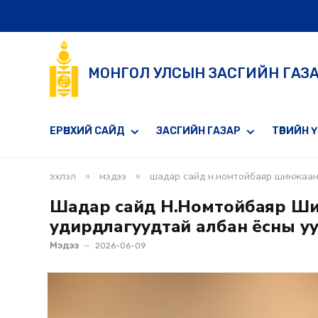
МОНГОЛ УЛСЫН ЗАСГИЙН ГАЗ
ЕРӨНХИЙ САЙД
ЗАСГИЙН ГАЗАР
ТӨРИЙН 
»
»
эхлэл
мэдээ
шадар сайд н.номтойбаяр шинжаан у
Шадар сайд Н.Номтойбаяр Ши
удирдлагуудтай албан ёсны уу
Мэдээ
2026-06-09