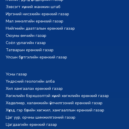
Зэвсэгт хүчний жанжин штаб
Иргэний нисэхийн ерөнхий газар
Мал эмнэлгийн ерөнхий газар
Нийгмийн даатгалын ерөнхий газар
Оюуны өмчийн газар
Соёл урлагийн газар
Татварын ерөнхий газар
Улсын бүртгэлийн ерөнхий газар
Усны газар
Үндэсний геологийн алба
Хил хамгаалах ерөнхий газар
Хөгжлийн бэрхшээлтэй хүний хөгжлийн ерөнхий газар
Хөдөлмөр, халамжийн үйлчилгээний ерөнхий газар
Хүүхэд, гэр бүлийн хөгжил, хамгааллын ерөнхий газар
Цаг уур, орчны шинжилгээний газар
Цагдаагийн ерөнхий газар