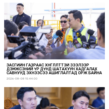
ЗАСГИЙН ГАЗРААС ХӨНГӨЛӨЛТТЭЙ ЗЭЭЛЭЭР
ДЭМЖСЭНИЙ ҮР ДҮНД ШАТАХУУН ХАДГАЛАХ
САВНУУД ЭХНЭЭСЭЭ АШИГЛАЛТАД ОРЖ БАЙНА
2026-08-08 15:44:00