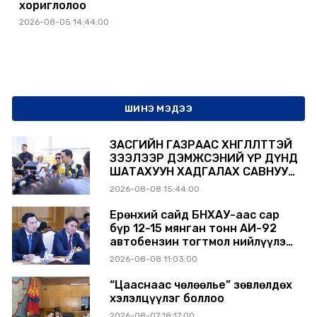
хориглолоо
2026-08-05 14:44:00
ШИНЭ МЭДЭЭ
ЗАСГИЙН ГАЗРААС ХӨНГӨЛӨЛТТЭЙ
ЗЭЭЛЭЭР ДЭМЖСЭНИЙ ҮР ДҮНД
ШАТАХУУН ХАДГАЛАХ САВНУУД
ЭХНЭЭСЭЭ АШИГЛАЛТАД ОРЖ
2026-08-08 15:44:00
БАЙНА
Ерөнхий сайд БНХАУ-аас сар
бүр 12-15 мянган тонн АИ-92
автобензин тогтмол нийлүүлэх
хүсэлт тавилаа
2026-08-08 11:03:00
“Цааснаас чөлөөлье” зөвлөлдөх
хэлэлцүүлэг боллоо
2026-08-07 18:17:00