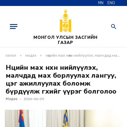
MN
ENG
МОНГОЛ УЛСЫН ЗАСГИЙН
ГАЗАР
»
»
эхлэл
мэдээ
нөөцийн мах нөхөн нийлүүлэх, малчдад мах борлуулах лангуу, цэг ажиллуулах боломж бүрдүүлж өгөхийг үүрэг болголоо
Нөөцийн мах нөхөн нийлүүлэх,
малчдад мах борлуулах лангуу,
цэг ажиллуулах боломж
бүрдүүлж өгөхийг үүрэг болголоо
Мэдээ
2026-06-09