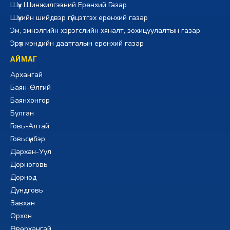
Шүүх Шинжилгээний Ерөнхий Газар
Шүүхийн шийдвэр гүйцэтгэх ерөнхий газар
Эм, эмнэлгийн хэрэгслийн хяналт, зохицуулалтын газар
Эрүүл мэндийн даатгалын ерөнхий газар
АЙМАГ
Архангай
Баян-Өлгий
Баянхонгор
Булган
Говь-Алтай
Говьсүмбэр
Дархан-Уул
Дорноговь
Дорнод
Дундговь
Завхан
Орхон
Өвөрхангай