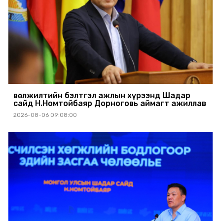
Өвөлжилтийн бэлтгэл ажлын хүрээнд Шадар
сайд Н.Номтойбаяр Дорноговь аймагт ажиллав
2026-08-06 09:08:00