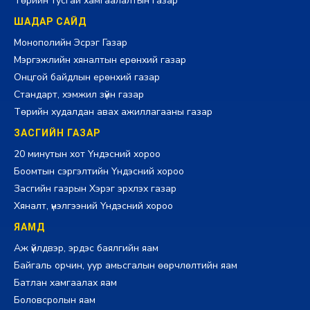
Төрийн тусгай хамгаалалтын газар
ШАДАР САЙД
Монополийн Эсрэг Газар
Мэргэжлийн хяналтын ерөнхий газар
Онцгой байдлын ерөнхий газар
Стандарт, хэмжил зүйн газар
Төрийн худалдан авах ажиллагааны газар
ЗАСГИЙН ГАЗАР
20 минутын хот Үндэсний хороо
Боомтын сэргэлтийн Үндэсний хороо
Засгийн газрын Хэрэг эрхлэх газар
Хяналт, үнэлгээний Үндэсний хороо
ЯАМД
Аж үйлдвэр, эрдэс баялгийн яам
Байгаль орчин, уур амьсгалын өөрчлөлтийн яам
Батлан хамгаалах яам
Боловсролын яам