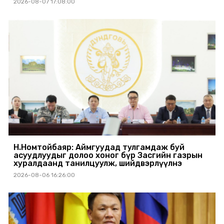
2026-08-07 17:08:00
Н.Номтойбаяр: Аймгуудад тулгамдаж буй
асуудлуудыг долоо хоног бүр Засгийн газрын
хуралдаанд танилцуулж, шийдвэрлүүлнэ
2026-08-06 16:26:00