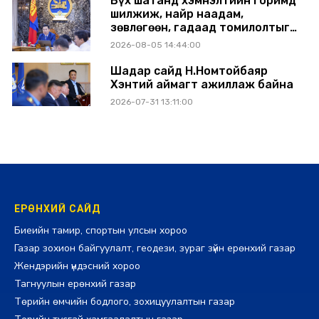
Бүх шатанд хэмнэлтийн горимд
шилжиж, найр наадам,
зөвлөгөөн, гадаад томилолтыг
хориглолоо
2026-08-05 14:44:00
Шадар сайд Н.Номтойбаяр
Хэнтий аймагт ажиллаж байна
2026-07-31 13:11:00
ЕРӨНХИЙ САЙД
Биеийн тамир, спортын улсын хороо
Газар зохион байгуулалт, геодези, зураг зүйн ерөнхий газар
Жендэрийн үндэсний хороо
Тагнуулын ерөнхий газар
Төрийн өмчийн бодлого, зохицуулалтын газар