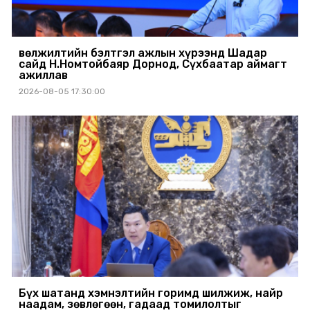
Өвөлжилтийн бэлтгэл ажлын хүрээнд Шадар
сайд Н.Номтойбаяр Дорнод, Сүхбаатар аймагт
ажиллав
2026-08-05 17:30:00
Бүх шатанд хэмнэлтийн горимд шилжиж, найр
наадам, зөвлөгөөн, гадаад томилолтыг