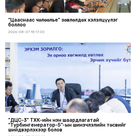
“Цааснаас чөлөөлье” зөвлөлдөх хэлэлцүүлэг
боллоо
2026-08-07 18:17:00
"ДЦС-3” ТӨХК-ийн нэн шаардлагатай
“Турбингенератор-5”-ын шинэчлэлийн төсвийг
шийдвэрлэхээр болов