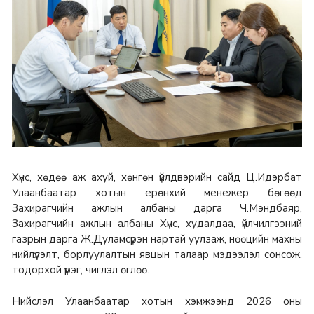
Хүнс, хөдөө аж ахуй, хөнгөн үйлдвэрийн сайд Ц.Идэрбат
Улаанбаатар хотын ерөнхий менежер бөгөөд
Захирагчийн ажлын албаны дарга Ч.Мэндбаяр,
Захирагчийн ажлын албаны Хүнс, худалдаа, үйлчилгээний
газрын дарга Ж.Дуламсүрэн нартай уулзаж, нөөцийн махны
нийлүүлэлт, борлуулалтын явцын талаар мэдээлэл сонсож,
тодорхой үүрэг, чиглэл өглөө.
Нийслэл Улаанбаатар хотын хэмжээнд 2026 оны