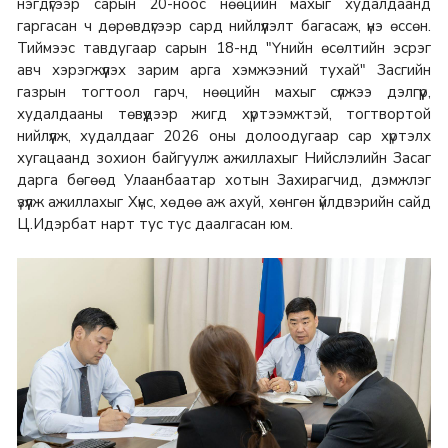
нэгдүгээр сарын 20-ноос нөөцийн махыг худалдаанд
гаргасан ч дөрөвдүгээр сард нийлүүлэлт багасаж, үнэ өссөн.
Тиймээс тавдугаар сарын 18-нд "Үнийн өсөлтийн эсрэг
авч хэрэгжүүлэх зарим арга хэмжээний тухай" Засгийн
газрын тогтоол гарч, нөөцийн махыг сүлжээ дэлгүүр,
худалдааны төвүүдээр жигд хүртээмжтэй, тогтвортой
нийлүүлж, худалдааг 2026 оны долоодугаар сар хүртэлх
хугацаанд зохион байгуулж ажиллахыг Нийслэлийн Засаг
дарга бөгөөд Улаанбаатар хотын Захирагчид, дэмжлэг
үзүүлж ажиллахыг Хүнс, хөдөө аж ахуй, хөнгөн үйлдвэрийн сайд
Ц.Идэрбат нарт тус тус даалгасан юм.