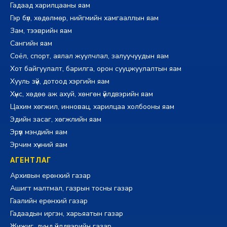
Гадаад харилцааны яам
Гэр бүл, хөдөлмөр, нийгмийн хамгааллын яам
Зам, тээврийн яам
Сангийн яам
Соёл, спорт, аялал жуулчлал, залуучуудын яам
Хот байгуулалт, барилга, орон сууцжуулалтын яам
Хууль зүй, дотоод хэргийн яам
Хүнс, хөдөө аж ахуй, хөнгөн үйлдвэрийн яам
Цахим хөгжил, инновац, харилцаа холбооны яам
Эдийн засаг, хөгжлийн яам
Эрүүл мэндийн яам
Эрчим хүчний яам
АГЕНТЛАГ
Архивын ерөнхий газар
Ашигт малтмал, газрын тосны газар
Гаалийн ерөнхий газар
Гадаадын иргэн, харьяатын газар
Жижиг, дунд үйлдвэрийн газар