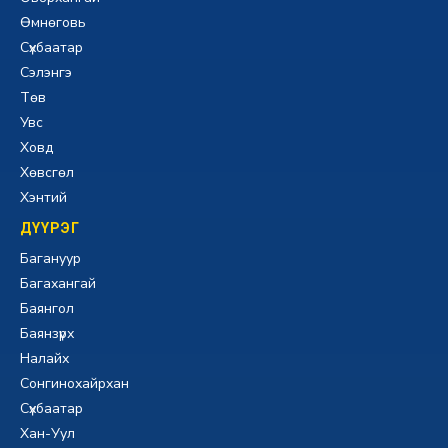
Өмнөговь
Сүхбаатар
Сэлэнгэ
Төв
Увс
Ховд
Хөвсгөл
Хэнтий
ДҮҮРЭГ
Багануур
Багахангай
Баянгол
Баянзүрх
Налайх
Сонгинохайрхан
Сүхбаатар
Хан-Уул