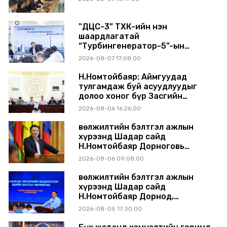
"ДЦС-3” ТӨХК-ийн нэн
шаардлагатай
“Турбингенератор-5”-ын
шинэчлэлийн төсвийг
2026-08-07 17:08:00
шийдвэрлэхээр болов
Н.Номтойбаяр: Аймгуудад
тулгамдаж буй асуудлуудыг
долоо хоног бүр Засгийн
газрын хуралдаанд
2026-08-06 16:26:00
танилцуулж, шийдвэрлүүлнэ
Өвөлжилтийн бэлтгэл ажлын
хүрээнд Шадар сайд
Н.Номтойбаяр Дорноговь
аймагт ажиллав
2026-08-06 09:08:00
Өвөлжилтийн бэлтгэл ажлын
хүрээнд Шадар сайд
Н.Номтойбаяр Дорнод,
Сүхбаатар аймагт ажиллав
2026-08-05 17:30:00