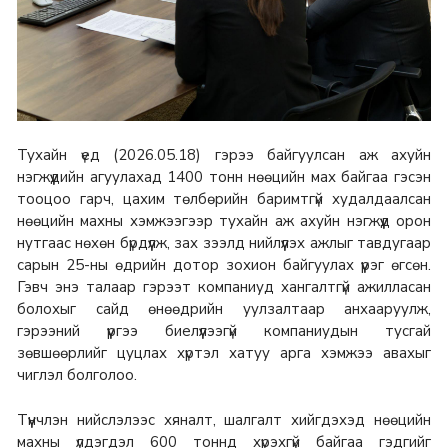
Тухайн үед (2026.05.18) гэрээ байгуулсан аж ахуйн
нэгжүүдийн агуулахад 1400 тонн нөөцийн мах байгаа гэсэн
тооцоо гарч, цахим төлбөрийн баримтгүй худалдаалсан
нөөцийн махны хэмжээгээр тухайн аж ахуйн нэгжүүд орон
нутгаас нөхөн бүрдүүлж, зах зээлд нийлүүлэх ажлыг тавдугаар
сарын 25-ны өдрийн дотор зохион байгуулах үүрэг өгсөн.
Гэвч энэ талаар гэрээт компаниуд хангалтгүй ажилласан
болохыг сайд өнөөдрийн уулзалтаар анхааруулж,
гэрээний үүргээ биелүүлээгүй компаниудын тусгай
зөвшөөрлийг цуцлах хүртэл хатуу арга хэмжээ авахыг
чиглэл болголоо.
Түүнчлэн нийслэлээс хяналт, шалгалт хийгдэхэд нөөцийн
махны үлдэгдэл 600 тоннд хүрэхгүй байгаа гэдгийг