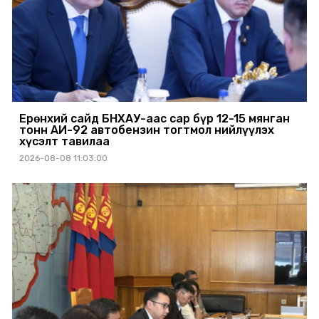
Ерөнхий сайд БНХАУ-аас сар бүр 12-15 мянган
тонн АИ-92 автобензин тогтмол нийлүүлэх
хүсэлт тавилаа
2026-08-08 11:03:00