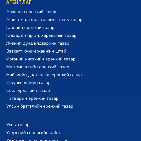
АГЕНТЛАГ
Архивын ерөнхий газар
Ашигт малтмал, газрын тосны газар
Гаалийн ерөнхий газар
Гадаадын иргэн, харьяатын газар
Жижиг, дунд үйлдвэрийн газар
Зэвсэгт хүчний жанжин штаб
Иргэний нисэхийн ерөнхий газар
Мал эмнэлгийн ерөнхий газар
Нийгмийн даатгалын ерөнхий газар
Оюуны өмчийн газар
Соёл урлагийн газар
Татварын ерөнхий газар
Улсын бүртгэлийн ерөнхий газар
Усны газар
Үндэсний геологийн алба
Хил хамгаалах ерөнхий газар