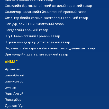
Хөгжлийн бэрхшээлтэй хүний хөгжлийн ерөнхий газар
Хөдөлмөр, халамжийн үйлчилгээний ерөнхий газар
Хүүхэд, гэр бүлийн хөгжил, хамгааллын ерөнхий газар
Цаг уур, орчны шинжилгээний газар
Цагдаагийн ерөнхий газар
Шүүх Шинжилгээний Ерөнхий Газар
Шүүхийн шийдвэр гүйцэтгэх ерөнхий газар
Эм, эмнэлгийн хэрэгслийн хяналт, зохицуулалтын газар
Эрүүл мэндийн даатгалын ерөнхий газар
АЙМАГ
Архангай
Баян-Өлгий
Баянхонгор
Булган
Говь-Алтай
Говьсүмбэр
Дархан-Уул