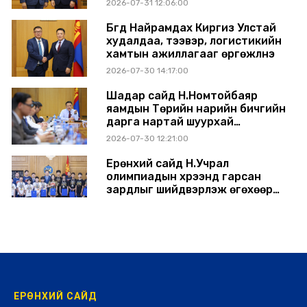
2026-07-31 12:06:00
Бүгд Найрамдах Киргиз Улстай
худалдаа, тээвэр, логистикийн
хамтын ажиллагааг өргөжүүлнэ
2026-07-30 14:17:00
Шадар сайд Н.Номтойбаяр
яамдын Төрийн нарийн бичгийн
дарга нартай шуурхай
хуралдлаа
2026-07-30 12:21:00
Ерөнхий сайд Н.Учрал
олимпиадын хүрээнд гарсан
зардлыг шийдвэрлэж өгөхөөр
болов
2026-07-29 14:11:00
ЕРӨНХИЙ САЙД