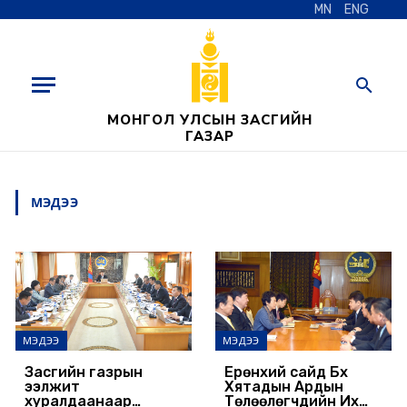
MN
ENG
МОНГОЛ УЛСЫН ЗАСГИЙН
ГАЗАР
МЭДЭЭ
МЭДЭЭ
МЭДЭЭ
Засгийн газрын
Ерөнхий сайд Бүх
ээлжит
Хятадын Ардын
хуралдаанаар
Төлөөлөгчдийн Их