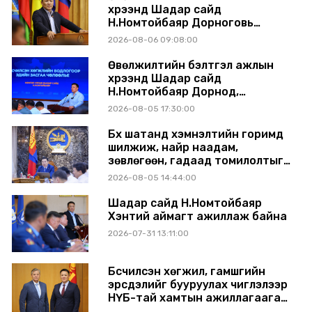
хүрээнд Шадар сайд
Н.Номтойбаяр Дорноговь
аймагт ажиллав
2026-08-06 09:08:00
Өвөлжилтийн бэлтгэл ажлын
хүрээнд Шадар сайд
Н.Номтойбаяр Дорнод,
Сүхбаатар аймагт ажиллав
2026-08-05 17:30:00
Бүх шатанд хэмнэлтийн горимд
шилжиж, найр наадам,
зөвлөгөөн, гадаад томилолтыг
хориглолоо
2026-08-05 14:44:00
Шадар сайд Н.Номтойбаяр
Хэнтий аймагт ажиллаж байна
2026-07-31 13:11:00
Бүсчилсэн хөгжил, гамшгийн
эрсдэлийг бууруулах чиглэлээр
НҮБ-тай хамтын ажиллагаагаа
өргөжүүлэхээр санал солилцлоо