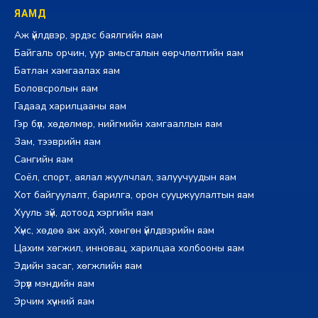
ЯАМД
Аж үйлдвэр, эрдэс баялгийн яам
Байгаль орчин, уур амьсгалын өөрчлөлтийн яам
Батлан хамгаалах яам
Боловсролын яам
Гадаад харилцааны яам
Гэр бүл, хөдөлмөр, нийгмийн хамгааллын яам
Зам, тээврийн яам
Сангийн яам
Соёл, спорт, аялал жуулчлал, залуучуудын яам
Хот байгуулалт, барилга, орон сууцжуулалтын яам
Хууль зүй, дотоод хэргийн яам
Хүнс, хөдөө аж ахуй, хөнгөн үйлдвэрийн яам
Цахим хөгжил, инновац, харилцаа холбооны яам
Эдийн засаг, хөгжлийн яам
Эрүүл мэндийн яам
Эрчим хүчний яам