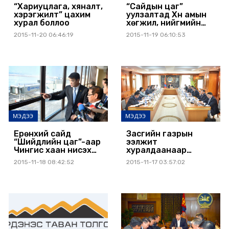
“Хариуцлага, хяналт,
“Сайдын цаг”
хэрэгжилт” цахим
уулзалтад Хүн амын
хурал боллоо
хөгжил, нийгмийн
хамгааллын сайд
2015-11-20 06:46:19
2015-11-19 06:10:53
С.Эрдэнэ оролцлоо
МЭДЭЭ
МЭДЭЭ
Ерөнхий сайд
Засгийн газрын
“Шийдлийн цаг”-аар
ээлжит
Чингис хаан нисэх
хуралдаанаар
буудлын бүтээн
дараах асуудлуудыг
2015-11-18 08:42:52
2015-11-17 03:57:02
байгуулалттай
хэлэлцэн
танилцлаа
шийдвэрлэлээ