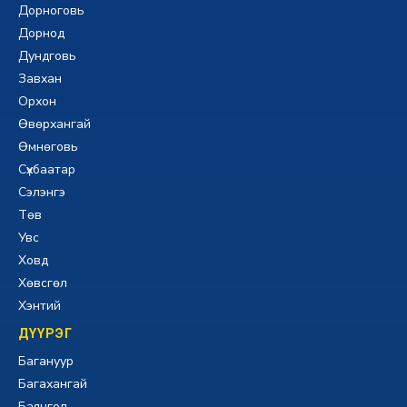
Дорноговь
Дорнод
Дундговь
Завхан
Орхон
Өвөрхангай
Өмнөговь
Сүхбаатар
Сэлэнгэ
Төв
Увс
Ховд
Хөвсгөл
Хэнтий
ДҮҮРЭГ
Багануур
Багахангай
Баянгол