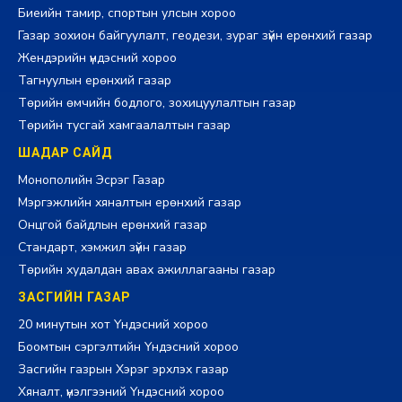
Биеийн тамир, спортын улсын хороо
Газар зохион байгуулалт, геодези, зураг зүйн ерөнхий газар
Жендэрийн үндэсний хороо
Тагнуулын ерөнхий газар
Төрийн өмчийн бодлого, зохицуулалтын газар
Төрийн тусгай хамгаалалтын газар
ШАДАР САЙД
Монополийн Эсрэг Газар
Мэргэжлийн хяналтын ерөнхий газар
Онцгой байдлын ерөнхий газар
Стандарт, хэмжил зүйн газар
Төрийн худалдан авах ажиллагааны газар
ЗАСГИЙН ГАЗАР
20 минутын хот Үндэсний хороо
Боомтын сэргэлтийн Үндэсний хороо
Засгийн газрын Хэрэг эрхлэх газар
Хяналт, үнэлгээний Үндэсний хороо