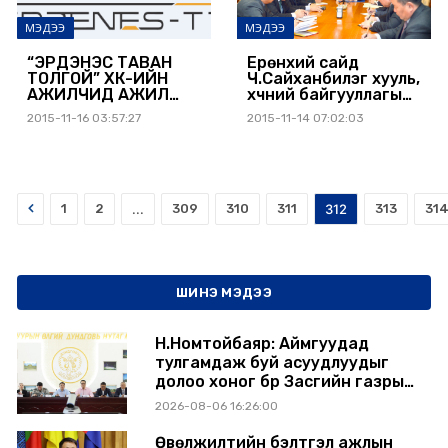
МЭДЭЭ
МЭДЭЭ
“ЭРДЭНЭС ТАВАН
Ерөнхий сайд
ТОЛГОЙ” ХК-ИЙН
Ч.Сайханбилэг хууль,
АЖИЛЧИД АЖИЛ
хүчний байгууллагын
ХАЯЛТАА
удирдлагуудтай
2015-11-16 03:57:27
2015-11-14 07:02:03
ЗОГСООЛОО
уулзлаа
Prev
1
2
...
309
310
311
312
313
31
ШИНЭ МЭДЭЭ
Н.Номтойбаяр: Аймгуудад
тулгамдаж буй асуудлуудыг
долоо хоног бүр Засгийн газрын
хуралдаанд танилцуулж,
2026-08-06 16:26:00
шийдвэрлүүлнэ
Өвөлжилтийн бэлтгэл ажлын