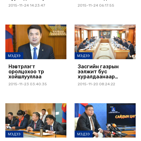
дараах асуудлуудыг
хурлын Байнгын
2015-11-24 14:23:47
2015-11-24 06:17:55
хэлэлцэн
хорооны дэд даргыг
шийдвэрлэлээ
хүлээн авч уулзлаа
МЭДЭЭ
МЭДЭЭ
Нэвтрүүлэгт
Засгийн газрын
оролцохоо түр
ээлжит бус
хойшлууллаа
хуралдаанаар
дараах асуудлуудыг
2015-11-23 03:40:35
2015-11-20 08:24:22
хэлэлцэн
шийдвэрлэлээ
МЭДЭЭ
МЭДЭЭ